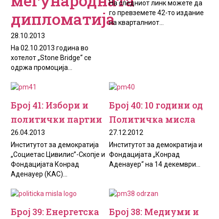
меѓународната
На следниот линк можете да
дипломатија
го превземете 42-то издание
на кварталниот...
28.10.2013
На 02.10.2013 година во
хотелот „Stone Bridge“ се
одржа промоција...
Број 41: Избори и
Број 40: 10 години од
политички партии
Политичка мисла
26.04.2013
27.12.2012
Институтот за демократија
Институтот за демократија и
„Социетас Цивилис”-Скопје и
Фондацијата „Конрад
Фондацијата Конрад
Аденауер“ на 14 декември...
Аденауер (КАС)...
Брoj 39: Енергетска
Број 38: Медиуми и