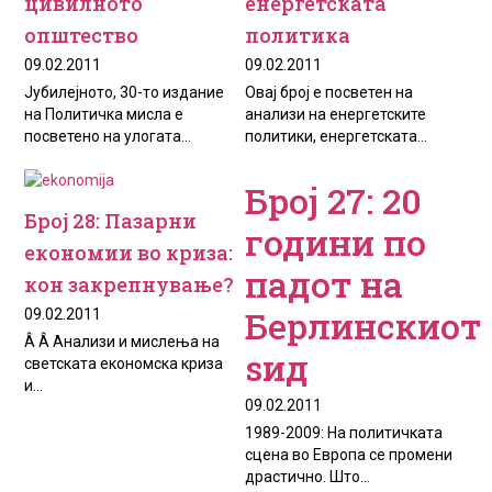
цивилното
енергетската
општество
политика
09.02.2011
09.02.2011
Јубилејното, 30-то издание
Овај број е посветен на
на Политичка мисла е
анализи на енергетските
посветено на улогата...
политики, енергетската...
Број 27: 20
Број 28: Пазарни
години по
економии во криза:
падот на
кон закрепнување?
Берлинскиот
09.02.2011
Â Â Анализи и мислења на
ѕид
светската економска криза
и...
09.02.2011
1989-2009: На политичката
сцена во Европа се промени
драстично. Што...