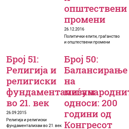
општествени
промени
26.12.2016
Политички елити, граѓанство
и општествени промени
Број 51:
Број 50:
Религија и
Балансирање
религиски
на
фундаментализам
меѓународни
во 21. век
односи: 200
години од
26.09.2015
Религија и религиски
Конгресот
фундаментализам во 21. век