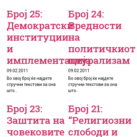
Број 25:
Број 24:
Демократски
Вредности
институции
на
и
политичкиот
имплементација
плурализам
09.02.2011
09.02.2011
Во овој број ќе најдете
Во овој број ќе најдете
стручни текстови за она
стручни текстови за она
што...
што...
Број 23:
Број 21:
Заштита на
“Религиозни
човековите
слободи и