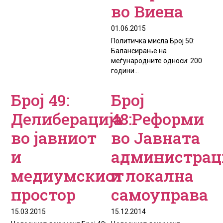
во Виена
01.06.2015
Политичка мисла Број 50:
Балансирање на
меѓународните односи: 200
години...
Број 49:
Број
Делиберација
48:Реформи
во јавниот
во Јавната
и
администрац
медиумскиот
и локална
простор
самоуправа
15.03.2015
15.12.2014