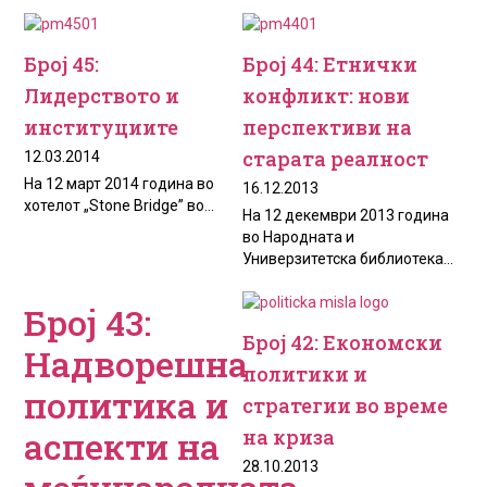
Број 45:
Број 44: Етнички
Лидерството и
конфликт: нови
институциите
перспективи на
старата реалност
12.03.2014
На 12 март 2014 година во
16.12.2013
хотелот „Stone Bridge” во...
На 12 декември 2013 година
во Народната и
Универзитетска библиотека...
Број 43:
Број 42: Економски
Надворешна
политики и
политика и
стратегии во време
аспекти на
на криза
28.10.2013