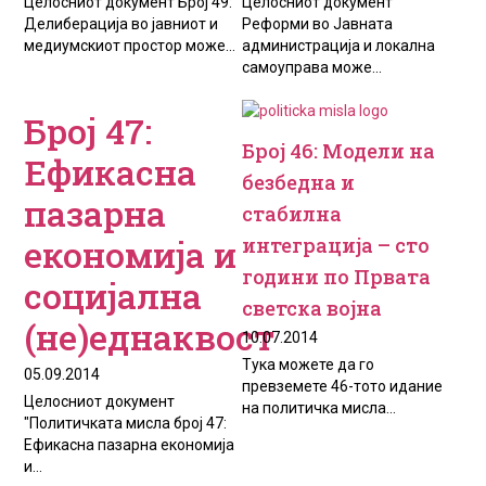
Целосниот документ Број 49:
Целосниот документ
Делиберација во јавниот и
Реформи во Јавната
медиумскиот простор може...
администрација и локална
самоуправа може...
Број 47:
Број 46: Модели на
Ефикасна
безбедна и
пазарна
стабилна
економија и
интеграција – сто
години по Првата
социјална
светска војна
(не)еднаквост
10.07.2014
Тука можете да го
05.09.2014
превземете 46-тото идание
Целосниот документ
на политичка мисла...
"Политичката мисла број 47:
Ефикасна пазарна економија
и...