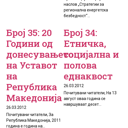
наслов „Стратегии за
регионална енергетска
безбедност“...
Број 35: 20
Број 34:
Години од
Етничка,
донесувањето
социјална и
на Уставот
полова
на
еднаквост
Република
26.03.2012
Почитувани читатели, На 13
Македонија
август оваа година се
навршуваат десет...
26.03.2012
Почитувани читатели, За
Република Македонија, 2011
година е година на...