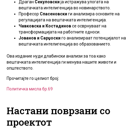
Драган
Секуловски
ја истражува улогата на
вештачката интелигенција во новинарството.
Професор
Спасеновски
ги анализира основите на
регулацијата на вештачката интелигенција.
Чавковска и Костадинов
се осврнуваат на
трансформацијата на работните односи.
Јованов и Сарџоски
го анализираат потенцијалот на
вештачката интелигенција во образованието.
Ова издание нуди длабински анализи за тоа како
вештачката интелигенција ги менува нашите животи и
општеството.
Прочитајте го целиот број:
Политичка мисла бр.69
Настани поврзани со
проектот