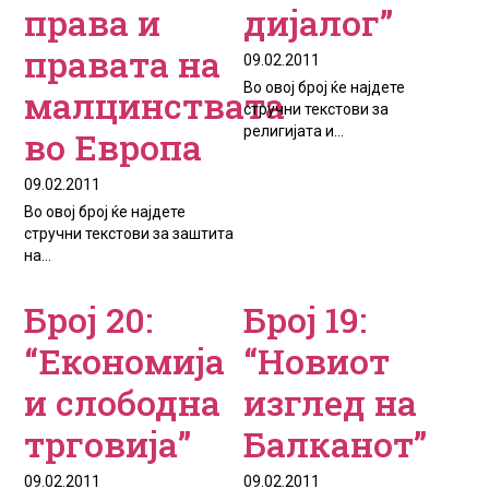
права и
дијалог”
правата на
09.02.2011
Во овој број ќе најдете
малцинствата
стручни текстови за
религијата и...
во Европа
09.02.2011
Во овој број ќе најдете
стручни текстови за заштита
на...
Број 20:
Број 19:
“Економија
“Новиот
и слободна
изглед на
трговија”
Балканот”
09.02.2011
09.02.2011