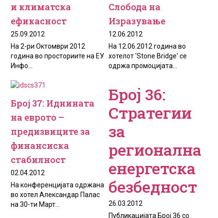
и климатска
Слобода на
ефикасност
Изразување
25.09.2012
12.06.2012
На 2-ри Октомври 2012
На 12.06.2012 година во
година во просториите на ЕУ
хотелот 'Stone Bridge' се
Инфо...
одржа промоцијата...
Број 36:
Број 37: Иднината
Стратегии
на eвротo –
за
предизвиците за
регионална
финансиска
стабилност
енергетска
02.04.2012
безбедност
На конференцијата одржана
во хотел Александар Палас
26.03.2012
на 30-ти Март...
Публикацијата Број 36 со