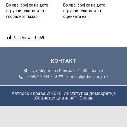
Во овој број ќе најдете
Во овој број ќе најдете
стручни текстови за
стручни текстови за
глобалнот пазар...
оценката на...
Post Views:
1.059
КОНТАКТ
ул. Мирослав Крлежа 52, 1000 Скопје
+389 2 3094 760
contact@idscs.org.mk
Авторски права © 2026. Институт за демократија
„Социетас цивилис“ - Скопје