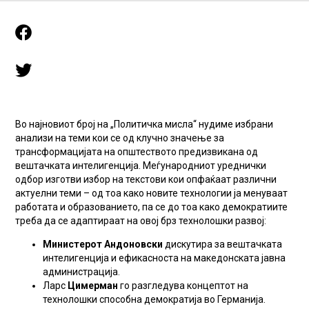
Во најновиот број на „Политичка мисла“ нудиме избрани
анализи на теми кои се од клучно значење за
трансформацијата на општеството предизвикана од
вештачката интелигенција.
Меѓународниот уреднички
одбор изготви избор на текстови кои опфаќаат различни
актуелни теми – од тоа како новите технологии ја менуваат
работата и образованието, па се до тоа како демократиите
треба да се адаптираат на овој брз технолошки развој:
Министерот Андоновски
дискутира за вештачката
интелигенција и ефикасноста на македонската јавна
администрација.
Ларс
Цимерман
го разгледува концептот на
технолошки способна демократија во Германија.