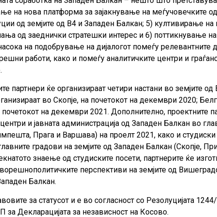
ата соработка на Западен Балкан – нешто што претставува
ање на нова платформа за зајакнување на меѓучовечките о
уции од земјите од В4 и Западен Балкан; 5) култивирање н
шања од заеднички стратешки интерес и 6) поттикнување на
 насока на подобрување на дијалогот помеѓу релевантните 
орешни работи, како и помеѓу аналитичките центри и граѓан
.
те партнери ќе организираат четири настани во земјите од
рганизираат во Скопје, на почетокот на декември 2020; Белг
 почетокот на декември 2021. Дополнително, проектните па
центри и јавната администрација од Западен Балкан во гла
мпешта, Прага и Варшава) на проелт 2021, како и студиски
лавните градови на земјите од Западен Балкан (Скопје, Пр
текнатото знаење од студиските посети, партнерите ќе изгот
ворешнополитичките перспективи на земјите од Вишеградск
Западен Балкан.
авовите за статусот и е во согласност со Резолуцијата 1244
 за Декларацијата за независност на Косово.