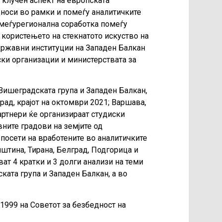
 клучен аспект на европската
дноси во рамки и помеѓу аналитичките
а меѓурегионална соработка помеѓу
 користењето на стекнатото искуство на
државни институции на Западен Балкан
ски организации и министерствата за
 Вишеградската група и Западен Балкан,
рад, крајот на октомври 2021; Варшава,
ртнери ќе организираат студиски
вните градови на земјите од
 посети на вработените во аналитичките
иштина, Тирана, Белград, Подгорица и
ват 4 кратки и 3 долги анализи на теми
ата група и Западен Балкан, а во
/1999 на Советот за безбедност на