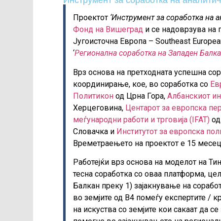
Инструмент за соработка на аналити
Проектот
‘Инструмент за соработка на 
Фонд на Вишеград
и се надоврзува на 
Југоисточна Европа – Southeast European
‘
Регионална соработка на Западен Балка
Врз основа на претходната успешна сор
координирање, кое, во соработка со
Ев
Политикон
од Црна Гора,
Албанскиот ин
Херцеговина,
Центарот за европска пе
меѓународни работи и трговија (IFAT)
од
Словачка и
Институтот за европска п
Времетраењето на проектот е 15 месеци
Работејќи врз основа на моделот на Ти
тесна соработка со оваа платформа, це
Балкан преку 1) зајакнување на соработ
во земјите од В4 помеѓу експертите / 
на искуства со земјите кои сакаат да се