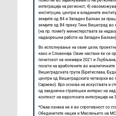
помогне во зајакнувањето на регионалн
интеграција на регионот; 4) овозможув
институции, центри и владините инстит
земјите од В4 и Западен Балкан за пра
земјите од В4 преку Тинк Вишеград во
(на пр. помеѓу министерствата за надв
надворешни работи на Западен Балкан)
Во исполнување на овие цели, проектни
како и Словенија. Овие настани ќе се о
почетокот на ноември 2021 и Љубљана,
посети на вработените во аналитичките 
Вишеградската група (Братислава, Буди
центри од Вишеградската четворка во г
Сараево). Врз основа на искуствата и с
од заеднички стратешки интерес на над
контекст на европската интеграција на 
*Оваа ознака не е во спротивност со ст
Обединетите нации и Мислењето на МСП