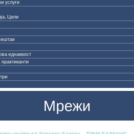
и услуги
ја, Цели
вештаи
ова еднаквост
 практиканти
три
Мрежи