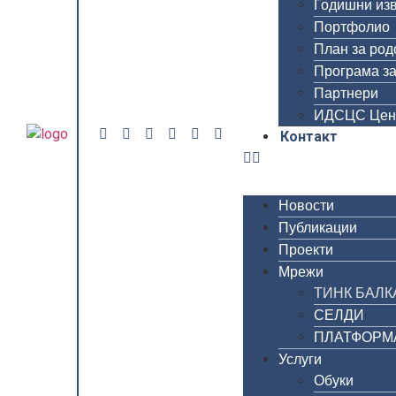
Годишни из
Портфолио
План за род
Програма за
Партнери
ИДСЦС Цен
Контакт
Новости
Публикации
Проекти
Мрежи
ТИНК БАЛК
СЕЛДИ
ПЛАТФОРМА 
Услуги
Обуки