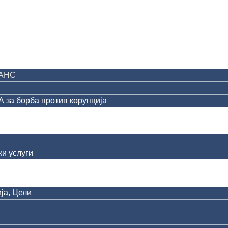
АНС
за борба против корупција
и услуги
ја, Цели