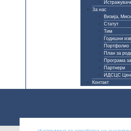
Истражувачк
За нас
Визија, Миси
Статут
Тим
Годишни из
Портфолио
План за род
Програма за
Партнери
ИДСЦС Цен
Контакт