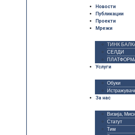
Новости
Публикации
Проекти
Мрежи
ТИНК БАЛК
СЕЛДИ
ПЛАТФОРМА 
Услуги
Обуки
Истражувачк
За нас
Визија, Миси
Статут
Тим