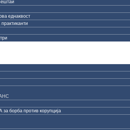
вештаи
ова еднаквост
 практиканти
три
АНС
за борба против корупција