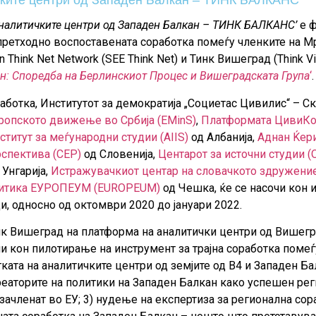
чките центри од Западен Балкан – ТИНК БАЛКАНС
аналитичките центри од Западен Балкан – ТИНК БАЛКАНС’
е ф
претходно воспоставената соработка помеѓу членките на М
 Think Net Network (SEE Think Net) и Тинк Вишеград (Think V
н: Споредба на Берлинскиот Процес и Вишеградската Група
‘
.
аботка, Институтот за демократија „Социетас Цивилис“ – С
ропското движење во Србија (EMinS)
,
Платформата ЦивиКос
ститут за меѓународни студии (AIIS)
од Албанија,
Аднан Ќер
рспектива (CEP)
од Словенија,
Центарот за источни студии 
 Унгарија,
Истражувачкиот центар на словачкото здружение
олитика ЕУРОПЕУМ (EUROPEUM)
од Чешка, ќе се насочи кон 
, односно од октомври 2020 до јануари 2022.
нк Вишеград на платформа на аналитички центри од Вишеград
ли кон пилотирање на инструмент за трајна соработка поме
ката на аналитичките центри од земјите од В4 и Западен Б
креаторите на политики на Западен Балкан како успешен р
 зачленат во ЕУ; 3) нудење на експертиза за регионална сор