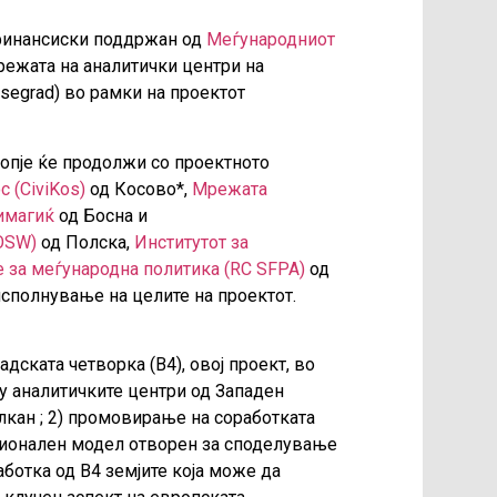
инансиски поддржан од
Меѓународниот
режата на аналитички центри на
isegrad) во рамки на проектот
копје ќе продолжи со проектното
 (CiviKos)
од Косово*,
Мрежата
имагиќ
од Босна и
(OSW)
од Полска,
Институтот за
 за меѓународна политика (RC SFPA)
од
исполнување на целите на проектот.
ската четворка (В4), овој проект, во
ѓу аналитичките центри од Западен
алкан ; 2) промовирање на соработката
егионален модел отворен за споделување
аботка од В4 земјите која може да