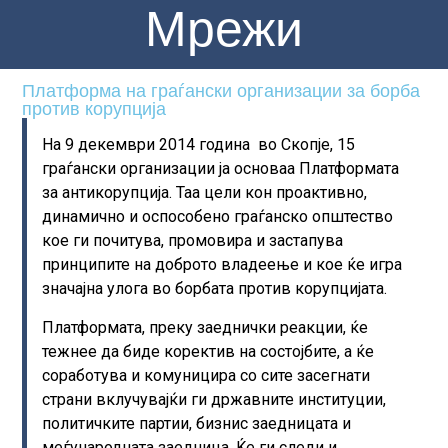
Мрежи
Платформа на граѓански организации за борба
против корупција
На 9 декември 2014 година во Скопје, 15
граѓански организации ја основаа Платформата
за антикорупција. Таа цели кон проактивно,
динамично и оспособено граѓанско општество
кое ги почитува, промовира и застапува
принципите на доброто владеење и кое ќе игра
значајна улога во борбата против корупцијата.
Платформата, преку заеднички реакции, ќе
тежнее да биде коректив на состојбите, а ќе
соработува и комуницира со сите засегнати
страни вклучувајќи ги државните институции,
политичките партии, бизнис заедницата и
меѓународната заедница. Ќе ги следи и