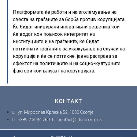
Платформата ќе работи и на зголемување на
свеста на граѓаните за борба против корупцијата.
Ќе бидат иницирани иновативни решенија кои
ќе водат кон повисок интегритет на
институциите и на граѓаните, ќе бидат
поттикнати граѓаните за укажување на случаи на
корупција и ќе се поттикне јавна расправа за
ефектот на политичките и на социо-културните
фактори кои влијаат на корупцијата.
КОНТАКТ
ул. Мирослав Крлежа 52, 1000 Скопје
+389 2 3094 760
contact@idscs.org.mk