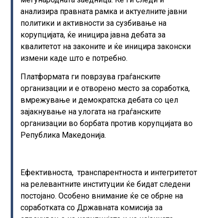
анализира правната рамка и актуелните јавни
политики и активности за сузбивање на
корупцијата, ќе иницира јавна дебата за
квалитетот на законите и ќе иницира законски
измени каде што е потребно.
Платформата ги поврзува граѓанските
организации и е отворено место за соработка,
вмрежување и демократска дебата со цел
зајакнување на улогата на граѓанските
организации во борбата против корупцијата во
Република Македонија.
Ефективноста, транспарентноста и интегритетот
на релевантните институции ќе бидат следени
постојано. Особено внимание ќе се обрне на
соработката со Државната комисија за