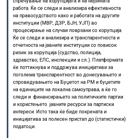
спречување на корупцијата и на нејзината
работа. Ќе се следи и анализира ефективноста
на правосудството како и работата на другите
институции (МВР, ДЗР, БЈН, УЈП) во
процесирање на случаи поврзани со корупција.
Ќе се следи и анализира и транспарентноста и
отчетноста на јавните институции со повисок
ризик за корупција (судство, полиција,
здравство, ЕЛС, инспекции и сл..). Платформата
ќе поттикнува и поддржува иницијативи за
поголема транспарентност во донесувањето и
спроведувањето на Буџетот на РМ и буџетите
на единиците на локална самоуправа, а ќе го
следи и финансирањето на политичките партии
и користењето јавните ресурси за партиски
интереси. Исто така ќе биде покрената и
иницијатива за полесен пристап до (статистички)
податоци.