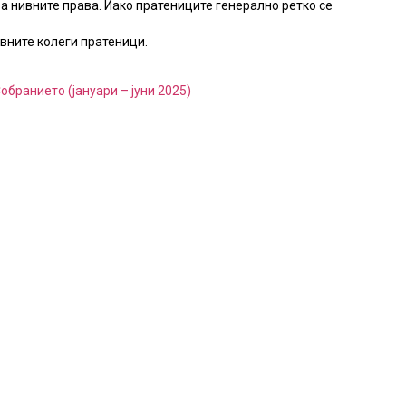
а нивните права. Иако пратениците генерално ретко се
вните колеги пратеници.
бранието (јануари – јуни 2025)
а Собрание:
VËSHTRIM I
иите на
KUVENDIT:
е за работата
PERCEPTIMI I
нието на
QYTETARËVE PËR
а Северна
PUNËN E KUVENDIT TË
ја (2026)
REPUBLIKËS SË
MAQEDONISË SË