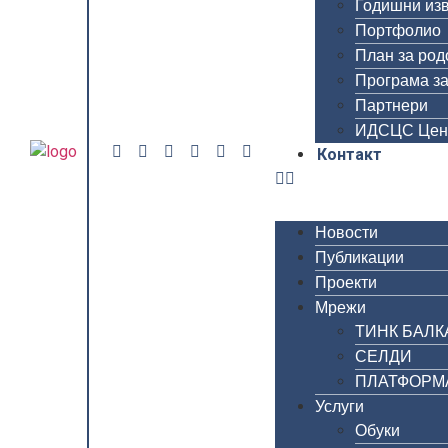
Годишни из
Портфолио
План за род
Програма за
Партнери
ИДСЦС Цен
Контакт
Новости
Публикации
Проекти
Мрежи
ТИНК БАЛК
СЕЛДИ
ПЛАТФОРМА 
Услуги
Обуки