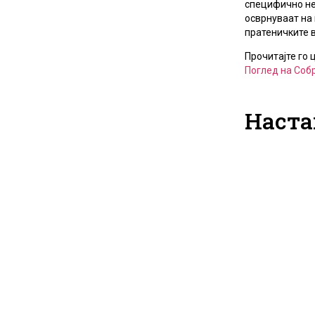
специфично не 
осврнуваат на
пратеничките в
Прочитајте го 
Поглед на Собр
Наста
Повик за 
стипенди
програма 
во Државе
ревизија
20.07.2026