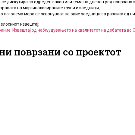
се дискутира за одреден закон или тема на дневен ред поврзано з
 правата на маргинализираните групи и заедници,
о поголема мера се осврнуваат на овие заедници за разлика од ни
целосниот извештај:
ание: Извештај од набљудувањето на квалитетот на дебатата во Со
ни поврзани со проектот
Поглед н
Швајцарска
Повик за Швајцарска
Перцепц
ска
стипендиска
граѓанит
за вработени
програма за вработени
на Собра
н завод за
во Собрание на
Републик
Република Северна
Македони
Македонија
22.05.2026