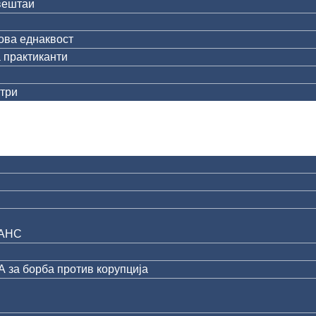
вештаи
ова еднаквост
 практиканти
три
АНС
за борба против корупција