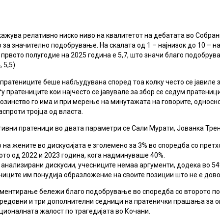
ажува релативно ниско ниво на квалитетот на дебатата во Собрани
 за значително подобрување. На скалата од 1 – најнизок до 10 – н
првото полугодие на 2025 година е 5,7, што значи благо подобрув
 5,5).
пратениците беше набљудувана според тоа колку често се јавиле з
у пратениците кои најчесто се јавувале за збор се седум пратениц
озинство го има и при мерење на минутажата на говорите, односн
спроти тројца од власта.
тивни пратеници во двата параметри се Сали Мурати, Јованка Трен
 на жените во дискусијата е зголемено за 3% во споредба со прет
ото од 2022 и 2023 година, кога надминуваше 40%.
е анализирани дискусии, учесниците немаа аргументи, додека во 5
иците им понудија образложение на своите позиции што не е дово
ументирање бележи благо подобрување во споредба со второто по
редовни и три дополнителни седници на пратенички прашања за опо
ционалната жалост по трагедијата во Кочани.