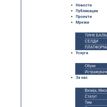
Новости
Публикации
Проекти
Мрежи
ТИНК БАЛК
СЕЛДИ
ПЛАТФОРМА 
Услуги
Обуки
Истражувачк
За нас
Визија, Миси
Статут
Тим