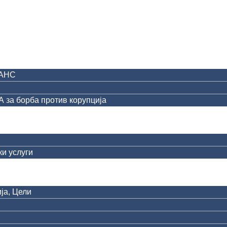
АНС
за борба против корупција
и услуги
ја, Цели