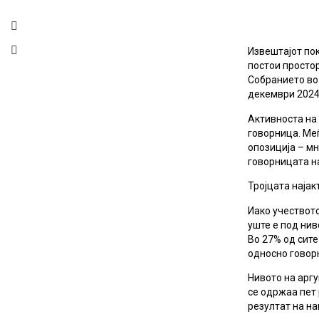
Извештајот пок
постои простор
Собранието во 
декември 2024,
Активноста на 
говорница. Меѓ
опозиција – мн
говорницата на
Тројцата најак
Иако учеството
уште е под нив
Во 27% од сит
односно говорн
Нивото на арг
се одржаа пет 
резултат на на