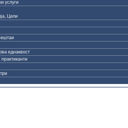
и услуги
ја, Цели
вештаи
ова еднаквост
 практиканти
три