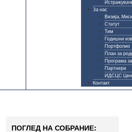
Истражувачк
За нас
Визија, Миси
Статут
Тим
Годишни из
Портфолио
План за род
Програма за
Партнери
ИДСЦС Цен
Контакт
ПОГЛЕД НА СОБРАНИЕ: