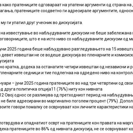
оа како пратениците одговараат на упатени аргументи од страна н
лагања, пратениците соодветно ги адресирале аргументите, однос
му ги упатил друг учесник во дискусијата.
д на известување во набљудуваните дискусии не беше забележана 
оговорниците, што е на исто ниво со набљудуваните дискусии од м
 јуни 2025 година беше набљудувано разгледувањето на 15 извешта
 девет извештаи не се водеше дискусија во пленарните и комисиск
усијата
о кратка, додека за останатите четири извештаи од независни и р
 пленарните седници и тие подлегнаа на одредено ниво на контрол
нуари – јуни 2025 година пратениците во над три четвртини од свои
д друга политичка опција11 (76%) ниту кон нивната
.12 Овој однос се разликува од претходниот период на набљудувањ
 не биле адресирани во маргинално поголем процент (79%). Допол
воите говори помалку се осврнуваат кон личните карактеристики н
 потврдува и опаднатиот осврт на пратениците кон правата на мар
ека пратениците во 86% од нивната дискусија, не се осврнуваат к