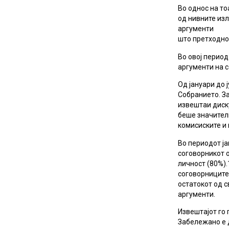
Во однос на т
од нивните из
аргументи
што претходно 
Во овој перио
аргументи на с
Од јануари до
Собранието. За
извештаи диск
беше значителн
комисиските и
Во периодот ја
соговорникот о
личност (80%)
соговорниците
остатокот од с
аргументи.
Извештајот го
Забележано е д