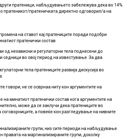
а други пратеници, набљудувањето забележува дека во 14%
но пратеникот/пратеничката директно одговорил/а на
промена на ставот кај пратениците поради подобри
инатиот пратенички состав.
и од независни и регулаторни тела поднесени до
и седници во овој период на известување. За два
егулаторни тела пратениците развија дискусија во
а.
те говори, не се осврнаа ниту кон аргументите на
е на минатиот пратенички состав кога аргументите на
нително, може да се заклучи дека пратениците во
а соговорниците, а повеќе кон разгледување на нивните
гинализираните групи, низ сите периоди на набљудување.
он правата на маргинализираните групи, доколку