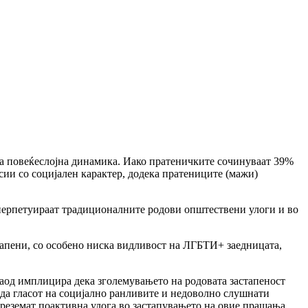
ва повеќеслојна динамика. Иако пратеничките сочинуваат 39%
исии со социјален карактер, додека пратениците (мажи)
 перпетуираат традиционалните родови општествени улоги и во
тапени, со особено ниска видливост на ЛГБТИ+ заедницата,
наод имплицира дека зголемувањето на родовата застапеност
да гласот на социјално ранливите и недоволно слушнати
реземат поактивна улога во застапувањето на овие прашања.