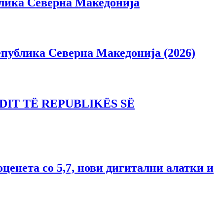
блика Северна Македонија
епублика Северна Македонија (2026)
DIT TË REPUBLIKËS SË
ценета со 5,7, нови дигитални алатки и