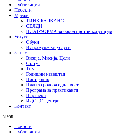
Публикации
Проекти
Мрежи
ТИНК БАЛКАНС
СЕЛДИ
ПЛАТФОРМА за борба против корупција
Услуги
Обуки
Истражувачки услуги
За нас
Визија, Мисија, Цели
Статут
Тим
Годишни извештаи
Портфолио
План за родова еднаквост
Програма за практиканти
Партнери
ИДСЦС Центри
Контакт
Menu
Новости
Публикации