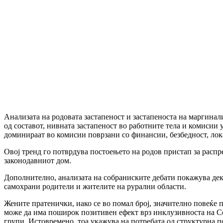
Анализата на родовата застапеност и застапеноста на маргин
од составот, нивната застапеност во работните тела и комисии 
доминираат во комисии поврзани со финансии, безбедност, лок
Овој тренд го потврдува постоењето на родов пристап за расп
законодавниот дом.
Дополнително, анализата на собраниските дебати покажува дек
самохрани родители и жителите на рурални области.
Жените пратенички, иако се во помал број, значително повеќе 
може да има поширок позитивен ефект врз инклузивноста на Со
групи. Истовремено, тоа укажува на потребата од структурна 