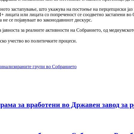
лното застапување, што укажува на постоење на перцепциски јаз 
И+ лицата или лицата со попреченост се соодветно застапени во
 не се појавуваат во законодавниот дискурс.
а јавноста за реалните активности на Собранието, од медиумскот
нско учество во политичките процеси.
ргинализираните групи во Собранието
ама за вработени во Државен завод за р