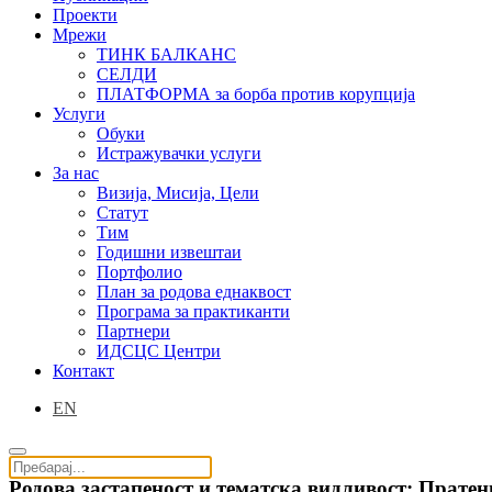
Проекти
Мрежи
ТИНК БАЛКАНС
СЕЛДИ
ПЛАТФОРМА за борба против корупција
Услуги
Обуки
Истражувачки услуги
За нас
Визија, Мисија, Цели
Статут
Тим
Годишни извештаи
Портфолио
План за родова еднаквост
Програма за практиканти
Партнери
ИДСЦС Центри
Контакт
EN
Родова застапеност и тематска видливост: Прате