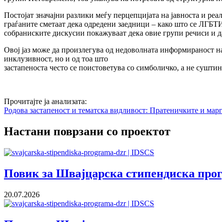
Постојат значајни разлики меѓу перцепцијата на јавноста и реа
граѓаните сметаат дека одредени заедници – како што се ЛГБТ
собраниските дискусии покажуваат дека овие групи речиси и да
Овој јаз може да произлегува од недоволната информираност н
инклузивност, но и од тоа што
застапеноста често се поистоветува со симболичко, а не сушти
Прочитајте ја анализата:
Родова застапеност и тематска видливост: Пратеничките и ма
Настани поврзани со проектот
Повик за Швајцарска стипендиска прогр
20.07.2026