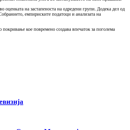
во оценката на застапеноста на одредени групи. Додека дел од
 Собранието, емпириските податоци и анализата на
о покривање кое повремено создава впечаток за поголема
евизија