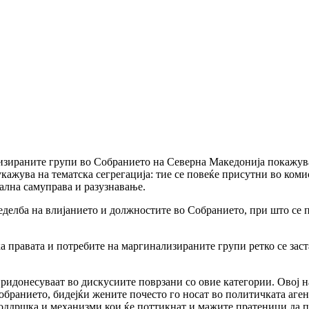
ализираните групи во Собранието на Северна Македонија покажу
укажува на тематска сегрегација: тие се повеќе присутни во ком
ална самуправа и разузнавање.
ределба на влијанието и должностите во Собранието, при што се
а правата и потребите на маргинализираните групи ретко се зас
придонесуваат во дискусиите поврзани со овие категории. Овој 
бранието, бидејќи жените почесто го носат во политичката аген
поддршка и механизми кои ќе поттикнат и мажите пратеници да п