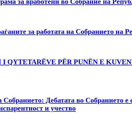
рама за вработени во Собрание на Репу
аѓаните за работата на Собранието на Р
 I QYTETARËVE PËR PUNËN E KUVEN
Собранието: Дебатата во Собранието е о
нспарентност и учество