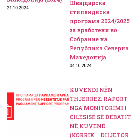
Швајцарска
21.10.2024
стипендиска
програма 2024/2025
за вработени во
Собрание на
Република Северна
Македонија
04.10.2024
KUVENDI NËN
THJERRËZ: RAPORT
NGA MONITORIMI I
CILËSISË SË DEBATIT
NË KUVEND
(KORRIK – DHJETOR