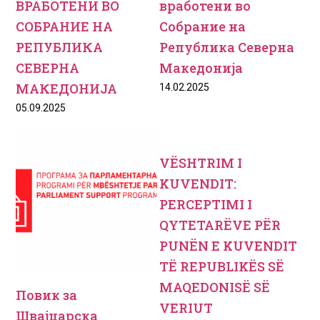
ВРАБОТЕНИ ВО
вработени во
СОБРАНИЕ НА
Собрание на
РЕПУБЛИКА
Република Северна
СЕВЕРНА
Македонија
МАКЕДОНИЈА
14.02.2025
05.09.2025
VËSHTRIM I
KUVENDIT:
PERCEPTIMI I
QYTETARËVE PËR
PUNËN E KUVENDIT
TË REPUBLIKËS SË
MAQEDONISË SË
Повик за
VERIUT
Швајцарска