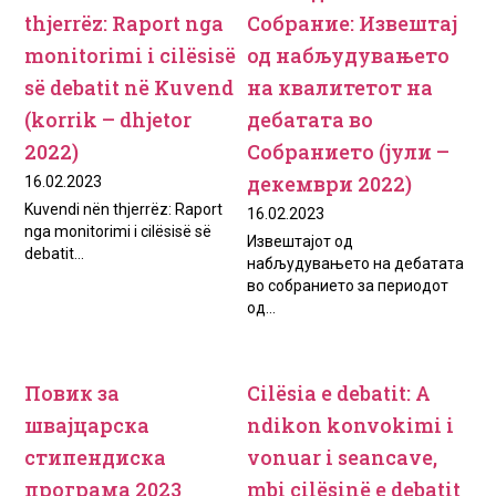
thjerrëz: Raport nga
Собрание: Извештај
monitorimi i cilësisë
од набљудувањето
së debatit në Kuvend
на квалитетот на
(korrik – dhjetor
дебатата во
2022)
Собранието (јули –
декември 2022)
16.02.2023
Kuvendi nën thjerrëz: Raport
16.02.2023
nga monitorimi i cilësisë së
Извештајот од
debatit...
набљудувањето на дебатата
во собранието за периодот
од...
Повик за
Cilёsia e debatit: A
швајцарска
ndikon konvokimi i
стипендиска
vonuar i seancave,
програма 2023
mbi cilёsinё e debatit