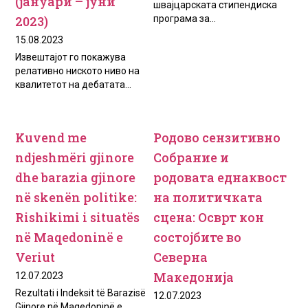
(јануари – јуни
швајцарската стипендиска
2023)
програма за...
15.08.2023
Извештајот го покажува
релативно ниското ниво на
квалитетот на дебатата...
Kuvend me
Родово сензитивно
ndjeshmëri gjinore
Собрание и
dhe barazia gjinore
родовата еднаквост
në skenën politike:
на политичката
Rishikimi i situatës
сцена: Осврт кон
në Maqedoninë e
состојбите во
Veriut
Северна
Македонија
12.07.2023
Rezultati i Indeksit të Barazisë
12.07.2023
Gjinore në Maqedoninë e