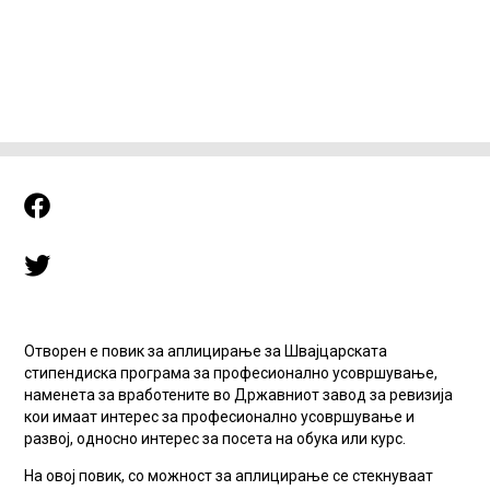
Отворен е повик за аплицирање за Швајцарската
стипендиска програма за професионално усовршување,
наменета за вработените во Државниот завод за ревизија
кои имаат интерес за професионално усовршување и
развој, односно интерес за посета на обука или курс.
На овој повик, со можност за аплицирање се стекнуваат