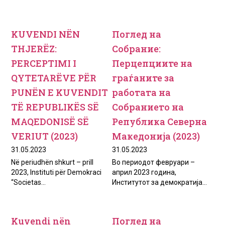
KUVENDI NËN
Поглед на
THJERËZ:
Собрание:
PERCEPTIMI I
Перцепциите на
QYTETARËVE PËR
граѓаните за
PUNËN E KUVENDIT
работата на
TË REPUBLIKËS SË
Собранието на
MAQEDONISË SË
Република Северна
VERIUT (2023)
Македонија (2023)
31.05.2023
31.05.2023
Në periudhën shkurt – prill
Во периодот февруари –
2023, Instituti për Demokraci
април 2023 година,
“Societas...
Институтот за демократија...
Kuvendi nën
Поглед на