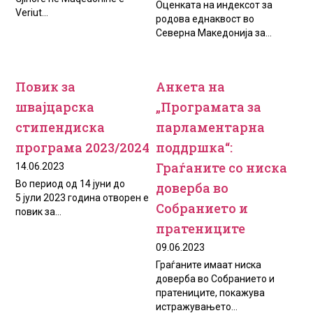
Оценката на индексот за
Veriut...
родова еднаквост во
Северна Македонија за...
Повик за
Анкета на
швајцарска
„Програмата за
стипендиска
парламентарна
програма 2023/2024
поддршка“:
Граѓаните со ниска
14.06.2023
Во период од 14 јуни до
доверба во
5 јули 2023 година отворен е
Собранието и
повик за...
пратениците
09.06.2023
Граѓаните имаат ниска
доверба во Собранието и
пратениците, покажува
истражувањето...