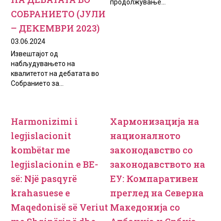
продолжување...
СОБРАНИЕТО (ЈУЛИ
– ДЕКЕМВРИ 2023)
03.06.2024
Извештајот од
набљудувањето на
квалитетот на дебатата во
Собранието за...
Harmonizimi i
Хармонизација на
legjislacionit
националното
kombёtar me
законодавство со
legjislacionin e BE-
законодавството на
sё: Njё pasqyrё
ЕУ: Компаративен
krahasuese e
преглед на Северна
Maqedonisё sё Veriut
Македонија со