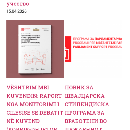
учество
15.04.2026
VËSHTRIM MBI
ПОВИК ЗА
KUVENDIN: RAPORT
ШВАЈЦАРСКА
NGA MONITORIMI I
СТИПЕНДИСКА
CILËSISË SË DEBATIT
ПРОГРАМА ЗА
NË KUVEND
ВРАБОТЕНИ ВО
(KORRIK-DHJETOR
ДРЖАВНИОТ