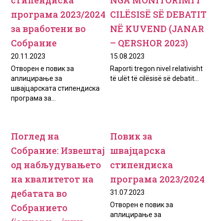
програма 2023/2024
CILËSISË SË DEBATIT
за вработени во
NË KUVEND (JANAR
Собрание
– QERSHOR 2023)
20.11.2023
15.08.2023
Отворен е повик за
Raporti tregon nivel relativisht
аплицирање за
të ulët të cilësisë së debatit...
швајцарската стипендиска
програма за...
Поглед на
Повик за
Собрание: Извештај
швајцарска
од набљудувањето
стипендиска
на квалитетот на
програма 2023/2024
дебатата во
31.07.2023
Отворен е повик за
Собранието
аплицирање за