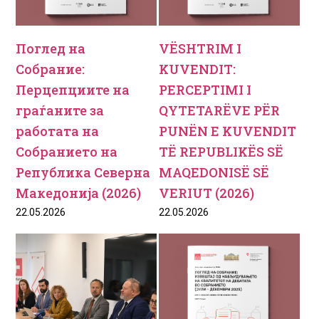
Поглед на
VËSHTRIM I
Собрание:
KUVENDIT:
Перцепциите на
PERCEPTIMI I
граѓаните за
QYTETARËVE PËR
работата на
PUNËN E KUVENDIT
Собранието на
TË REPUBLIKËS SË
Република Северна
MAQEDONISË SË
Македонија (2026)
VERIUT (2026)
22.05.2026
22.05.2026