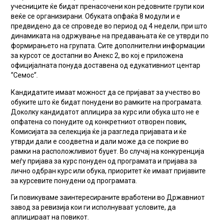
учесниците ќе бидат пренасочени кон редовните групи кои
веќе се организирани. Обуката опфаќа 8 модули и е
предвидено да се спроведе во период од 4 недели, при што
динамиката на одржување на предавањата ќе се утврди по
формирањето на групата. Сите дополнителни информации
за курсот се достапни во Анекс 2, во кој е приложена
официјалната понуда доставена од едукативниот центар
“Семос“.
Кандидатите имаат можност да се пријават за учество во
обуките што ќе бидат понудени во рамките на програмата.
Доколку кандидатот аплицира за курс или обука што не е
опфатена со понудите од конкретниот отворен повик,
Комисијата за селекција ќе ја разгледа пријавата и ќе
утврди дали е соодветна и дали може да се покрие во
рамки на расположливиот буџет. Во случај на конкуренција
меѓу пријава за курс понуден од програмата и пријава за
лично одбран курс или обука, приоритет ќе имаат пријавите
за курсевите понудени од програмата.
Ги повикуваме заинтересираните вработени во Државниот
завод за ревизија кои ги исполнуваат условите, да
аплицираат на повикот.