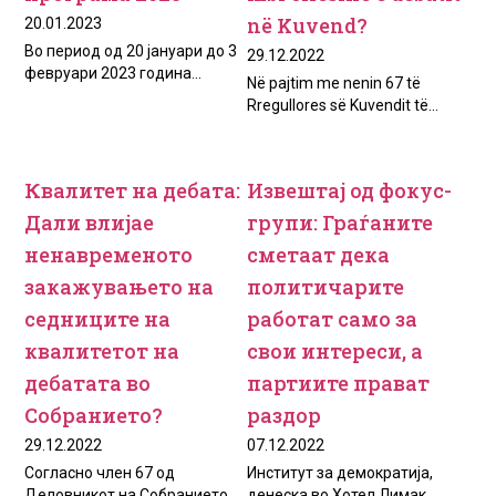
nё Kuvend?
20.01.2023
Во период од 20 јануари до 3
29.12.2022
февруари 2023 година...
Në pajtim me nenin 67 të
Rregullores së Kuvendit të...
Квалитет на дебата:
Извештај од фокус-
Дали влијае
групи: Граѓаните
ненавременото
сметаат дека
закажувањето на
политичарите
седниците на
работат само за
квалитетот на
свои интереси, а
дебатата во
партиите прават
Собранието?
раздор
29.12.2022
07.12.2022
Согласно член 67 од
Институт за демократија,
Деловникот на Собранието
денеска во Хотел Лимак,