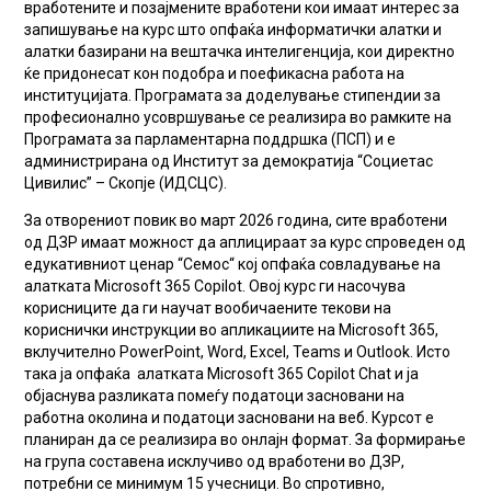
вработените и позајмените вработени кои имаат интерес за
запишување на курс што опфаќа информатички алатки и
алатки базирани на вештачка интелигенција, кои директно
ќе придонесат кон подобра и поефикасна работа на
институцијата. Програмата за доделување стипендии за
професионално усовршување се реализира во рамките на
Програмата за парламентарна поддршка (ПСП) и е
администрирана од Институт за демократија “Социетас
Цивилис” – Скопје (ИДСЦС).
За отворениот повик во март 2026 година, сите вработени
од ДЗР имаат можност да аплицираат за курс спроведен од
едукативниот ценар “Семос“ кој опфаќа совладување на
алатката Microsoft 365 Copilot. Овој курс ги насочува
корисниците да ги научат вообичаените текови на
кориснички инструкции во апликациите на Microsoft 365,
вклучително PowerPoint, Word, Excel, Teams и Outlook. Исто
така ја опфаќа алатката Microsoft 365 Copilot Chat и ја
објаснува разликата помеѓу податоци засновани на
работна околина и податоци засновани на веб. Курсот е
планиран да се реализира во онлајн формат. За формирање
на група составена исклучиво од вработени во ДЗР,
потребни се минимум 15 учесници. Во спротивно,