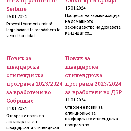
me Shqipёrinё dhe
Албанија и Србија
Serbinё
15.01.2024
Процесот на хармонизација
15.01.2024
на домашното
Procesi i harmonizimit të
законодавство на државата
legjislacionit të brendshëm të
кандидат со...
vendit kandidat...
Повик за
Повик за
швајцарска
швајцарска
стипендиска
стипендиска
програма 2023/2024
програма 2023/2024
за вработени во
за вработени во ДЗР
Собрание
11.01.2024
Отворен е повик за
11.01.2024
аплицирање за
Отворен е повик за
швајцарската стипендиска
аплицирање за
програма за...
швајцарската стипендиска