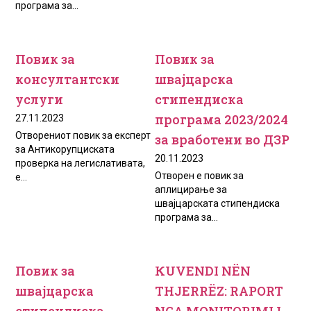
програма за...
Повик за
Повик за
консултантски
швајцарска
услуги
стипендиска
програма 2023/2024
27.11.2023
Отворениот повик за експерт
за вработени во ДЗР
за Антикорупциската
20.11.2023
проверка на легислативата,
Отворен е повик за
e...
аплицирање за
швајцарската стипендиска
програма за...
Повик за
КUVENDI NËN
швајцарска
THJERRËZ: RAPORT
стипендиска
NGA MONITORIMI I