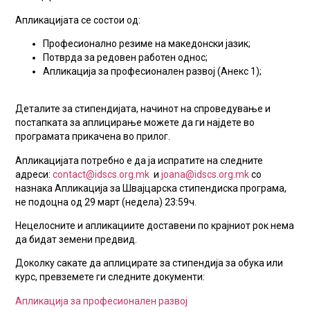
Апликацијата се состои од:
Професионално резиме на македонски јазик;
Потврда за редовен работен однос;
Апликација за професионален развој (Анекс 1);
Деталите за стипендијата, начинот на спроведување и
постапката за аплицирање можете да ги најдете во
програмата прикачена во прилог.
Апликацијата потребно е да ја испратите на следните
адреси:
contact@idscs.org.mk
и
joana@idscs.org.mk
со
назнака Апликација за Швајцарска стипендиска програма,
не подоцна од 29 март (недела) 23:59ч.
Нецелосните и апликациите доставени по крајниот рок нема
да бидат земени предвид.
Доколку сакате да аплицирате за стипендија за обука или
курс, превземете ги следните документи:
Апликација за професионален развој