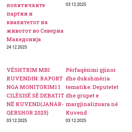
политичките
03.12.2025
партии и
квалитетот на
животот во Северна
Македонија
24.12.2025
VËSHTRIM MBI
Pёrfaqёsimi gjinor
KUVENDIN: RAPORT
dhe dukshmёria
NGA MONITORIMI I
tematike: Deputetet
CILËSISË SË DEBATIT
dhe grupet e
NË KUVEND(JANAR-
margjinalizuara nё
QERSHOR 2025)
Kuvend
03.12.2025
03.12.2025