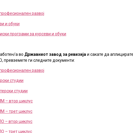
 професионален развој
ви и обуки
иски програми за курсеви и обуки
работен/а во
Државниот завод за ревизија
и сакате да аплицирате
, превземете ги следните документи:
 професионален развој
орски студии
стерски студии
ИМ – втор циклус
ИМ – трет циклус
ЛО – втор циклус
ЛО – трет циклус