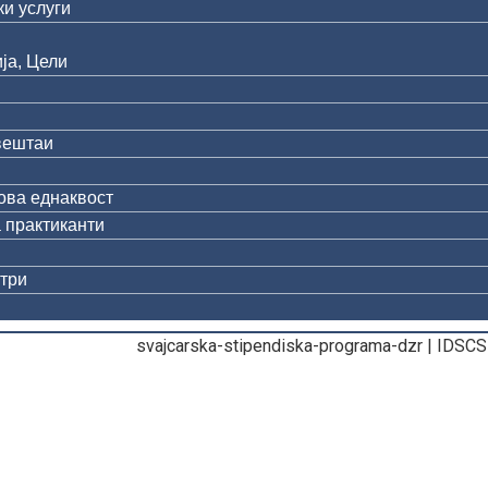
и услуги
ја, Цели
вештаи
ова еднаквост
 практиканти
три