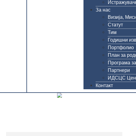
Истражувачк
За нас
Визија, Миси
Статут
Тим
Годишни из
Портфолио
План за род
Програма за
Партнери
ИДСЦС Цен
Контакт