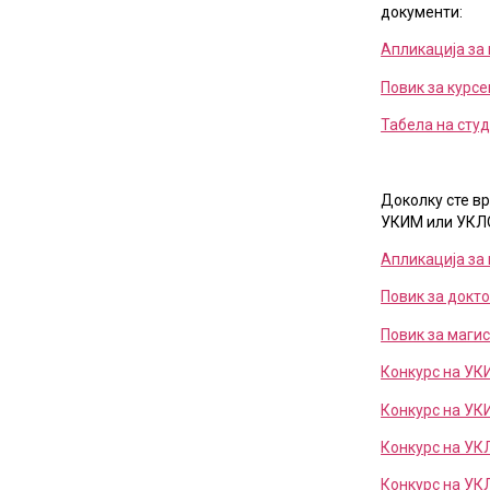
документи:
Апликација за
Повик за курсе
Табела на студ
Доколку сте в
УКИМ или УКЛО
Апликација за
Повик за докт
Повик за маги
Конкурс на УК
Конкурс на УК
Конкурс на УК
Конкурс на УК