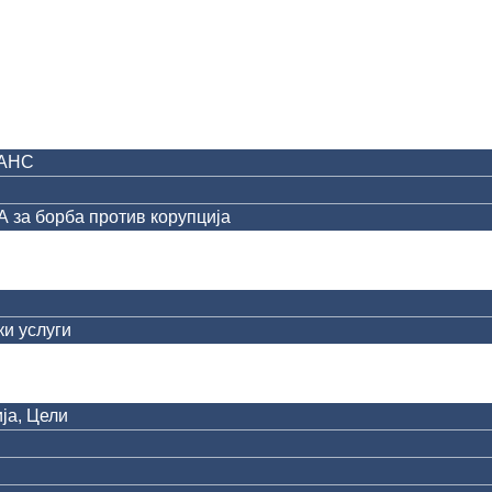
АНС
за борба против корупција
и услуги
ја, Цели