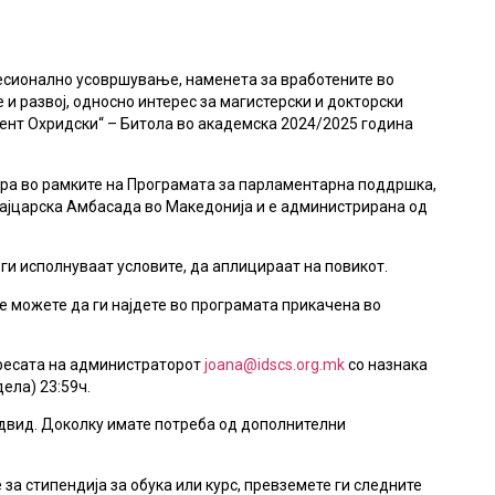
есионално усовршување, наменета за вработените во
и развој, односно интерес за магистерски и докторски
имент Охридски“ – Битола во академска 2024/2025 година
ра во рамките на Програмата за парламентарна поддршка,
вајцарска Амбасада во Македонија и е администрирана од
ги исполнуваат условите, да аплицираат на повикот.
 можете да ги најдете во програмата прикачена во
адресата на администраторот
joana@idscs.org.mk
со назнака
ела) 23:59ч.
едвид. Доколку имате потреба од дополнителни
 за стипендија за обука или курс, превземете ги следните