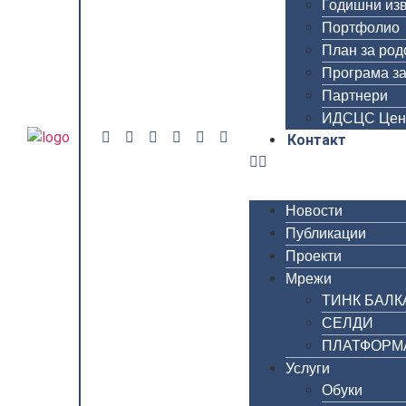
Годишни из
Портфолио
План за род
Програма за
Партнери
ИДСЦС Цен
Контакт
Новости
Публикации
Проекти
Мрежи
ТИНК БАЛК
СЕЛДИ
ПЛАТФОРМА 
Услуги
Обуки