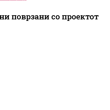
ни поврзани со проектот
Поглед н
Швајцарска
Повик за Швајцарска
Перцепц
ска
стипендиска
граѓанит
за вработени
програма за вработени
на Собра
н завод за
во Собрание на
Републик
Република Северна
Македони
Македонија
22.05.2026
20.07.2026