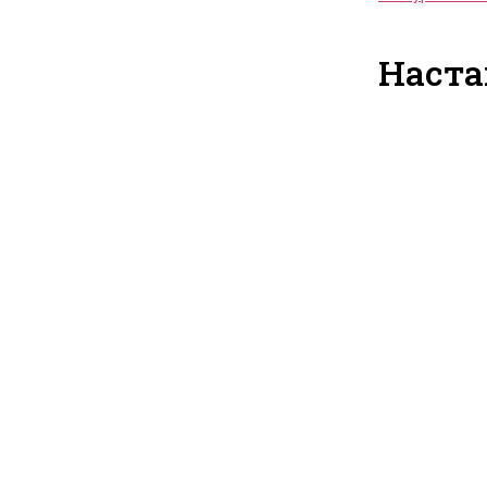
Наста
Повик за 
стипенди
програма 
во Државе
ревизија
20.07.2026