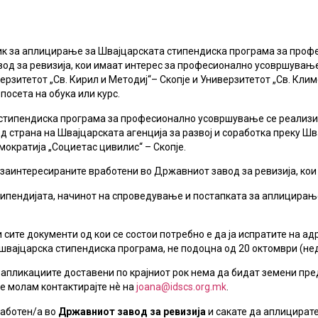
ик за аплицирање за Швајцарската стипендиска програма за проф
д за ревизија, кои имаат интерес за професионално усовршување 
ерзитетот „Св. Кирил и Методиј“– Скопје и Универзитетот „Св. Кл
 посета на обука или курс.
стипендиска програма за професионално усовршување се реализи
д страна на Швајцарската агенција за развој и соработка преку Ш
мократија „Социетас цивилис“ – Скопје.
заинтересираните вработени во Државниот завод за ревизија, кои 
типендијата, начинот на спроведување и постапката за аплицирање
 сите документи од кои се состои потребно е да ја испратите на 
швајцарска стипендиска програма, не подоцна од 20 октомври (нед
 апликациите доставени по крајниот рок нема да бидат земени пр
е молам контактирајте нѐ на
joana@idscs.org.mk
.
работен/а во
Државниот завод за ревизија
и сакате да аплицирате