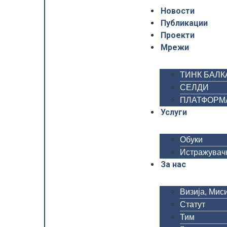
Новости
Публикации
Проекти
Мрежи
ТИНК БАЛК
СЕЛДИ
ПЛАТФОРМА 
Услуги
Обуки
Истражувачк
За нас
Визија, Миси
Статут
Тим