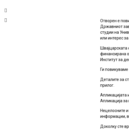
Отворен е пов
Државниот заво
студии на Унив
или интерес за
Швајцарската 
финансирана о
Институт за де
Ги повикуваме 
Деталите за с
прилог.
Апликацијата и
Апликација за 
Нецелосните и
информации, в
Доколку сте в