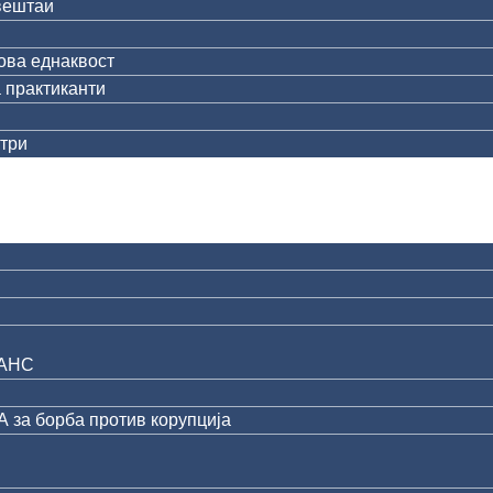
вештаи
ова еднаквост
 практиканти
три
АНС
за борба против корупција