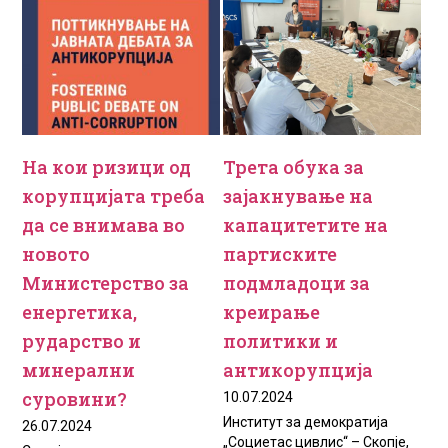
На кои ризици од
Трета обука за
корупцијата треба
зајакнување на
да се внимава во
капацитетите на
новото
партиските
Министерство за
подмладоци за
енергетика,
креирање
рударство и
политики и
минерални
антикорупција
суровини?
10.07.2024
Институт за демократија
26.07.2024
„Социетас цивлис“ – Скопје,