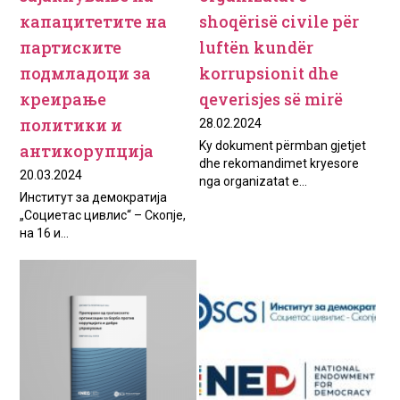
капацитетите на
shoqërisë civile për
партиските
luftën kundër
подмладоци за
korrupsionit dhe
креирање
qeverisjes së mirë
политики и
28.02.2024
Ky dokument përmban gjetjet
антикорупција
dhe rekomandimet kryesore
20.03.2024
nga organizatat e...
Институт за демократија
„Социетас цивлис“ – Скопје,
на 16 и...