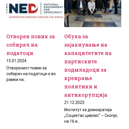
Отворен повик за
Обука за
собирач на
зајакнување на
податоци
капацитетите на
партиските
15.01.2024
Отворениот повик за
подмладоци за
собирач на податоци е во
креирање
рамки на...
политики и
антикорупција
21.12.2023
Институт за демократија
„Социетас цивлис“ – Скопје,
на 16 и...