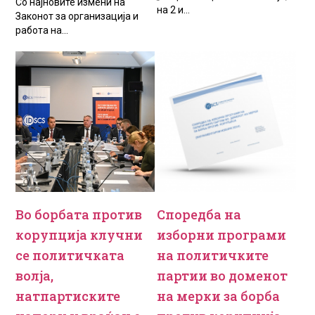
Со најновите измени на
на 2 и...
Законот за организација и
работа на...
Во борбата против
Споредба на
корупција клучни
изборни програми
се политичката
на политичките
волја,
партии во доменот
натпартиските
на мерки за борба