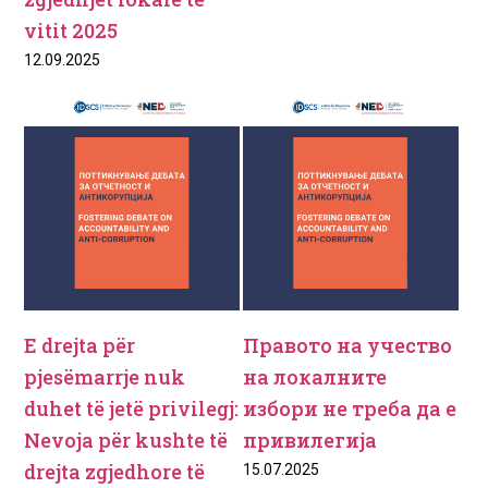
vitit 2025
12.09.2025
E drejta për
Правото на учество
pjesëmarrje nuk
на локалните
duhet të jetë privilegj:
избори не треба да е
Nevoja për kushte të
привилегија
drejta zgjedhore të
15.07.2025