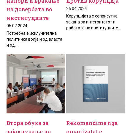
напори и враќање
против корупција
на довербата во
26.04.2024
Корупцијата е сеприсутна
институциите
закана за интегритетот и
05.07.2024
работата на институциите...
Потребна е исклучителна
политичка волја и од власта
и од...
Втора обука за
Rekomandime nga
зајакнување на
organizatat e