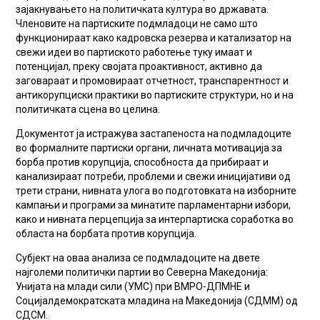
зајакнувањето на политичката култура во државата.
Членовите на партиските подмладоци не само што
функционираат како кадровска резерва и катализатор на
свежи идеи во партиското работење туку имаат и
потенцијал, преку својата проактивност, активно да
заговараат и промовираат отчетност, транспарентност и
антикорупциски практики во партиските структури, но и на
политичката сцена во целина.
Документот ја истражува застапеноста на подмладоците
во формалните партиски органи, личната мотивација за
борба против корупција, способноста да прибираат и
канализираат потреби, проблеми и свежи иницијативи од
трети страни, нивната улога во подготовката на изборните
кампањи и програми за минатите парламентарни избори,
како и нивната перцепција за интерпартиска соработка во
областа на борбата против корупција.
Субјект на оваа анализа се подмладоците на двете
најголеми политички партии во Северна Македонија:
Унијата на млади сили (УМС) при ВМРО-ДПМНЕ и
Социјалдемократската младина на Македонија (СДММ) од
СДСМ.