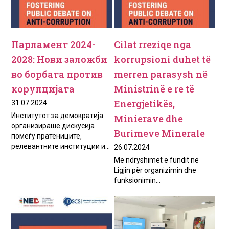
Парламент 2024-
Cilat rreziqe nga
2028: Нови заложби
korrupsioni duhet të
во борбата против
merren parasysh në
корупцијата
Ministrinë e re të
Energjetikës,
31.07.2024
Институтот за демократија
Minierave dhe
организираше дискусија
Burimeve Minerale
помеѓу пратениците,
релевантните институции и...
26.07.2024
Me ndryshimet e fundit në
Ligjin për organizimin dhe
funksionimin...