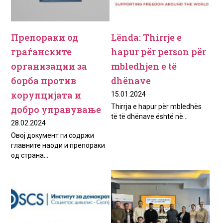
Препораки од
Lënda: Thirrje e
граѓанските
hapur për person për
организации за
mbledhjen e të
борба против
dhënave
корупцијата и
15.01.2024
Thirrja e hapur për mbledhës
добро управување
të të dhënave është në...
28.02.2024
Овој документ ги содржи
главните наоди и препораки
од страна...