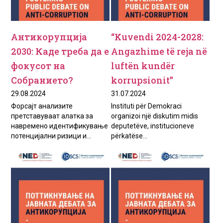
Антикорупција
“Kuvendi 2024-2028:
2030: Каде треба да е
Angazhime të reja në
фокусот на
luftën kundër
Собранието?
korrupsionit”
29.08.2024
31.07.2024
Форсајт анализите
Instituti për Demokraci
претставуваат алатка за
organizoi një diskutim midis
навремено идентификување
deputetëve, institucioneve
потенцијални ризици и...
përkatëse...