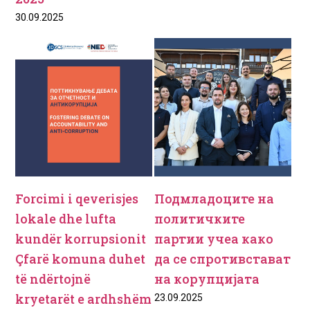
30.09.2025
Forcimi i qeverisjes
Подмладоците на
lokale dhe lufta
политичките
kundër korrupsionit
партии учеа како
Çfarë komuna duhet
да се спротивстават
të ndërtojnë
на корупцијата
kryetarët e ardhshëm
23.09.2025