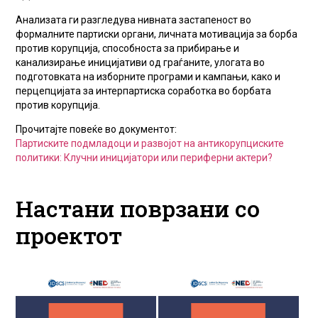
Анализата ги разгледува нивната застапеност во
формалните партиски органи, личната мотивација за борба
против корупција, способноста за прибирање и
канализирање иницијативи од граѓаните, улогата во
подготовката на изборните програми и кампањи, како и
перцепцијата за интерпартиска соработка во борбата
против корупција.
Прочитајте повеќе во документот:
Партиските подмладоци и развојот на антикорупциските
политики: Клучни иницијатори или периферни актери?
Настани поврзани со
проектот