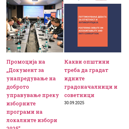
Промоција на
Какви општини
„Документ за
треба да градат
унапредување на
идните
доброто
градоначалници и
управување преку
советници
изборните
30.09.2025
програми на
локалните избори
2025″