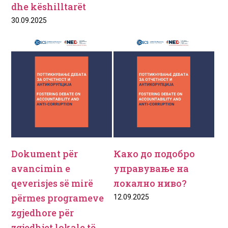
dhe këshilltarët
30.09.2025
Dokument për
Како до подобро
avancimin e
управување на
qeverisjes së mirë
локално ниво?
përmes programeve
12.09.2025
zgjedhore për
zgjedhjet lokale të