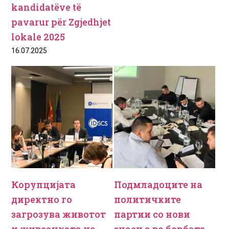
kandidatëve të
pavarur për Zgjedhjet
lokale 2025
16.07.2025
Корупцијата
Подмладоците на
директно го
политичките
загрозува животот
партии со нови