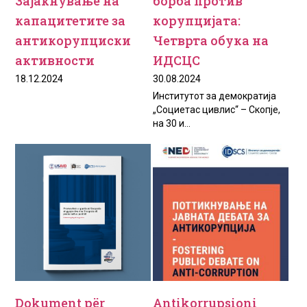
Зајакнување на
борба против
капацитетите за
корупцијата:
антикорупциски
Четврта обука на
активности
ИДСЦС
18.12.2024
30.08.2024
Институтот за демократија
„Социетас цивлис“ – Скопје,
на 30 и...
Dokument për
Antikorrupsioni