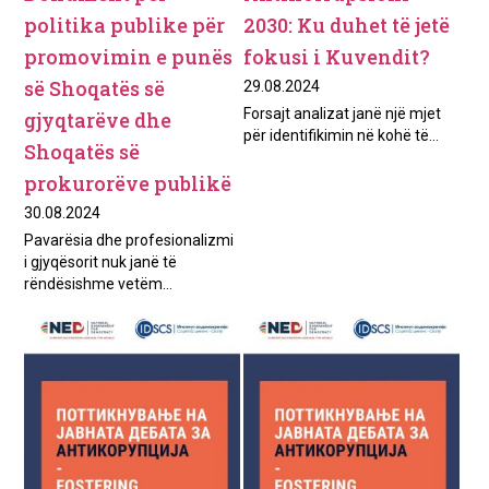
politika publike për
2030: Ku duhet të jetë
promovimin e punës
fokusi i Kuvendit?
së Shoqatës së
29.08.2024
Forsajt analizat janë një mjet
gjyqtarëve dhe
për identifikimin në kohë të...
Shoqatës së
prokurorëve publikë
30.08.2024
Pavarësia dhe profesionalizmi
i gjyqësorit nuk janë të
rëndësishme vetëm...