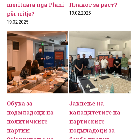
merituara nga Plani
Планот за раст?
për rritje?
19.02.2025
19.02.2025
Обука за
Јакнење на
подмладоци на
капацитетите на
политичките
партиските
партии:
подмладоци за