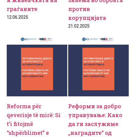
и живеачката на
знаења во борбата
граѓаните
против
корупцијата
12.06.2025
21.02.2025
Reforma për
Реформи за добро
qeverisje të mirë: Si
управување: Како
t’i fitojmë
да ги заслужиме
“shpërblimet” e
„наградите“ од