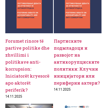
Forumet rinore të
Партиските
partive politike dhe
подмладоци и
zhvillimi i
развојот на
politikave anti-
антикорупциските
korrupsion:
политики: Клучни
Iniciatorët kryesorë
иницијатори или
apo aktorët
периферни актери?
periferik?
14.11.2025
14.11.2025