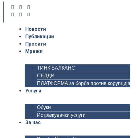
Новости
Публикации
Проекти
Мрежи
ТИНК БАЛКАНС
СЕЛДИ
ПЛАТФОРМА за борба против корупција
Услуги
Обуки
Истражувачки услуги
За нас