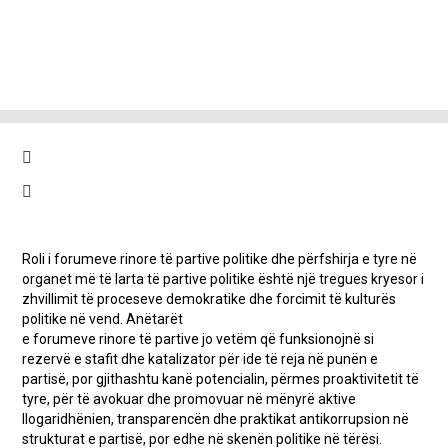
Roli i forumeve rinore të partive politike dhe përfshirja e tyre në
organet më të larta të partive politike është një tregues kryesor i
zhvillimit të proceseve demokratike dhe forcimit të kulturës
politike në vend. Anëtarët
e forumeve rinore të partive jo vetëm që funksionojnë si
rezervë e stafit dhe katalizator për ide të reja në punën e
partisë, por gjithashtu kanë potencialin, përmes proaktivitetit të
tyre, për të avokuar dhe promovuar në mënyrë aktive
llogaridhënien, transparencën dhe praktikat antikorrupsion në
strukturat e partisë, por edhe në skenën politike në tërësi.