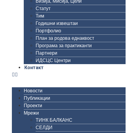
Визија, Мисија, Цели
Статут
Тим
Годишни извештаи
Портфолио
План за родова еднаквост
Програма за практиканти
Партнери
ИДСЦС Центри
Контакт
Новости
Публикации
Проекти
Мрежи
ТИНК БАЛКАНС
СЕЛДИ