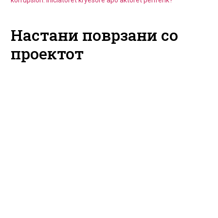
korrupsion: Iniciatorët kryesorë apo aktorët periferik?
Настани поврзани со
проектот
Forumet rinore të
Партиските
partive politike dhe
подмладоци и
zhvillimi i
развојот на
politikave anti-
антикорупциските
korrupsion:
политики: Клучни
Iniciatorët kryesorë
иницијатори или
apo aktorët
периферни актери?
periferik?
14.11.2025
14.11.2025