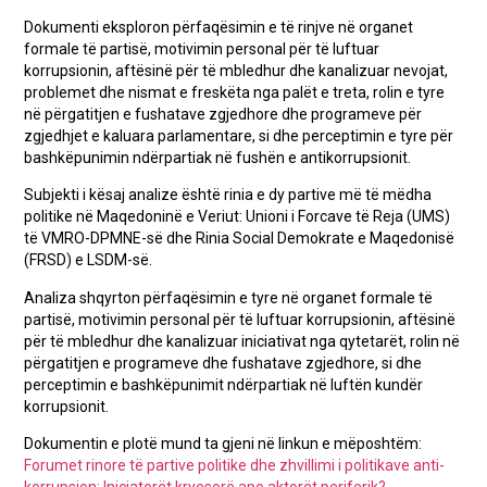
Dokumenti eksploron përfaqësimin e të rinjve në organet
formale të partisë, motivimin personal për të luftuar
korrupsionin, aftësinë për të mbledhur dhe kanalizuar nevojat,
problemet dhe nismat e freskëta nga palët e treta, rolin e tyre
në përgatitjen e fushatave zgjedhore dhe programeve për
zgjedhjet e kaluara parlamentare, si dhe perceptimin e tyre për
bashkëpunimin ndërpartiak në fushën e antikorrupsionit.
Subjekti i kësaj analize është rinia e dy partive më të mëdha
politike në Maqedoninë e Veriut: Unioni i Forcave të Reja (UMS)
të VMRO-DPMNE-së dhe Rinia Social Demokrate e Maqedonisë
(FRSD) e LSDM-së.
Analiza shqyrton përfaqësimin e tyre në organet formale të
partisë, motivimin personal për të luftuar korrupsionin, aftësinë
për të mbledhur dhe kanalizuar iniciativat nga qytetarët, rolin në
përgatitjen e programeve dhe fushatave zgjedhore, si dhe
perceptimin e bashkëpunimit ndërpartiak në luftën kundër
korrupsionit.
Dokumentin e plotë mund ta gjeni në linkun e mëposhtëm:
Forumet rinore të partive politike dhe zhvillimi i politikave anti-