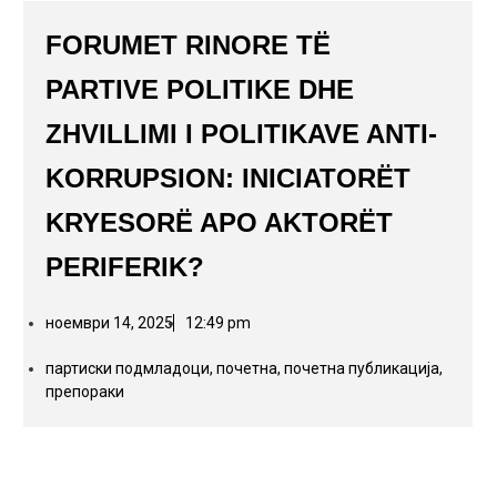
FORUMET RINORE TË
PARTIVE POLITIKE DHE
ZHVILLIMI I POLITIKAVE ANTI-
KORRUPSION: INICIATORËT
KRYESORË APO AKTORËT
PERIFERIK?
ноември 14, 2025
12:49 pm
партиски подмладоци
,
почетна
,
почетна публикација
,
препораки