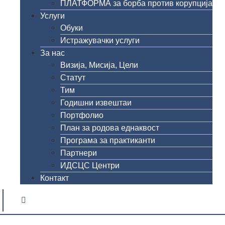
ПЛАТФОРМА за борба против корупција
Услуги
Обуки
Истражувачки услуги
За нас
Визија, Мисија, Цели
Статут
Тим
Годишни извештаи
Портфолио
План за родова еднаквост
Програма за практиканти
Партнери
ИДСЦС Центри
Контакт