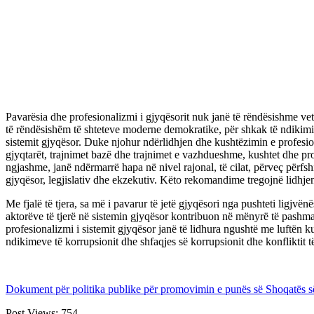
Pavarësia dhe profesionalizmi i gjyqësorit nuk janë të rëndësishme vetë
të rëndësishëm të shteteve moderne demokratike, për shkak të ndikimit t
sistemit gjyqësor. Duke njohur ndërlidhjen dhe kushtëzimin e profesion
gjyqtarët, trajnimet bazë dhe trajnimet e vazhdueshme, kushtet dhe pro
ngjashme, janë ndërmarrë hapa në nivel rajonal, të cilat, përveç përfs
gjyqësor, legjislativ dhe ekzekutiv. Këto rekomandime tregojnë lidhjen
Me fjalë të tjera, sa më i pavarur të jetë gjyqësori nga pushteti ligjvë
aktorëve të tjerë në sistemin gjyqësor kontribuon në mënyrë të pashma
profesionalizmi i sistemit gjyqësor janë të lidhura ngushtë me luftën 
ndikimeve të korrupsionit dhe shfaqjes së korrupsionit dhe konfliktit të
Dokument për politika publike për promovimin e punës së Shoqatës s
Post Views:
754