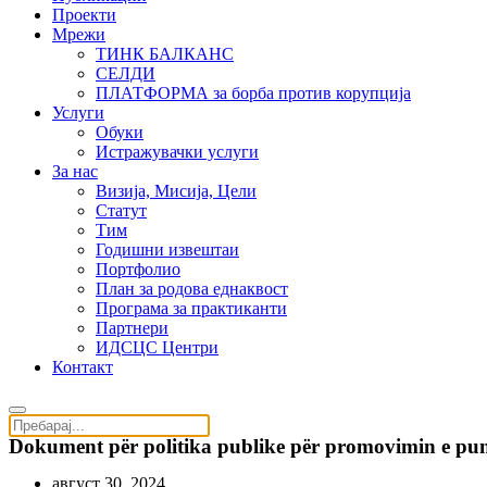
Проекти
Мрежи
ТИНК БАЛКАНС
СЕЛДИ
ПЛАТФОРМА за борба против корупција
Услуги
Обуки
Истражувачки услуги
За нас
Визија, Мисија, Цели
Статут
Тим
Годишни извештаи
Портфолио
План за родова еднаквост
Програма за практиканти
Партнери
ИДСЦС Центри
Контакт
Dokument për politika publike për promovimin e punë
август 30, 2024