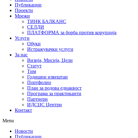
Публикации
Проекти
Мрежи
ТИНК БАЛКАНС
СЕЛДИ
ПЛАТФОРМА за борба против корупција
Услуги
Обуки
Истражувачки услуги
За нас
Визија, Мисија, Цели
Статут
Тим
Годишни извештаи
Портфолио
План за родова еднаквост
Програма за практиканти
Партнери
ИДСЦС Центри
Контакт
Menu
Новости
Публикации