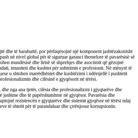
rejtë dhe të barabartë, por përfaqësojnë një komponent jashtëzakonisht
pash në nivel global për të siguruar garanci themelore të pavarësisë së
erohen mundësisë dhe lirisë së shprehjes dhe asociimit që gëzojnë
dati, imuniteti dhe kushtet për ushtrimin e profesionit. Në mënyrë të
uese u shtohen marrëdhëniet dhe kushtëzimi i ndërsjellë i pushtetit
ofesionalizmin dhe cilësinë e gjyqësorit në tërësi.
, dhe nga ana tjetër, cilësia dhe profesionalizmi i gjyqtarëve dhe
të jashtme dhe të papërshtatshme në gjyqësor. Pavarësia dhe
uptojnë rezistencën e gjyqtarëve dhe sistemit gjyqësor në tërësi ndaj
jeve të shtetit për të parandaluar dhe çrrënjosur korrupsionin.