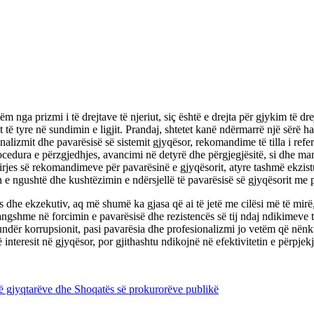
m nga prizmi i të drejtave të njeriut, siç është e drejta për gjykim të d
ë tyre në sundimin e ligjit. Prandaj, shtetet kanë ndërmarrë një sërë ha
alizmit dhe pavarësisë së sistemit gjyqësor, rekomandime të tilla i ref
cedura e përzgjedhjes, avancimi në detyrë dhe përgjegjësitë, si dhe man
hirjes së rekomandimeve për pavarësinë e gjyqësorit, atyre tashmë ekzist
 e ngushtë dhe kushtëzimin e ndërsjellë të pavarësisë së gjyqësorit me pr
nës dhe ekzekutiv, aq më shumë ka gjasa që ai të jetë me cilësi më të mirë
ngshme në forcimin e pavarësisë dhe rezistencës së tij ndaj ndikimeve 
kundër korrupsionit, pasi pavarësia dhe profesionalizmi jo vetëm që nënk
 interesit në gjyqësor, por gjithashtu ndikojnë në efektivitetin e përpjek
ë gjyqtarëve dhe Shoqatës së prokurorëve publikë