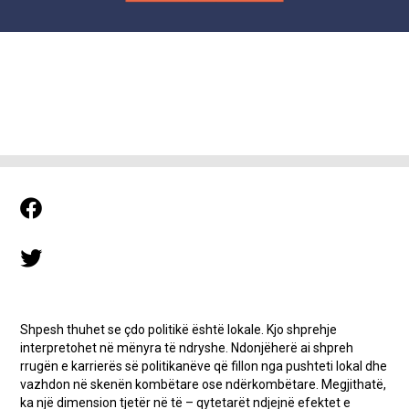
Shpesh thuhet se çdo politikë është lokale. Kjo shprehje
interpretohet në mënyra të ndryshe. Ndonjëherë ai shpreh
rrugën e karrierës së politikanëve që fillon nga pushteti lokal dhe
vazhdon në skenën kombëtare ose ndërkombëtare. Megjithatë,
ka një dimension tjetër në të – qytetarët ndjejnë efektet e