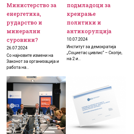
Министерство за
подмладоци за
енергетика,
креирање
рударство и
политики и
минерални
антикорупција
суровини?
10.07.2024
Институт за демократија
26.07.2024
„Социетас цивлис“ – Скопје,
Со најновите измени на
на 2 и...
Законот за организација и
работа на...