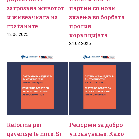
загрозува животот
партии со нови
и живеачката на
знаења во борбата
граѓаните
против
корупцијата
12.06.2025
21.02.2025
Reforma për
Реформи за добро
qeverisje të mirë: Si
управување: Како