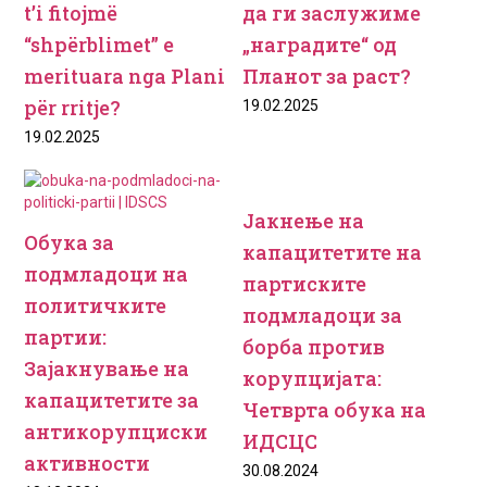
t’i fitojmë
да ги заслужиме
“shpërblimet” e
„наградите“ од
merituara nga Plani
Планот за раст?
për rritje?
19.02.2025
19.02.2025
Јакнење на
Обука за
капацитетите на
подмладоци на
партиските
политичките
подмладоци за
партии:
борба против
Зајакнување на
корупцијата:
капацитетите за
Четврта обука на
антикорупциски
ИДСЦС
активности
30.08.2024