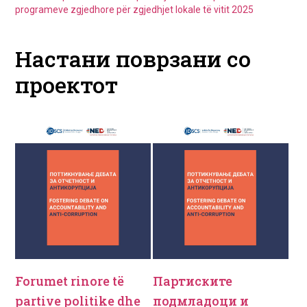
programeve zgjedhore për zgjedhjet lokale të vitit 2025
Настани поврзани со
проектот
Forumet rinore të
Партиските
partive politike dhe
подмладоци и