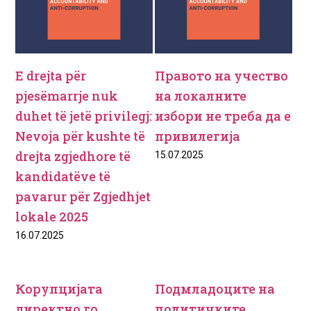
E drejta për
Правото на учество
pjesëmarrje nuk
на локалните
duhet të jetë privilegj:
избори не треба да е
Nevoja për kushte të
привилегија
drejta zgjedhore të
15.07.2025
kandidatëve të
pavarur për Zgjedhjet
lokale 2025
16.07.2025
Корупцијата
Подмладоците на
директно го
политичките