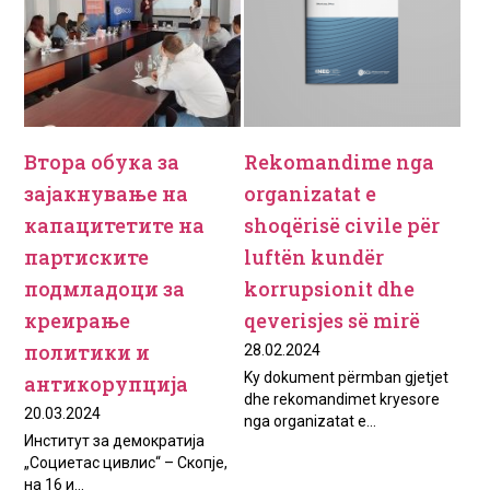
Втора обука за
Rekomandime nga
зајакнување на
organizatat e
капацитетите на
shoqërisë civile për
партиските
luftën kundër
подмладоци за
korrupsionit dhe
креирање
qeverisjes së mirë
политики и
28.02.2024
Ky dokument përmban gjetjet
антикорупција
dhe rekomandimet kryesore
20.03.2024
nga organizatat e...
Институт за демократија
„Социетас цивлис“ – Скопје,
на 16 и...