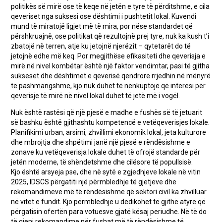
politikës së mirë ose të keqe në jetën e tyre të përditshme, e cila
qeveriset nga suksesi ose dështimi i pushtetit lokal. Kuvendi
mund të miratojë ligjet më të mira, por nëse standardet që
përshkruajnë, ose politikat që rezultojnë prej tyre, nuk ka kush t’i
zbatojë në terren, atje ku jetojnë njerëzit – qytetarët do të
jetojnë edhe më keq. Por megjithëse efikasiteti dhe qeverisja e
mirë në nivel kombëtar është një faktor vendimtar, pasi të gjitha
sukseset dhe dështimet e qeverisë qendrore rrjedhin në mënyrë
të pashmangshme, kjo nuk duhet të nënkuptojë që interesi për
qeverisje të mirë në nivel lokal duhet të jetë më i vogël.
Nuk është rastësi që një pjesë e madhe e fushës së të jetuarit
së bashku është gjithashtu kompetencë e vetëqeverisjes lokale.
Planifikimi urban, arsimi, zhvillimi ekonomik lokal, jeta kulturore
dhe mbrojtja dhe shpëtimi janë një pjesë e rëndësishme e
zonave ku vetëqeverisja lokale duhet të ofrojë standarde për
jetën moderne, të shëndetshme dhe cilësore të popullsisë.
Kjo është arsyeja pse, dhe në sytë e zgjedhjeve lokale në vitin
2025, IDSCS përgatiti një përmbledhje të gjetjeve dhe
rekomandimeve më të rëndësishme që sektori civil ka zhvilluar
në vitet e fundit. Kjo përmbledhje u dedikohet të gjithë atyre që
përgatisin ofertën para votuesve gjatë kësaj periudhe. Në të do
të gjeni rekomandime për fushat më të rëndësishme të