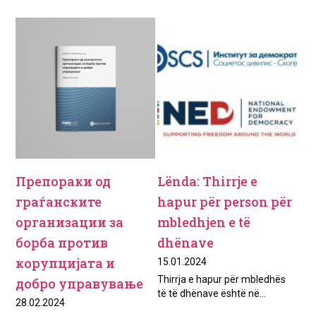
Препораки од
Lënda: Thirrje e
граѓанските
hapur për person për
организации за
mbledhjen e të
борба против
dhënave
корупцијата и
15.01.2024
Thirrja e hapur për mbledhës
добро управување
të të dhënave është në...
28.02.2024