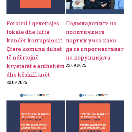
Forcimi i qeverisjes
Подмладоците на
lokale dhe lufta
политичките
kundër korrupsionit
партии учеа како
Çfarë komuna duhet
да се спротивстават
të ndërtojnë
на корупцијата
kryetarët e ardhshëm
23.09.2025
dhe këshilltarët
30.09.2025