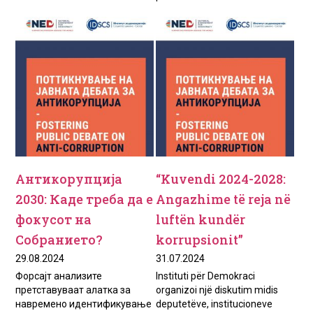
Антикорупција
“Kuvendi 2024-2028:
2030: Каде треба да е
Angazhime të reja në
фокусот на
luftën kundër
Собранието?
korrupsionit”
29.08.2024
31.07.2024
Форсајт анализите
Instituti për Demokraci
претставуваат алатка за
organizoi një diskutim midis
навремено идентификување
deputetëve, institucioneve