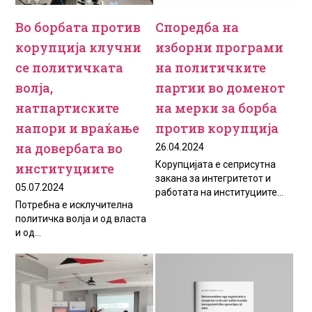
Во борбата против
Споредба на
корупција клучни
изборни програми
се политичката
на политичките
волја,
партии во доменот
натпартиските
на мерки за борба
напори и враќање
против корупција
на довербата во
26.04.2024
Корупцијата е сеприсутна
институциите
закана за интегритетот и
05.07.2024
работата на институциите...
Потребна е исклучителна
политичка волја и од власта
и од...