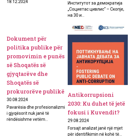
18.12.2024
Институтот за демократија
„Социетас цивлис“ – Скопје,
на 30 и...
Dokument për
politika publike për
promovimin e punës
së Shoqatës së
gjyqtarëve dhe
Shoqatës së
prokurorëve publikë
Antikorrupsioni
30.08.2024
2030: Ku duhet të jetë
Pavarësia dhe profesionalizmi
fokusi i Kuvendit?
i gjyqësorit nuk janë të
rëndësishme vetëm...
29.08.2024
Forsajt analizat janë një mjet
për identifikimin në kohë të...