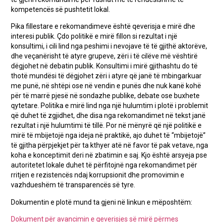
kompetencës së pushtetit lokal.
Pika fillestare e rekomandimeve është qeverisja e mirë dhe
interesi publik. Çdo politikë e mirë fillon si rezultat i një
konsultimi, i cili lind nga peshimi i nevojave të të gjithë aktorëve,
dhe veçanërisht të atyre grupeve, zëri i të cilëve më vështirë
dëgjohet në debatin publik. Konsultimi i mirë gjithashtu do të
thotë mundësi të dëgjohet zëri i atyre që janë të mbingarkuar
me punë, në shtëpi ose në vendin e punës dhe nuk kanë kohë
për të marrë pjesë në sondazhe publike, debate ose buxhete
qytetare. Politika e mirë lind nga një hulumtim i plotë i problemit
që duhet të zgjidhet, dhe disa nga rekomandimet në tekst janë
rezultat i një hulumtimi të tillë. Por në mënyrë që një politikë e
mirë të mbijetojë nga ideja në praktikë, ajo duhet të “mbijetojë”
të gjitha përpjekjet për ta kthyer atë në favor të pak vetave, nga
koha e konceptimit deri në zbatimin e saj. Kjo është arsyeja pse
autoritetet lokale duhet të përfitojnë nga rekomandimet për
rritjen e rezistencës ndaj korrupsionit dhe promovimin e
vazhdueshëm të transparencës së tyre.
Dokumentin e plotë mund ta gjeni në linkun e mëposhtëm:
Dokument për avancimin e qeverisjes së mirë përmes