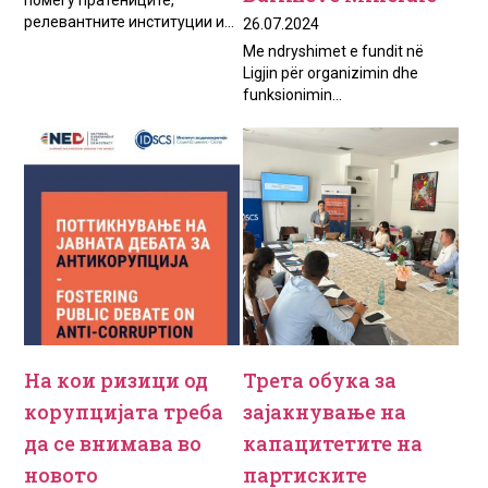
помеѓу пратениците,
релевантните институции и...
26.07.2024
Me ndryshimet e fundit në
Ligjin për organizimin dhe
funksionimin...
На кои ризици од
Трета обука за
корупцијата треба
зајакнување на
да се внимава во
капацитетите на
новото
партиските