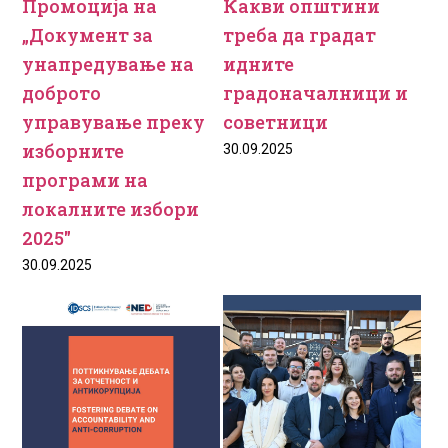
Промоција на
Какви општини
„Документ за
треба да градат
унапредување на
идните
доброто
градоначалници и
управување преку
советници
изборните
30.09.2025
програми на
локалните избори
2025″
30.09.2025