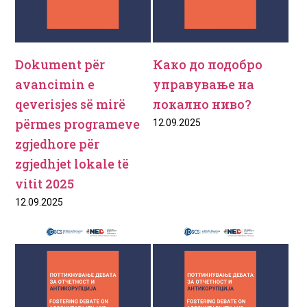
Dokument për
Како до подобро
avancimin e
управување на
qeverisjes së mirë
локално ниво?
përmes programeve
12.09.2025
zgjedhore për
zgjedhjet lokale të
vitit 2025
12.09.2025