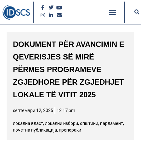
DOKUMENT PËR AVANCIMIN E
QEVERISJES SË MIRË
PËRMES PROGRAMEVE
ZGJEDHORE PËR ZGJEDHJET
LOKALE TË VITIT 2025
септември 12, 2025
12:17 pm
локална власт
,
локални избори
,
општини
,
парламент
,
почетна публикација
,
препораки