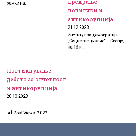
креирање
рамки на...
политики и
антикорупција
21.12.2023
Институт за демократија
„Социетас цивлис“ – Скопје,
на 16 и...
Поттикнување
дебата за отчетност
и антикорупција
20.10.2023
Post Views:
2.022