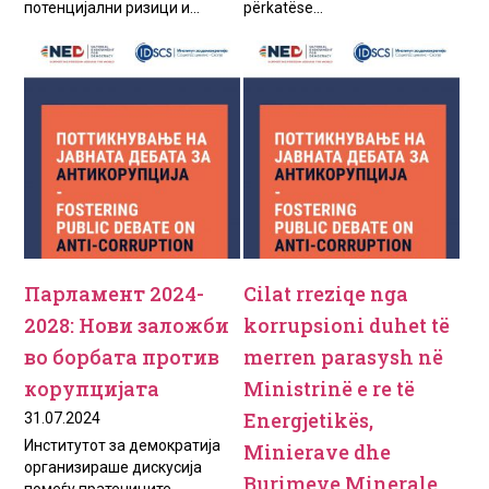
потенцијални ризици и...
përkatëse...
Парламент 2024-
Cilat rreziqe nga
2028: Нови заложби
korrupsioni duhet të
во борбата против
merren parasysh në
корупцијата
Ministrinë e re të
Energjetikës,
31.07.2024
Институтот за демократија
Minierave dhe
организираше дискусија
Burimeve Minerale