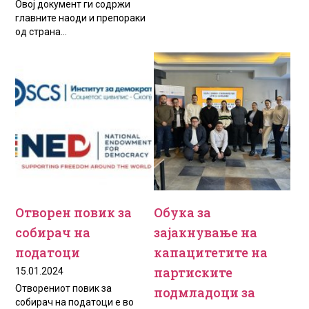
Овој документ ги содржи
главните наоди и препораки
од страна...
Отворен повик за
Обука за
собирач на
зајакнување на
податоци
капацитетите на
партиските
15.01.2024
Отворениот повик за
подмладоци за
собирач на податоци е во