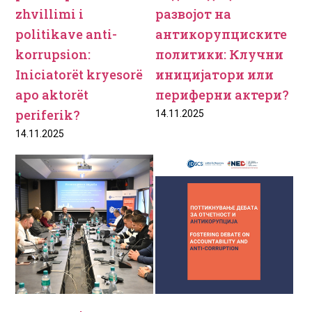
zhvillimi i
развојот на
politikave anti-
антикорупциските
korrupsion:
политики: Клучни
Iniciatorët kryesorë
иницијатори или
apo aktorët
периферни актери?
periferik?
14.11.2025
14.11.2025