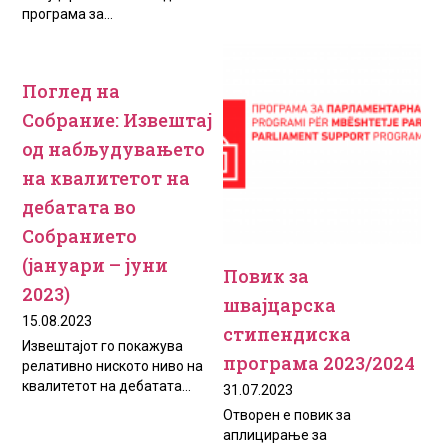
програма за...
Поглед на
Собрание: Извештај
од набљудувањето
на квалитетот на
дебатата во
Собранието
(јануари – јуни
Повик за
2023)
швајцарска
15.08.2023
стипендиска
Извештајот го покажува
програма 2023/2024
релативно ниското ниво на
квалитетот на дебатата...
31.07.2023
Отворен е повик за
аплицирање за