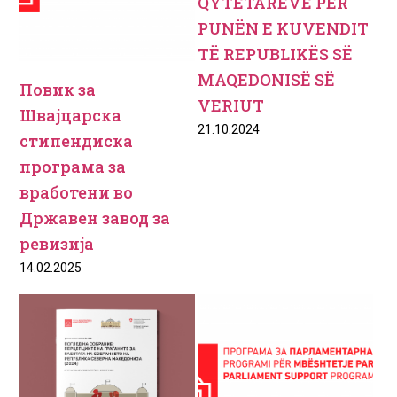
QYTETARËVE PËR
PUNËN E KUVENDIT
TË REPUBLIKËS SË
MAQEDONISË SË
Повик за
VERIUT
Швајцарска
21.10.2024
стипендиска
програма за
вработени во
Државен завод за
ревизија
14.02.2025