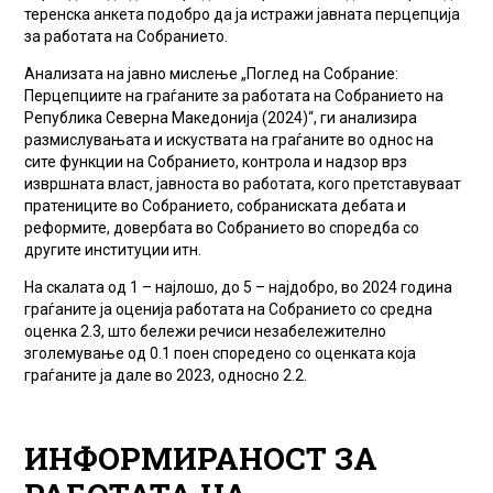
теренска анкета подобро да ја истражи јавната перцепција
за работата на Собранието.
Анализата на јавно мислење „Поглед на Собрание:
Перцепциите на граѓаните за работата на Собранието на
Република Северна Македонија (2024)“, ги анализира
размислувањата и искуствата на граѓаните во однос на
сите функции на Собранието, контрола и надзор врз
извршната власт, јавноста во работата, кого претставуваат
пратениците во Собранието, собраниската дебата и
реформите, довербата во Собранието во споредба со
другите институции итн.
На скалата од 1 – најлошо, до 5 – најдобро, во 2024 година
граѓаните ја оценија работата на Собранието со средна
оценка 2.3, што бележи речиси незабележително
зголемување од 0.1 поен споредено со оценката која
граѓаните ја дале во 2023, односно 2.2.
ИНФОРМИРАНОСТ ЗА