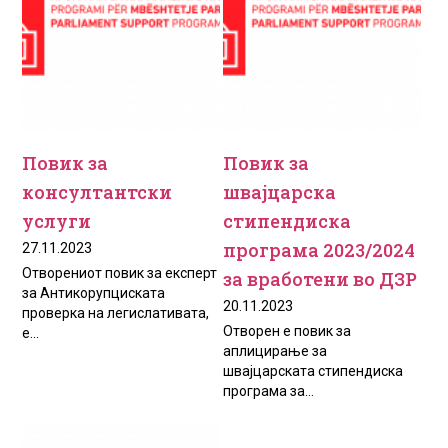
Повик за
Повик за
консултантски
швајцарска
услуги
стипендиска
програма 2023/2024
27.11.2023
Отворениот повик за експерт
за вработени во ДЗР
за Антикорупциската
20.11.2023
проверка на легислативата,
Отворен е повик за
e...
аплицирање за
швајцарската стипендиска
програма за...