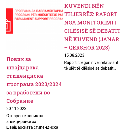
КUVENDI NËN
THJERRËZ: RAPORT
NGA MONITORIMI I
CILËSISË SË DEBATIT
NË KUVEND (JANAR
– QERSHOR 2023)
15.08.2023
Повик за
Raporti tregon nivel relativisht
швајцарска
të ulët të cilësisë së debatit...
стипендиска
програма 2023/2024
за вработени во
Собрание
20.11.2023
Отворен е повик за
аплицирање за
швајцарската стипендиска