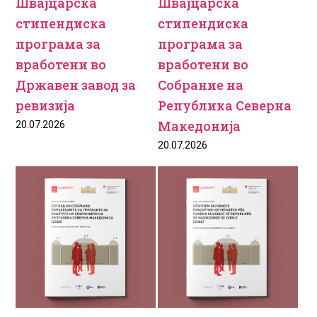
Швајцарска
Швајцарска
стипендиска
стипендиска
програма за
програма за
вработени во
вработени во
Државен завод за
Собрание на
ревизија
Република Северна
Македонија
20.07.2026
20.07.2026