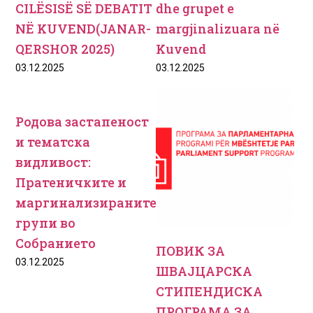
CILËSISË SË DEBATIT
dhe grupet e
NË KUVEND(JANAR-
margjinalizuara nё
QERSHOR 2025)
Kuvend
03.12.2025
03.12.2025
Родова застапеност
и тематска
видливост:
Пратеничките и
маргинализираните
групи во
Собранието
ПОВИК ЗА
03.12.2025
ШВАЈЦАРСКА
СТИПЕНДИСКА
ПРОГРАМА ЗА