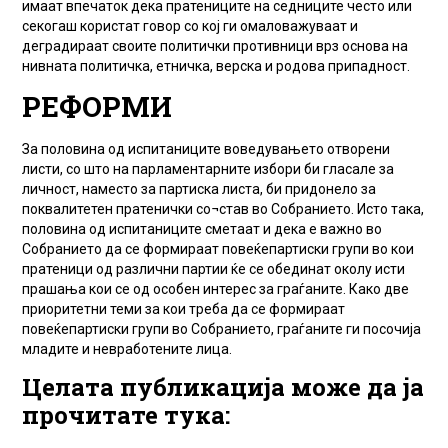
имаат впечаток дека пратениците на седниците често или
секогаш користат говор со кој ги омаловажуваат и
деградираат своите политички противници врз основа на
нивната политичка, етничка, верска и родова припадност.
РЕФОРМИ
За половина од испитаниците воведувањето отворени
листи, со што на парламентарните избори би гласале за
личност, наместо за партиска листа, би придонело за
поквалитетен пратенички со¬став во Собранието. Исто така,
половина од испитаниците сметаат и дека е важно во
Собранието да се формираат повеќепартиски групи во кои
пратеници од различни партии ќе се обединат околу исти
прашања кои се од особен интерес за граѓаните. Како две
приоритетни теми за кои треба да се формираат
повеќепартиски групи во Собранието, граѓаните ги посочија
младите и невработените лица.
Целата публикација може да ја
прочитате тука: