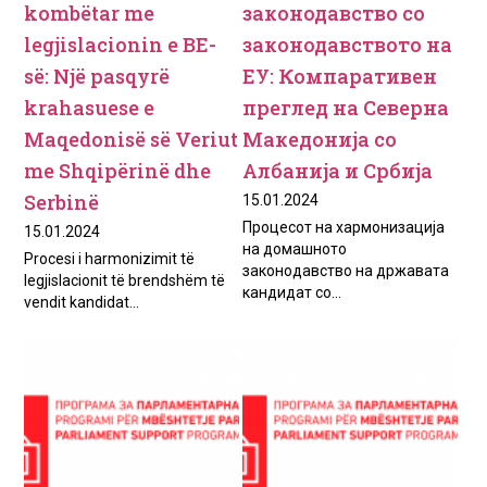
kombёtar me
законодавство со
legjislacionin e BE-
законодавството на
sё: Njё pasqyrё
ЕУ: Компаративен
krahasuese e
преглед на Северна
Maqedonisё sё Veriut
Македонија со
me Shqipёrinё dhe
Албанија и Србија
Serbinё
15.01.2024
Процесот на хармонизација
15.01.2024
на домашното
Procesi i harmonizimit të
законодавство на државата
legjislacionit të brendshëm të
кандидат со...
vendit kandidat...