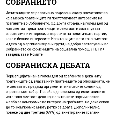
СОБРАНИЕТО
Испитаниците се релативно поделени околу впечатокот во
која мерка пратениците ги претставуваат интересите на
граѓаните во Собранието. Од друга страна, најголем дел од
нив сметаат дека пратениците секогаш ги застапуваат
своите лични интереси, интересите на политичките партии,
како и бизнис-интересите. Испитаниците исто така сметаат
и дека од маргинализирани групи, најдобро застапувани во
Собранието се корисниците на социјална помош, ЛГБТИ+
заедницата и Ромите.
СОБРАНИСКА ДЕБАТА
Перцепцијата на најголем дел од граѓаните е дека ниту
пратениците од власта ниту пратениците од опозицијата, не
ги земаат во предвид аргументите на своите колеги од
спротивниот табор. Повеќе од половина од испитаниците
исто така сметаат дека кај политичките партии постои
желба за компромис во интерес на граѓаните, но дека сепак
до тој компромис многу ретко се доаѓа. Дополнително,
повеќе од две третини (69%) од анкетираните граѓани