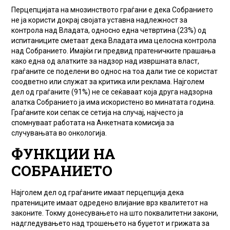
Перцепцијата на мнозинството граѓани е дека Собранието
не ја користи докрај својата уставна надлежност за
контрола над Владата, односно една четвртина (23%) од
испитаниците сметаат дека Владата има целосна контрола
над Собранието. Имајќи ги предвид пратеничките прашања
како една од алатките за надзор над извршната власт,
граѓаните се поделени во однос на тоа дали тие се користат
соодветно или служат за критика или реклама. Најголем
дел од граѓаните (91%) не се сеќаваат која друга надзорна
алатка Собранието ја има искористено во минатата година.
Граѓаните кои сепак се сетија на случај, најчесто ја
спомнуваат работата на Анкетната комисија за
случувањата во онкологија.
ФУНКЦИИ НА
СОБРАНИЕТО
Најголем дел од граѓаните имаат перцепција дека
пратениците имаат одредено влијание врз квалитетот на
законите. Токму донесувањето на што поквалитетни закони,
надгледувањето над трошењето на буџетот и грижата за