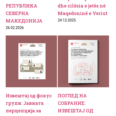
РЕПУБЛИКА
dhe cilësia e jetës në
СЕВЕРНА
Maqedoninë e Veriut
МАКЕДОНИЈА
24.12.2025
26.02.2026
Извештај од фокус
ПОГЛЕД НА
групи: Јавната
СОБРАНИЕ:
перцепција за
ИЗВЕШТАЈ ОД