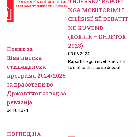
THJERRËZ: RAPORT
NGA MONITORIMI I
CILËSISË SË DEBATIT
NË KUVEND
(KORRIK – DHJETOR
2023)
Повик за
03.06.2024
Швајцарска
Raporti tregon nivel relativisht
стипендиска
të ulët të cilësisë së debatit...
програма 2024/2025
за вработени во
Државниот завод за
ревизија
04.10.2024
ПОГЛЕД НА