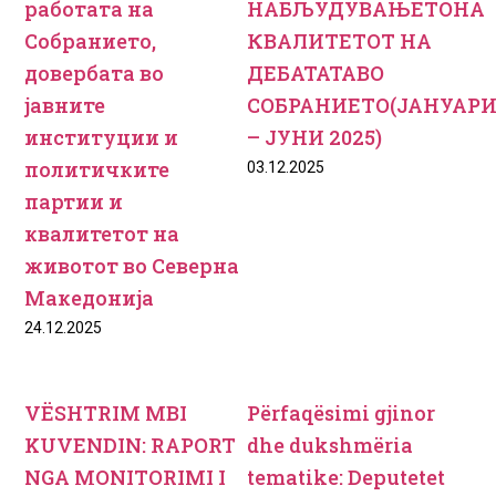
работата на
НАБЉУДУВАЊЕТОНА
Собранието,
КВАЛИТЕТОТ НА
довербата во
ДЕБАТАТАВО
јавните
СОБРАНИЕТО(ЈАНУАР
институции и
– ЈУНИ 2025)
политичките
03.12.2025
партии и
квалитетот на
животот во Северна
Македонија
24.12.2025
VËSHTRIM MBI
Pёrfaqёsimi gjinor
KUVENDIN: RAPORT
dhe dukshmёria
NGA MONITORIMI I
tematike: Deputetet