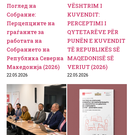
Поглед на
VËSHTRIM I
Собрание:
KUVENDIT:
Перцепциите на
PERCEPTIMI I
граѓаните за
QYTETARËVE PËR
работата на
PUNËN E KUVENDIT
Собранието на
TË REPUBLIKËS SË
Република Северна
MAQEDONISË SË
Македонија (2026)
VERIUT (2026)
22.05.2026
22.05.2026