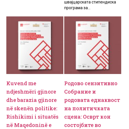
швајцарската стипендиска
програма за...
Kuvend me
Родово сензитивно
ndjeshmëri gjinore
Собрание и
dhe barazia gjinore
родовата еднаквост
në skenën politike:
на политичката
Rishikimi i situatës
сцена: Осврт кон
në Maqedoninë e
состојбите во