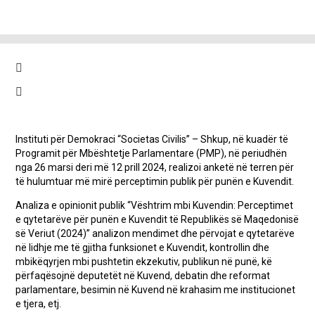
Instituti për Demokraci “Societas Civilis” – Shkup, në kuadër të
Programit për Mbështetje Parlamentare (PMP), në periudhën
nga 26 marsi deri më 12 prill 2024, realizoi anketë në terren për
të hulumtuar më mirë perceptimin publik për punën e Kuvendit.
Analiza e opinionit publik “Vështrim mbi Kuvendin: Perceptimet
e qytetarëve për punën e Kuvendit të Republikës së Maqedonisë
së Veriut (2024)” analizon mendimet dhe përvojat e qytetarëve
në lidhje me të gjitha funksionet e Kuvendit, kontrollin dhe
mbikëqyrjen mbi pushtetin ekzekutiv, publikun në punë, kë
përfaqësojnë deputetët në Kuvend, debatin dhe reformat
parlamentare, besimin në Kuvend në krahasim me institucionet
e tjera, etj.