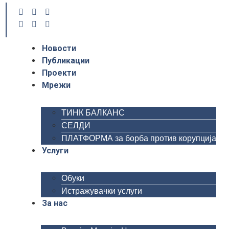
Новости
Публикации
Проекти
Мрежи
ТИНК БАЛКАНС
СЕЛДИ
ПЛАТФОРМА за борба против корупција
Услуги
Обуки
Истражувачки услуги
За нас