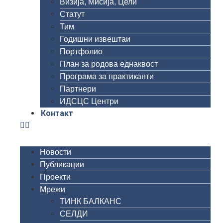
Визија, Мисија, Цели
Статут
Тим
Годишни извештаи
Портфолио
План за родова еднаквост
Програма за практиканти
Партнери
ИДСЦС Центри
Контакт
Новости
Публикации
Проекти
Мрежи
ТИНК БАЛКАНС
СЕЛДИ