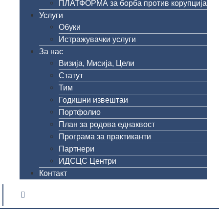
ПЛАТФОРМА за борба против корупција
Услуги
Обуки
Истражувачки услуги
За нас
Визија, Мисија, Цели
Статут
Тим
Годишни извештаи
Портфолио
План за родова еднаквост
Програма за практиканти
Партнери
ИДСЦС Центри
Контакт