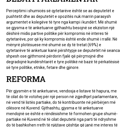
Perceptimi i shumicës së qytetarëve është se as deputetët e
pushtetit dhe as deputetët e opozitës nuk marrin parasysh
argumentet e kolegëve të tyre nga kampi i kundërt. Më shumë
se gjysma e të anketuarve gjithashtu besojnë se ekziston një
dëshirë midis partive politike për kompromis në interes të
qytetarëve, por që ky kompromis është ende shumë i rrallë. Në
mënyrë plotësuese më shumë se dy të tretat (69%) e
qytetarëve të anketuar kanë përshtypje se deputetët në seanca
shpesh ose gjithmonë përdorin fjalë që përçmojnë dhe
degradojnë kundërshtarët e tyre politikë në bazë të përkatësisë
së tyre politike, etnike, fetare dhe gjinore.
REFORMA
Për gjysmën e të anketuarve, vendosja e listave të hapura, me
të cilat do të votohej për një person në zgjedhjet parlamentare,
në vend të listës partiake, do të kontribuonte në përbërjen më
cilësore në Kuvend. Gjithashtu, gjysma e të anketuarve
mendojnë se është e rëndësishme të formohen grupe shumë-
partiake në Kuvend në të cilat deputetë nga parti të ndryshme
do të bashkohen rreth të njëjtave çështje që janë me interes të