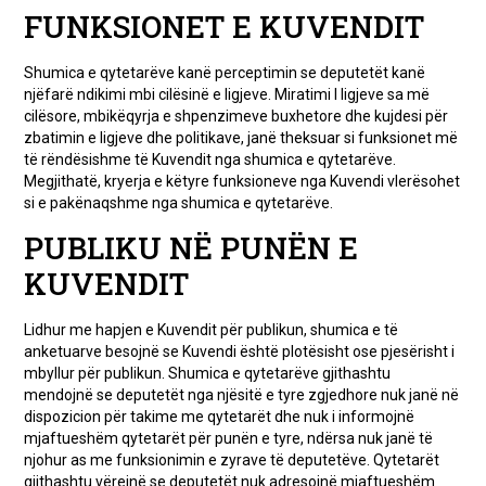
FUNKSIONET E KUVENDIT
Shumica e qytetarëve kanë perceptimin se deputetët kanë
njëfarë ndikimi mbi cilësinë e ligjeve. Miratimi I ligjeve sa më
cilësore, mbikëqyrja e shpenzimeve buxhetore dhe kujdesi për
zbatimin e ligjeve dhe politikave, janë theksuar si funksionet më
të rëndësishme të Kuvendit nga shumica e qytetarëve.
Megjithatë, kryerja e këtyre funksioneve nga Kuvendi vlerësohet
si e pakënaqshme nga shumica e qytetarëve.
PUBLIKU NË PUNËN E
KUVENDIT
Lidhur me hapjen e Kuvendit për publikun, shumica e të
anketuarve besojnë se Kuvendi është plotësisht ose pjesërisht i
mbyllur për publikun. Shumica e qytetarëve gjithashtu
mendojnë se deputetët nga njësitë e tyre zgjedhore nuk janë në
dispozicion për takime me qytetarët dhe nuk i informojnë
mjaftueshëm qytetarët për punën e tyre, ndërsa nuk janë të
njohur as me funksionimin e zyrave të deputetëve. Qytetarët
gjithashtu vërejnë se deputetët nuk adresojnë mjaftueshëm