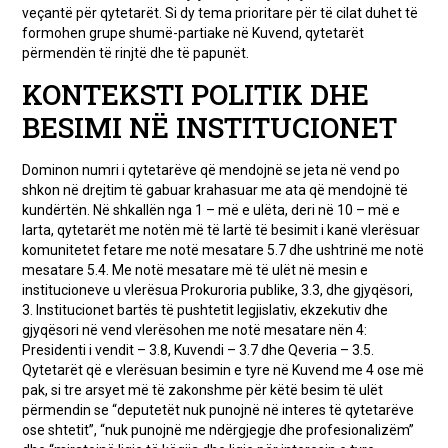
veçantë për qytetarët. Si dy tema prioritare për të cilat duhet të
formohen grupe shumë-partiake në Kuvend, qytetarët
përmendën të rinjtë dhe të papunët.
KONTEKSTI POLITIK DHE
BESIMI NË INSTITUCIONET
Dominon numri i qytetarëve që mendojnë se jeta në vend po
shkon në drejtim të gabuar krahasuar me ata që mendojnë të
kundërtën. Në shkallën nga 1 – më e ulëta, deri në 10 – më e
larta, qytetarët me notën më të lartë të besimit i kanë vlerësuar
komunitetet fetare me notë mesatare 5.7 dhe ushtrinë me notë
mesatare 5.4. Me notë mesatare më të ulët në mesin e
institucioneve u vlerësua Prokuroria publike, 3.3, dhe gjyqësori,
3. Institucionet bartës të pushtetit legjislativ, ekzekutiv dhe
gjyqësori në vend vlerësohen me notë mesatare nën 4:
Presidenti i vendit – 3.8, Kuvendi – 3.7 dhe Qeveria – 3.5.
Qytetarët që e vlerësuan besimin e tyre në Kuvend me 4 ose më
pak, si tre arsyet më të zakonshme për këtë besim të ulët
përmendin se “deputetët nuk punojnë në interes të qytetarëve
ose shtetit”, “nuk punojnë me ndërgjegje dhe profesionalizëm”