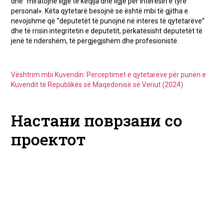
dhe “miratojnë ligje të këqija dhe ligje për interesin e tyre
personal». Këta qytetarë besojnë se është mbi të gjitha e
nevojshme që “deputetët të punojnë në interes të qytetarëve”
dhe të rrisin integritetin e deputetit, përkatësisht deputetët të
jenë të ndershëm, të përgjegjshëm dhe profesionistë.
Vështrim mbi Kuvendin: Perceptimet e qytetarëve për punën e
Kuvendit të Republikës së Maqedonisë së Veriut (2024)
Настани поврзани со
проектот
Повик за
Повик за
Швајцарска
Швајцарска