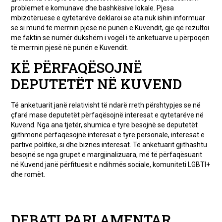
problemet e komunave dhe bashkësive lokale. Pjesa
mbizotëruese e qytetarëve deklaroi se ata nuk ishin informuar
se si mund të merrnin pjesë në punën e Kuvendit, gjë që rezultoi
me faktin se numër dukshëm i vogël i të anketuarve u përpoqën
të merrnin pjesë në punën e Kuvendit.
KË PËRFAQËSOJNË
DEPUTETËT NË KUVEND
Të anketuarit janë relativisht të ndarë rreth përshtypjes se në
çfarë mase deputetët përfaqësojnë interesat e qytetarëve në
Kuvend. Nga ana tjetër, shumica e tyre besojnë se deputetët
gjithmonë përfaqësojnë interesat e tyre personale, interesat e
partive politike, si dhe biznes interesat. Të anketuarit gjithashtu
besojnë se nga grupet e margjinalizuara, më të përfaqësuarit
në Kuvend janë përfituesit e ndihmës sociale, komuniteti LGBTI+
dhe romët.
DEBATI PARLAMENTAR