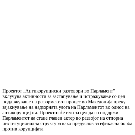
Проектот „Антикорупциски разговори во Парламент”
вклучува активности за застапување и истражување со цел
поддржување на реформскиот процес во Македонија преку
зајакнување на надзорната улога на Парламентот во однос на
антикорупцијата. Проектот ќе има за цел да го поддржи
Парламентот да стане главен актер во развојот на отпорна
институционална структура како предуслов за ефикасна борба
против корупцијата.