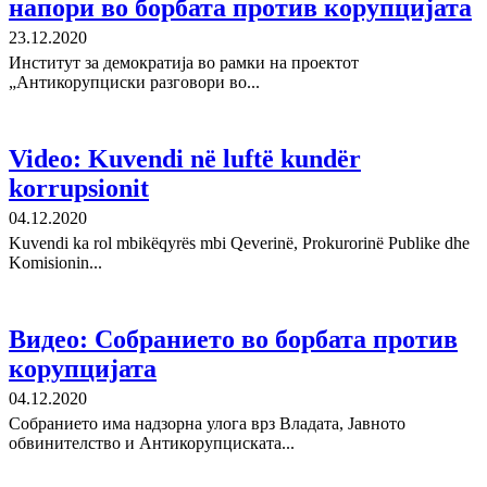
напори во борбата против корупцијата
23.12.2020
Институт за демократија во рамки на проектот
„Антикорупциски разговори во...
Video: Kuvendi në luftë kundër
korrupsionit
04.12.2020
Kuvendi ka rol mbikëqyrës mbi Qeverinë, Prokurorinë Publike dhe
Komisionin...
Видео: Собранието во борбата против
корупцијатa
04.12.2020
Собранието има надзорна улога врз Владата, Јавното
обвинителство и Антикорупциската...