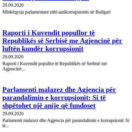
29.09.2020
Mbikëqyrja parlamentare mbi antikorrupsionin në Bullgari
Raporti i Kuvendit popullor të
Republikës së Serbisë me Agjencinë për
luftën kundër korrupsionit
29.09.2020
Raporti i Kuvendit popullor të Republikës së Serbisë me
Agjencinë...
Parlamenti malazez dhe Agjencia për
parandalimin e korrupsionit: Si të
shpëtohet një anije që fundoset
29.09.2020
Parlamenti malazez dhe Agjencia për parandalimin e korrupsionit: Si
të...