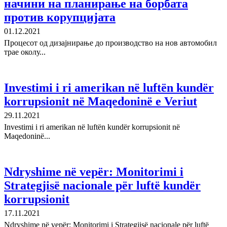
начини на планирање на борбата
против корупцијата
01.12.2021
Процесот од дизајнирање до производство на нов автомобил
трае околу...
Investimi i ri amerikan në luftën kundër
korrupsionit në Maqedoninë e Veriut
29.11.2021
Investimi i ri amerikan në luftën kundër korrupsionit në
Maqedoninë...
Ndryshime në vepër: Monitorimi i
Strategjisë nacionale për luftë kundër
korrupsionit
17.11.2021
Ndryshime në vepër: Monitorimi i Strategjisë nacionale për luftë