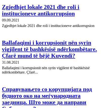
Zgjedhjet lokale 2021 dhe roli i
institucioneve antikorrupsion
09.09.2021
Zgjedhjet lokale 2021 dhe roli i institucioneve antikorrupsion
Ballafaqimi i korrupsionit nën syrin
vigjilent të bashkësisë ndërkombëtare.
Çfarë mund të bëjë Kuvendi?
31.08.2021
Ballafaqimi i korrupsionit nën syrin vigjilent të bashkësisë
ndërkombëtare. Çfarë...
Справувањето со корупцијата под
будното око на меѓународната
заедница. Што може да направи