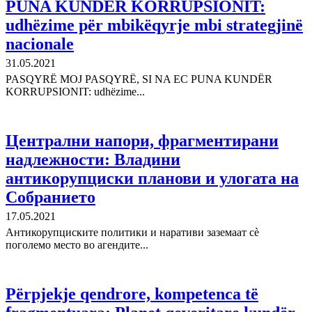
PUNA KUNDЁR KORRUPSIONIT:
udhёzime pёr mbikёqyrje mbi strategjinё
nacionale
31.05.2021
PASQYRЁ MOJ PASQYRЁ, SI NA EC PUNA KUNDЁR
KORRUPSIONIT: udhёzime...
Централни напори, фрагментирани
надлежности: Владини
aнтикорупциски планови и улогата на
Собранието
17.05.2021
Антикорупциските политики и наративи заземаат сè
поголемо место во агендите...
Pёrpjekje qendrore, kompetenca tё