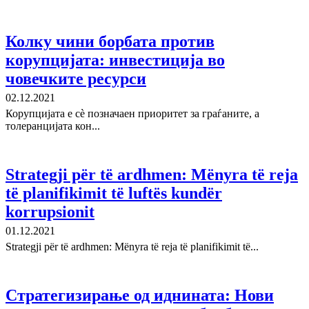
Колку чини борбата против
корупцијата: инвестиција во
човечките ресурси
02.12.2021
Корупцијата е сè позначаен приоритет за граѓаните, а
толеранцијата кон...
Strategji për të ardhmen: Mënyra të reja
të planifikimit të luftës kundër
korrupsionit
01.12.2021
Strategji për të ardhmen: Mënyra të reja të planifikimit të...
Стратегизирање од иднината: Нови