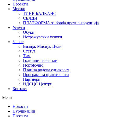
Проекти
Мрежи
ТИНК БАЛКАНС
СЕЛДИ
ПЛАТФОРМА за борба против корупција
Услуги
Обуки
Истражувачки услуги
За нас
Визија, Мисија, Цели
Статут
Тим
Годишни извештаи
Портфолио
План за родова еднаквост
Програма за практиканти
Партнери
ИДСЦС Центри
Контакт
Menu
Новости
Публикации
Проекти