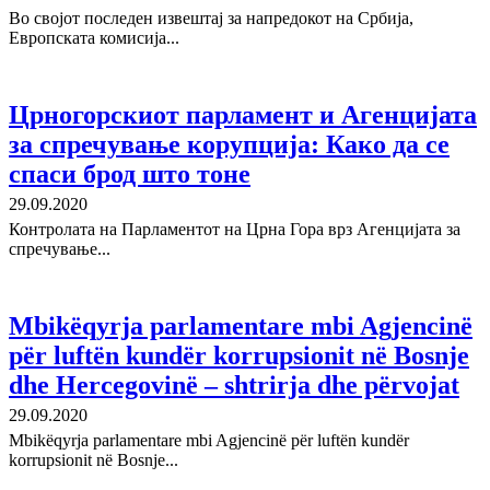
Во својот последен извештај за напредокот на Србија,
Европската комисија...
Црногорскиот парламент и Агенцијата
за спречување корупција: Како да се
спаси брод што тоне
29.09.2020
Контролата на Парламентот на Црна Гора врз Агенцијата за
спречување...
Mbikëqyrja parlamentare mbi Agjencinë
për luftën kundër korrupsionit në Bosnje
dhe Hercegovinë – shtrirja dhe përvojat
29.09.2020
Mbikëqyrja parlamentare mbi Agjencinë për luftën kundër
korrupsionit në Bosnje...