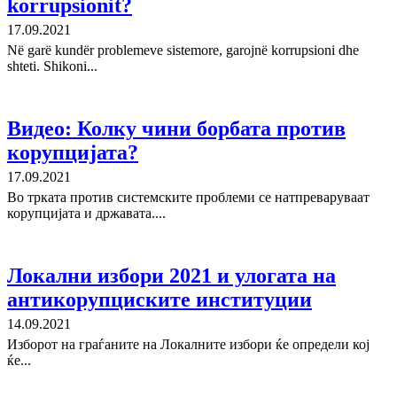
korrupsionit?
17.09.2021
Në garë kundër problemeve sistemore, garojnë korrupsioni dhe
shteti. Shikoni...
Видео: Колку чини борбата против
корупцијата?
17.09.2021
Во трката против системските проблеми се натпреваруваат
корупцијата и државата....
Локални избори 2021 и улогата на
антикорупциските институции
14.09.2021
Изборот на граѓаните на Локалните избори ќе определи кој
ќе...