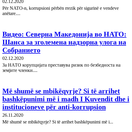
02.12.2020
Për NATO-n, korrupsioni përbën rrezik për sigurinë e vendeve
anëtare....
Видео: Северна Македонија во НАТО:
Шанса за зголемена надзорна улога на
Собранието
02.12.2020
За НАТО корупцијата преставува ризик по безбедноста на
земјите членки....
Më shumë se mbikëqyrje? Si të arrihet
bashkëpunimi më i madh I Kuvendit dhe i
institucioneve për anti-korrupsion
26.11.2020
Më shumë se mbikëqyrje? Si të arrihet bashkëpunimi më i...