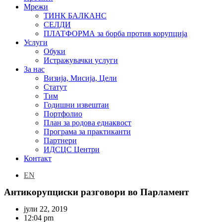
Мрежи
ТИНК БАЛКАНС
СЕЛДИ
ПЛАТФОРМА за борба против корупција
Услуги
Обуки
Истражувачки услуги
За нас
Визија, Мисија, Цели
Статут
Тим
Годишни извештаи
Портфолио
План за родова еднаквост
Програма за практиканти
Партнери
ИДСЦС Центри
Контакт
EN
Антикорупциски разговори во Парламент
јули 22, 2019
12:04 pm