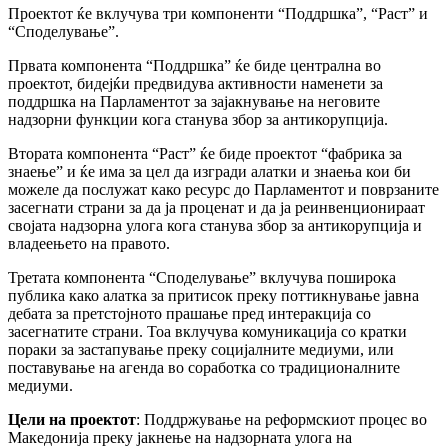
Проектот ќе вклучува три компоненти “Поддршка”, “Раст” и
“Споделување”.
Првата компонента “Поддршка” ќе биде централна во
проектот, бидејќи предвидува активности наменети за
поддршка на Парламентот за зајакнување на неговите
надзорни функции кога станува збор за антикорупција.
Втората компонента “Раст” ќе биде проектот “фабрика за
знаење” и ќе има за цел да изгради алатки и знаења кои би
можеле да послужат како ресурс до Парламентот и поврзаните
засегнати страни за да ја проценат и да ја реинвенционираат
својата надзорна улога кога станува збор за антикорупција и
владеењето на правото.
Третата компонента “Споделување” вклучува поширока
публика како алатка за притисок преку поттикнување јавна
дебата за претстојното прашање пред интеракција со
засегнатите страни. Тоа вклучува комуникација со кратки
пораки за застапување преку социјалните медиуми, или
поставување на агенда во соработка со традиционалните
медиуми.
Цели на проектот
: Поддржување на реформскиот процес во
Македонија преку јакнење на надзорната улога на