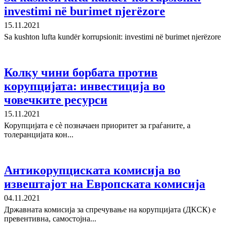
investimi në burimet njerëzore
15.11.2021
Sa kushton lufta kundër korrupsionit: investimi në burimet njerëzore
Колку чини борбата против
корупцијата: инвестиција во
човечките ресурси
15.11.2021
Корупцијата е сè позначаен приоритет за граѓаните, а
толеранцијата кон...
Антикорупциската комисија во
извештајот на Европската комисија
04.11.2021
Државната комисија за спречување на корупцијата (ДКСК) e
превентивна, самостојна...