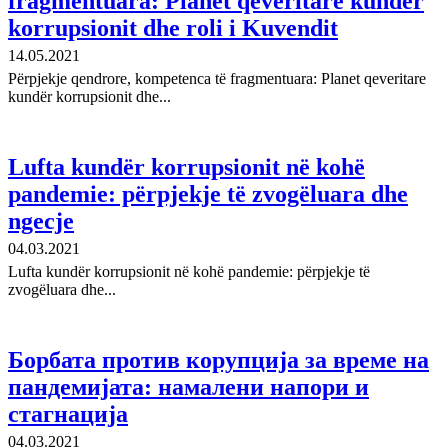
fragmentuara: Planet qeveritare kundёr
korrupsionit dhe roli i Kuvendit
14.05.2021
Pёrpjekje qendrore, kompetenca tё fragmentuara: Planet qeveritare
kundёr korrupsionit dhe...
Lufta kundër korrupsionit në kohë
pandemie: përpjekje të zvogëluara dhe
ngecje
04.03.2021
Lufta kundër korrupsionit në kohë pandemie: përpjekje të
zvogëluara dhe...
Борбата против корупција за време на
пандемијата: намалени напори и
стагнација
04.03.2021