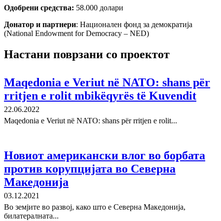
Одобрени средства:
58.000 долари
Донатор и партнери
: Национален фонд за демократија
(National Endowment for Democracy – NED)
Настани поврзани со проектот
Maqedonia e Veriut në NATO: shans për
rritjen e rolit mbikëqyrës të Kuvendit
22.06.2022
Maqedonia e Veriut në NATO: shans për rritjen e rolit...
Новиот американски влог во борбата
против корупцијата во Северна
Македонија
03.12.2021
Во земјите во развој, како што е Северна Македонија,
билатералната...