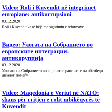
Video: Roli i Kuvendit në integrimet
europiane: antikorrupsioni
03.12.2020
Roli i Kuvendit ka të bëjë me sigurimin e reformave...
Видео: Улогата на Собранието во
европските интеграции:
антикорупција
03.12.2020
Улогата на Собранието во евроинтеграциите е да обезбеди
дијалог помеѓу...
Video: Maqedonia e Veriut në NATO:
shans për rritjen e rolit mbikëqyrës të
Kuvendit