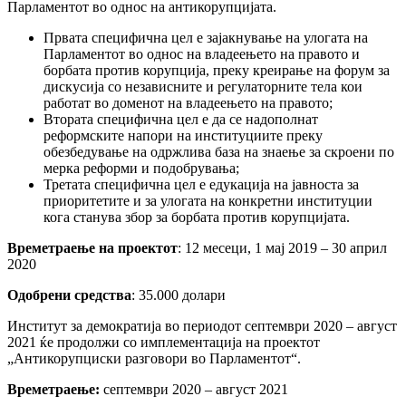
Парламентот во однос на антикорупцијата.
Првата специфична цел е зајакнување на улогата на
Парламентот во однос на владеењето на правото и
борбата против корупција, преку креирање на форум за
дискусија со независните и регулаторните тела кои
работат во доменот на владеењето на правото;
Втората специфична цел е да се надополнат
реформските напори на институциите преку
обезбедување на одржлива база на знаење за скроени по
мерка реформи и подобрувања;
Третата специфична цел е едукација на јавноста за
приоритетите и за улогата на конкретни институции
кога станува збор за борбата против корупцијата.
Времетраење на проектот
: 12 месеци, 1 мај 2019 – 30 април
2020
Одобрени средства
: 35.000 долари
Институт за демократија во периодот септември 2020 – август
2021 ќе продолжи со имплементација на проектот
„Антикорупциски разговори во Парламентот“.
Времетраење:
септември 2020 – август 2021