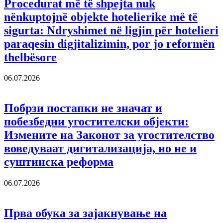
Procedurat më të shpejta nuk
nënkuptojnë objekte hotelierike më të
sigurta: Ndryshimet në ligjin për hotelieri
paraqesin digjitalizimin, por jo reformën
thelbësore
06.07.2026
Побрзи постапки не значат и
побезбедни угостителски објекти:
Измените на Законот за угостителство
воведуваат дигитализација, но не и
суштинска реформа
06.07.2026
Прва обука за зајакнување на