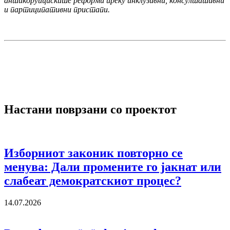
антикорупциските реформи преку инклузивни, консултативни
и партиципативни пристапи.
Настани поврзани со проектот
Изборниот законик повторно се
менува: Дали промените го јакнат или
слабеат демократскиот процес?
14.07.2026