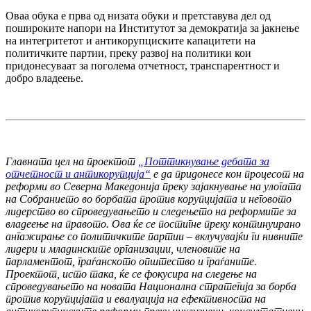
Оваа обука е прва од низата обуки и претставува дел од
пошироките напори на Институтот за демократија за јакнење
на интегритетот и антикорупциските капацитети на
политичките партии, преку развој на политики кои
придонесуваат за поголема отчетност, транспарентност и
добро владеење.
Главната цел на проектот
„Поттикнување дебата за
отчетност и антикорупција“
е да придонесе кон процесот на
реформи во Северна Македонија преку зајакнување на улогата
на Собранието во борбата против корупцијата и неговото
лидерство во спроведувањето и следењето на реформите за
владеење на правото. Ова ќе се постигне преку континуирано
ангажирање со политичките партии – вклучувајќи ги нивните
лидери и младинските организации, членовите на
парламентот, граѓанското општество и граѓаните.
Проектот, исто така, ќе се фокусира на следење на
спроведувањето на новата Национална стратегија за борба
против корупцијата и евалуација на ефективноста на