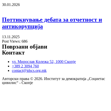
30.01.2026
Поттикнување дебата за отчетност и
антикорупција
13.11.2025
Post Views:
686
Поврзани објави
Контакт
ул. Мирослав Крлежа 52, 1000 Скопје
+389 2 3094 760
contact@idscs.org.mk
Авторски права © 2026. Институт за демократија „Социетас
цивилис“ - Скопје