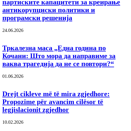
партиските капацитети за креирање
антикорупциски политики и
програмски решенија
24.06.2026
Тркалезна маса „Една година по
Кочани: Што мора да направиме за
ваква трагедија да не се повтори?“
01.06.2026
Drejt cikleve më të mira zgjedhore:
Propozime për avancim cilësor të
legjislacionit zgjedhor
10.02.2026