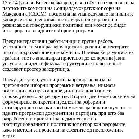
13 и 14 јуни во Велес одржа дводневна обука со членовите на
партиските комисии на Социјалдемократскиот сојуз на
Македонија (СДСМ), посветена на унапредување на нивните
капацитети за препознавање на корупциски ризици и
развивање антикорупциски политики кои можат да бидат
интегрирани во идните изборни програми.
Преку интерактивни работилници и групна работа,
учесниците ги мапираа корупциските ризици во секторите
што ги покриваат нивните комисии. Преземајќи ја улогата на
граѓани, тие го анализираа пристапот до конкретни јавни
услуги и ги идентификуваа структурните слабости што
создаваат простор за корупција.
Преку дискусија, учесниците направија анализа на
претходните изборни програмски ветувања, нивната
реализација во пракса и предизвиците поврзани со
спроведувањето на реформите. Вториот ден беше посветен на
формулирање конкретни предлози за реформи и
антикорупциски мерки кои би можеле да бидат вклучени во
идните програмски документи на партијата, при што беа
разработени и пристапи за надминување на
институционалниот и политичкиот отпор кон реформите,
како и методи за проценка на ефектите од предложените
мерки.