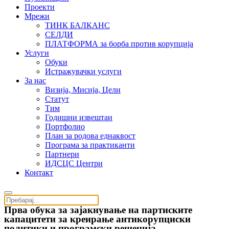
Проекти
Мрежи
ТИНК БАЛКАНС
СЕЛДИ
ПЛАТФОРМА за борба против корупција
Услуги
Обуки
Истражувачки услуги
За нас
Визија, Мисија, Цели
Статут
Тим
Годишни извештаи
Портфолио
План за родова еднаквост
Програма за практиканти
Партнери
ИДСЦС Центри
Контакт
Прва обука за зајакнување на партиските
капацитети за креирање антикорупциски
политики и програмски решенија