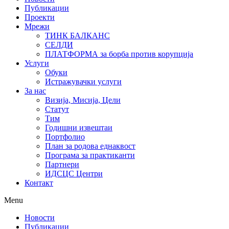
Публикации
Проекти
Мрежи
ТИНК БАЛКАНС
СЕЛДИ
ПЛАТФОРМА за борба против корупција
Услуги
Обуки
Истражувачки услуги
За нас
Визија, Мисија, Цели
Статут
Тим
Годишни извештаи
Портфолио
План за родова еднаквост
Програма за практиканти
Партнери
ИДСЦС Центри
Контакт
Menu
Новости
Публикации