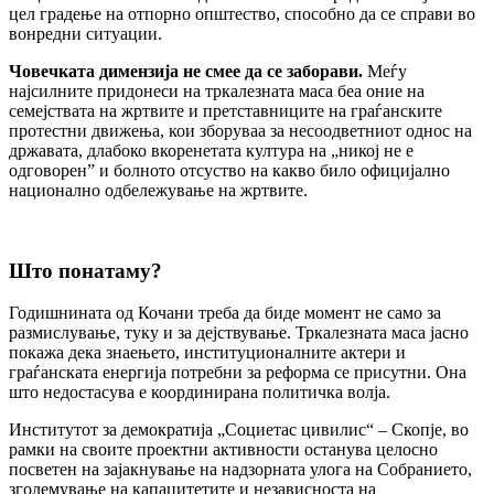
цел градење на отпорно општество, способно да се справи во
вонредни ситуации.
Човечката димензија не смее да се заборави.
Меѓу
најсилните придонеси на тркалезната маса беа оние на
семејствата на жртвите и претставниците на граѓанските
протестни движења, кои зборуваа за несоодветниот однос на
државата, длабоко вкоренетата култура на „никој не е
одговорен” и болното отсуство на какво било официјално
национално одбележување на жртвите.
Што понатаму?
Годишнината од Кочани треба да биде момент не само за
размислување, туку и за дејствување. Тркалезната маса јасно
покажа дека знаењето, институционалните актери и
граѓанската енергија потребни за реформа се присутни. Она
што недостасува е координирана политичка волја.
Институтот за демократија „Социетас цивилис“ – Скопје, во
рамки на своите проектни активности останува целосно
посветен на зајакнување на надзорната улога на Собранието,
зголемување на капацитетите и независноста на