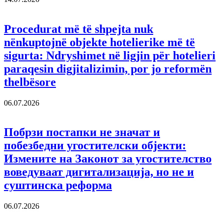
Procedurat më të shpejta nuk
nënkuptojnë objekte hotelierike më të
sigurta: Ndryshimet në ligjin për hotelieri
paraqesin digjitalizimin, por jo reformën
thelbësore
06.07.2026
Побрзи постапки не значат и
побезбедни угостителски објекти:
Измените на Законот за угостителство
воведуваат дигитализација, но не и
суштинска реформа
06.07.2026