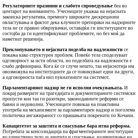
Регулаторните празнини и слабото спроведување
беа во
центарот на вниманието. Учесниците укажаа на нејасната
законска регулатива, премногу широките дискрециони
овластувања и фактот дека клучните препораки на надзорните
тела не се правно обврзувачки, оставајќи ги институциите во
состојба да ги идентификуваат проблемите, но без моќ да
наметнат решенија.
Преклопувањето и нејасната поделба на надлежности
се
покажа како структурен проблем. Повеќе тела споделуваат
одговорност за исти области, но поделбата на надлежности е
слабо дефинирана. Кога ќе се случи нешто, таа нејаснотија им
овозможува на институциите да се повикуваат едни на други,
а одговорноста паѓа низ пукнатините на системот.
Парламентарниот надзор не ги исполни очекувањата.
И
покрај размерите на трагедијата и документираните системски
пропусти кои таа ги разоткри, законодавните реформи се
бавни и недоволни. Учесниците повикаа на поактивна
употреба на механизмите за парламентарен надзор и поголема
политичка ангажираност со прашањата покренати по Кочани.
Капацитетот за заштита и спасување бара итна реформа.
Потребата за консолидација на фрагментираните институции
во единствено тело за заштита и спасување, надминување на