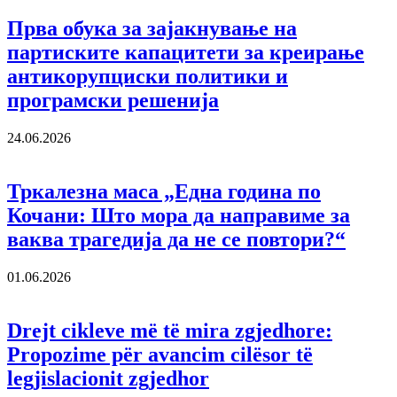
Прва обука за зајакнување на
партиските капацитети за креирање
антикорупциски политики и
програмски решенија
24.06.2026
Тркалезна маса „Една година по
Кочани: Што мора да направиме за
ваква трагедија да не се повтори?“
01.06.2026
Drejt cikleve më të mira zgjedhore:
Propozime për avancim cilësor të
legjislacionit zgjedhor