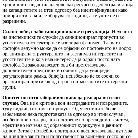
хроничниот недостиг на човечки ресурси и децентрализација
на капацитетите за итен одговор беа идентификувани како
приоритети за кои се зборува со години, а сè уште не се
разрешени.
Силно лоби, слабо санкционирање и регулација.
Неуспехот
на инспекциските служби да санкционираат пропусти во
угостителскиот сектор не е изолиран феномен. Таквата
состојба делумно може да се објасни со постоењето на добро
организирана структура што ги застапува интересите на
угостителите и која има интерес да ја одржи постојната
состојба. За законодавецот, ова би претставувало
дополнителен предизвик во обидот да ја унапреди
регулаторната рамка, бидејќи неизбежно ќе се соочи со
организиран притисок од страна на засегнатите интересни
групи.
Општество што заборавило како да реагира во итни
случаи.
Ова не е критика кон настраданите и повредените,
туку видлив системски пропуст. Од учесниците беше
забележано дека подготовката за одговор во итни случаи,
особено при пожари, што постоеше во претходниот систем,
ефективно исчезна од образовниот курикулум и јавниот
живот. Затоа е потребно повторното воспоставување култура
на цивилна заштита и подготвеност за вонредни состојби со