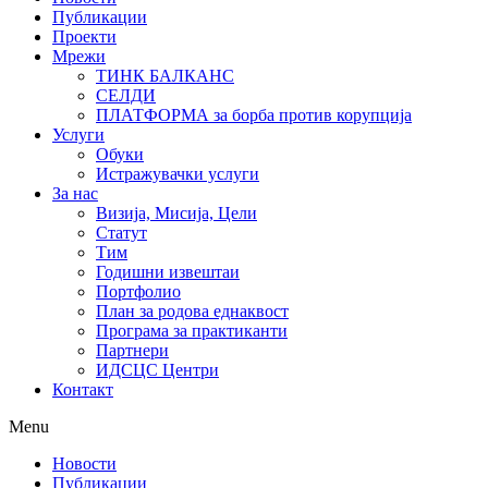
Публикации
Проекти
Мрежи
ТИНК БАЛКАНС
СЕЛДИ
ПЛАТФОРМА за борба против корупција
Услуги
Обуки
Истражувачки услуги
За нас
Визија, Мисија, Цели
Статут
Тим
Годишни извештаи
Портфолио
План за родова еднаквост
Програма за практиканти
Партнери
ИДСЦС Центри
Контакт
Menu
Новости
Публикации