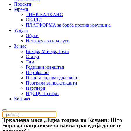
Проекти
Мрежи
ТИНК БАЛКАНС
СЕЛДИ
ПЛАТФОРМА за борба против корупција
Услуги
Обуки
Истражувачки услуги
За нас
Визија, Мисија, Цели
Статут
Тим
Годишни извештаи
Портфолио
План за родова еднаквост
Програма за практиканти
Партнери
ИДСЦС Центри
Контакт
Тркалезна маса „Една година по Кочани: Што
мора да направиме за ваква трагедија да не се
повтори?“