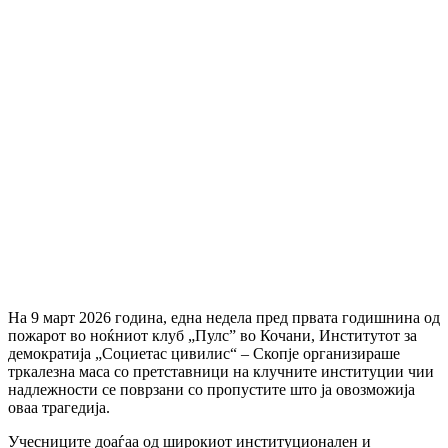
На 9 март 2026 година, една недела пред првата годишнина од
пожарот во ноќниот клуб „Пулс” во Кочани, Институтот за
демократија „Социетас цивилис“ – Скопје организираше
тркалезна маса со претставници на клучните институции чии
надлежности се поврзани со пропустите што ја овозможија
оваа трагедија.
Учесниците доаѓаа од широкиот институционален и