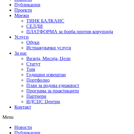
Публикации
Проекти
Мрежи
ТИНК БАЛКАНС
СЕЛДИ
ПЛАТФОРМА за борба против корупција
Услуги
Обуки
Истражувачки услуги
За нас
Визија, Мисија, Цели
Статут
Тим
Годишни извештаи
Портфолио
План за родова еднаквост
Програма за практиканти
Партнери
ИДСЦС Центри
Контакт
Menu
Новости
Публикации