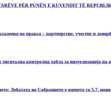
TARËVE PËR PUNËN E KUVENDIT TË REPUBLIKË
владеење во пракса – партнерство, учество и довер
а дигитална контролна табла за визуелизација на 
о: Дебатата во Собранието е оценета со 5,7, нови