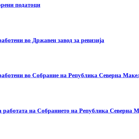
ворени податоци
аботени во Државен завод за ревизија
работени во Собрание на Република Северна Маке
а работата на Собранието на Република Северна М