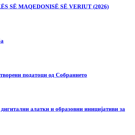
S SË MAQEDONISË SË VERIUT (2026)
ба
отворени податоци од Собранието
 дигитални алатки и образовни иницијативи за