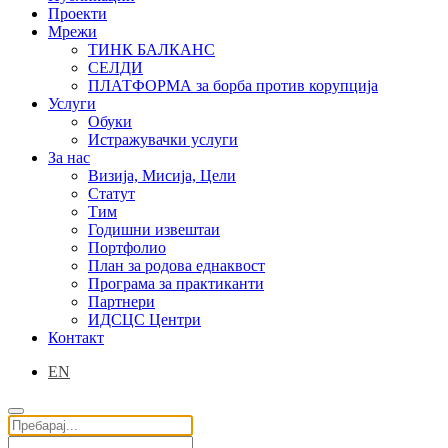
Проекти
Мрежи
ТИНК БАЛКАНС
СЕЛДИ
ПЛАТФОРМА за борба против корупција
Услуги
Обуки
Истражувачки услуги
За нас
Визија, Мисија, Цели
Статут
Тим
Годишни извештаи
Портфолио
План за родова еднаквост
Програма за практиканти
Партнери
ИДСЦС Центри
Контакт
EN