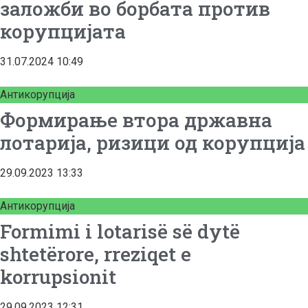
заложби во борбата против
корупцијата
31.07.2024
10:49
Антикорупција
Формирање втора државна
лотарија, ризици од корупција
29.09.2023
13:33
Антикорупција
Formimi i lotarisë së dytë
shtetërore, rreziqet e
korrupsionit
29.09.2023
12:31