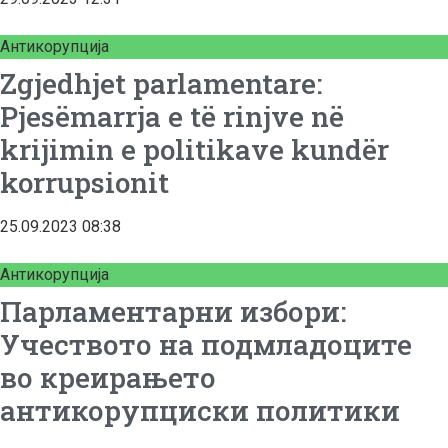
Антикорупција
Zgjedhjet parlamentare:
Pjesëmarrja e të rinjve në
krijimin e politikave kundër
korrupsionit
25.09.2023
08:38
Антикорупција
Парламентарни избори:
Учеството на подмладоците
во креирањето
антикорупциски политики