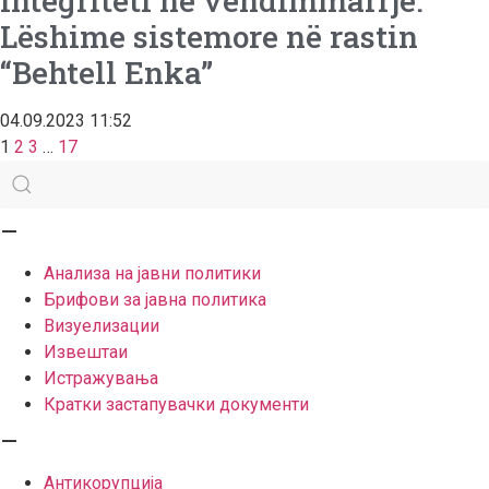
Integriteti në vendimmarrje:
Lëshime sistemore në rastin
“Behtell Enka”
04.09.2023
11:52
1
2
3
…
17
—
Анализа на јавни политики
Брифови за јавна политика
Визуелизации
Извештаи
Истражувања
Кратки застапувачки документи
—
Антикорупција