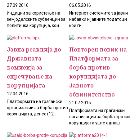
27.09.2016
06.05.2016
Индиции за користење на
Интернет системите за јавни
земјоделските субвенции за
набавки и јавните податоци
политичка корупција, кои...
кои ги...
Јавна реaкција до
Повторен повик на
Државната
Платформата за
комисија за
борба против
спречување на
корупцијата до
корупцијата
Јавното
обвинителство
12.04.2016
Платформата на граѓански
21.07.2015
организации за борба против
Платформата на граѓански
корупцијата, денес (12...
организации за борба против
корупцијата уште еднаш...