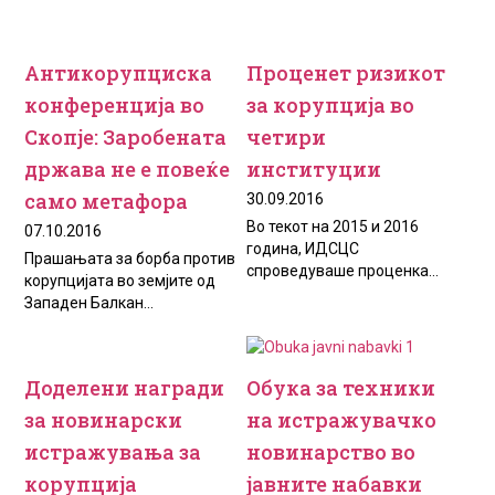
Антикорупциска
Проценет ризикот
конференција во
за корупција во
Скопје: Заробената
четири
држава не е повеќе
институции
само метафора
30.09.2016
Во текот на 2015 и 2016
07.10.2016
година, ИДСЦС
Прашањата за борба против
спроведуваше проценка...
корупцијата во земјите од
Западен Балкан...
Доделени награди
Обука за техники
за новинарски
на истражувачко
истражувања за
новинарство во
корупција
јавните набавки