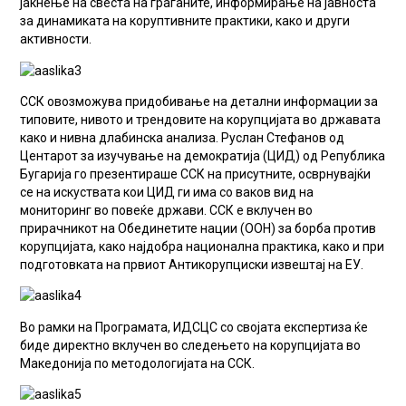
јакнење на свеста на граѓаните, информирање на јавноста
за динамиката на коруптивните практики, како и други
активности.
ССК овозможува придобивање на детални информации за
типовите, нивото и трендовите на корупцијата во државата
како и нивна длабинска анализа. Руслан Стефанов од
Центарот за изучување на демократија (ЦИД) од Република
Бугарија го презентираше ССК на присутните, осврнувајќи
се на искуствата кои ЦИД ги има со ваков вид на
мониторинг во повеќе држави. ССК е вклучен во
прирачникот на Обединетите нации (ООН) за борба против
корупцијата, како најдобра национална практика, како и при
подготовката на првиот Антикорупциски извештај на ЕУ.
Во рамки на Програмата, ИДСЦС со својата експертиза ќе
биде директно вклучен во следењето на корупцијата во
Македонија по методологијата на ССК.