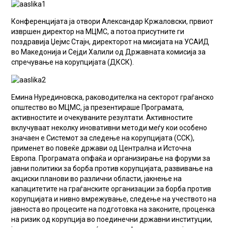
Конференцијата ја отвори Александар Кржаловски, првиот
извршен директор на МЦМС, а потоа присутните ги
поздравија Џејмс Стајн, директорот на мисијата на УСАИД
во Македонија и Сејди Халили од Државната комисија за
спречување на корупцијата (ДКСК).
Емина Нурединовска, раководителка на секторот граѓанско
општество во МЦМС, ја презентираше Програмата,
активностите и очекуваните резултати. Активностите
вклучуваат неколку иновативни методи меѓу кои особено
значаен е Системот за следење на корупцијата (ССК),
применет во повеќе држави од Централна и Источна
Европа. Програмата опфаќа и организирање на форуми за
јавни политики за борба против корупцијата, развивање на
акциски планови во различни области, јакнење на
капацитетите на граѓанските организации за борба против
корупцијата и нивно вмрежување, следење на учеството на
јавноста во процесите на подготовка на законите, проценка
на ризик од корупција во поединечни државни институции,