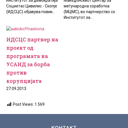
Институтот за демократија
Македонскиот центар за
Социетас Цивилис - Скопје
меѓународна соработка
(ИДСЦС) објавува повик...
(МЦМС), во партнерство со
Институтот за...
ИДСЦС партнер на
проект од
програмата на
УСАИД за борба
против
корупцијата
27.09.2013
Post Views:
1.569
КОНТАКТ