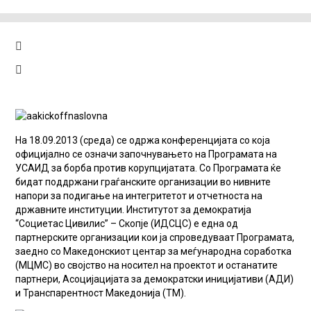
На 18.09.2013 (среда) се одржа конференцијата со која
официјално се означи започнувањето на Програмата на
УСАИД за борба против корупцијатата. Со Програмата ќе
бидат поддржани граѓанските организации во нивните
напори за подигање на интегритетот и отчетноста на
државните институции. Институтот за демократија
“Социетас Цивилис” – Скопје (ИДСЦС) е една од
партнерските организации кои ја спроведуваат Програмата,
заедно со Македонскиот центар за меѓународна соработка
(МЦМС) во својство на носител на проектот и останатите
партнери, Асоцијацијата за демократски иницијативи (АДИ)
и Транспарентност Македонија (ТМ).