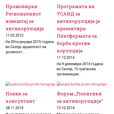
Промовиран
Програмата на
Регионалниот
УСАИД за
извештај за
антикорупција ja
антикорупција
презентира
Платформата за
11.02.2015
На 30ти јануари 2015 година
борба против
во Скопје, вршителот на
корупција
должност...
11.12.2014
На 9 декември 2014 година
во Скопје, 15 граѓански
организации...
Повик за
Форум „Политики
консултант
за антикорупција“
28.11.2014
13.10.2014