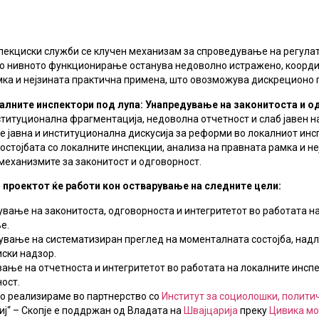
пекциски служби се клучен механизам за спроведување на регулат
 но нивното функционирање останува недоволно истражено, коорди
мка и нејзината практична примена, што овозможува дискреционо 
алните инспектори под лупа: Унапредување на законитоста и о
нституционална фрагментација, недоволна отчетност и слаб јавен 
е јавна и институционална дискусија за реформи во локалниот инс
стојбата со локалните инспекции, анализа на правната рамка и не
механизмите за законитост и одговорност.
, проектот ќе работи кон остварување на следните цели:
вање на законитоста, одговорноста и интегритетот во работата на
е.
вање на систематизиран преглед на моменталната состојба, надл
ски надзор.
ање на отчетноста и интегритетот во работата на локалните инспе
ост.
го реализираме во партнерство со
Институт за социолошки, полити
ј“ – Скопје е поддржан од Владата на
Швајцарија
преку
Цивика мо