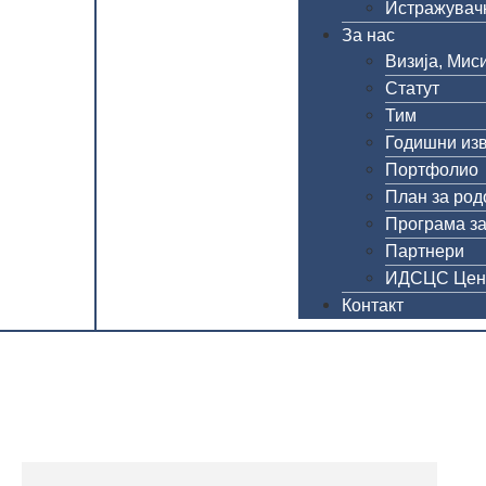
Истражувачк
За нас
Визија, Миси
Статут
Тим
Годишни из
Портфолио
План за род
Програма за
Партнери
ИДСЦС Цен
Контакт