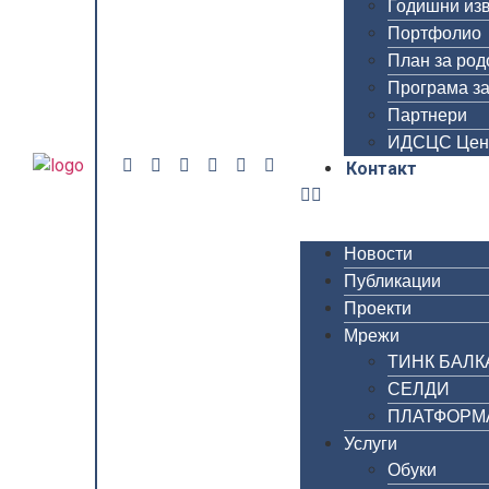
Годишни из
Портфолио
План за род
Програма за
Партнери
ИДСЦС Цен
Контакт
Новости
Публикации
Проекти
Мрежи
ТИНК БАЛК
СЕЛДИ
ПЛАТФОРМА 
Услуги
Обуки