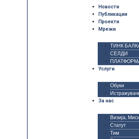
Новости
Публикации
Проекти
Мрежи
ТИНК БАЛК
СЕЛДИ
ПЛАТФОРМА 
Услуги
Обуки
Истражувачк
За нас
Визија, Миси
Статут
Тим