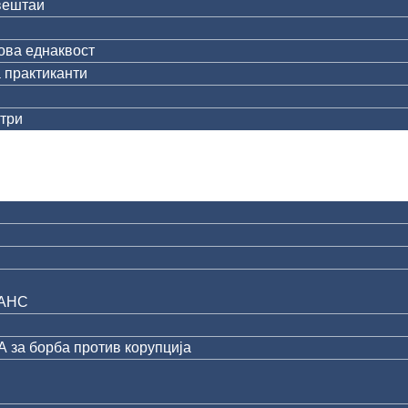
вештаи
ова еднаквост
 практиканти
три
АНС
за борба против корупција