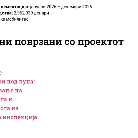
плементација:
јануари 2026 – декември 2026.
дства:
2,962,939 денари
ка мобилитас
ни поврзани со проектот
е
и под лупа:
вање на
та и
ста на
 инспекција