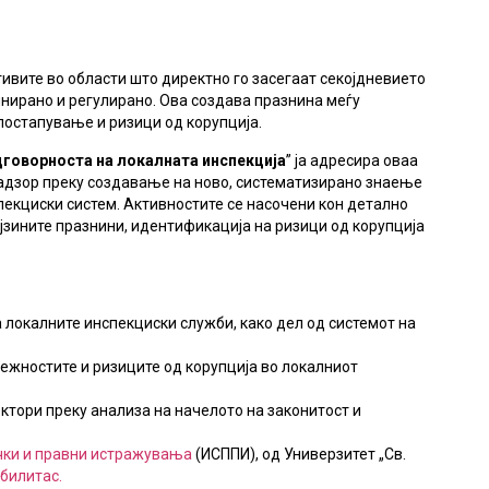
ивите во области што директно го засегаат секојдневието
нирано и регулирано. Ова создава празнина меѓу
постапување и ризици од корупција.
дговорноста на локалната инспекција
” ја адресира оваа
надзор преку создавање на ново, систематизирано знаење
пекциски систем. Активностите се насочени кон детално
јзините празнини, идентификација на ризици од корупција
 локалните инспекциски служби, како дел од системот на
ежностите и ризиците од корупција во локалниот
ктори преку анализа на начелото на законитост и
чки и правни истражувања
(ИСППИ), од Универзитет „Св.
билитас.