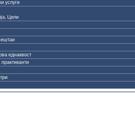
и услуги
ја, Цели
вештаи
ова еднаквост
 практиканти
три