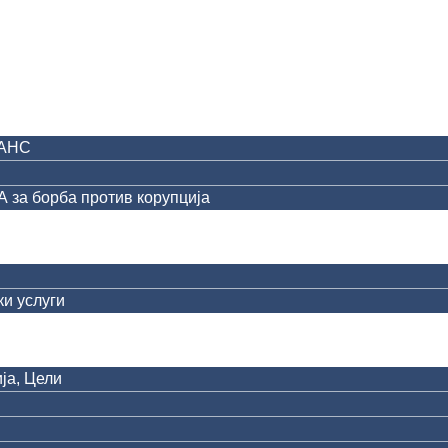
АНС
за борба против корупција
и услуги
ја, Цели