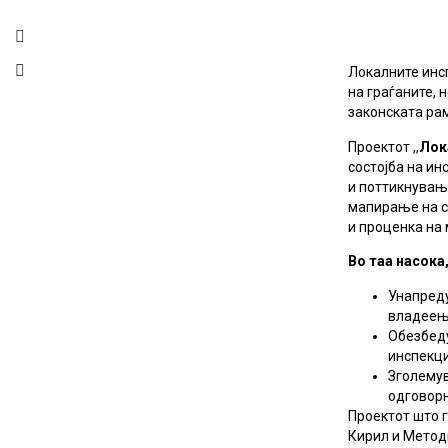
Локалните инс
на граѓаните,
законската ра
Проектот ,,
Лок
состојба на и
и поттикнувањ
мапирање на со
и проценка на 
Во таа насока
Унапреду
владеењ
Обезбеду
инспекци
Зголемув
одговорн
Проектот што 
Кирил и Методи