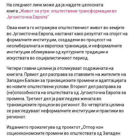
На следниот линк може да ја најдете целосната
книга
„Живот за утре: општествени трансформации во
Југоисточна Европа“
Оваа книга го истражува општествениот живот во земјите
во Југоисточна Европа, настанaт како резултат на спојот на
формалните институции, создадени во процесот на
неолибералната и европска транзиција, и неформалните
институции обликувани од културните традиции и
искуствата во социјалистичкиот период.
Четири главни целини ја отсликуваат содржината на
книгата. Првиот дел расправа за ставовите на жителите на
Западен Балкан за транзициските промени и адаптацијата
во новите општествени услови. Вториот дел расправа за
(не)способноста на општествата од Југоисточна Европа за
промена. Третиот дел ја разгледува жената во
транзициските процеси во регионот. Во четвртата целина
се разгледуваат неформалните институции и практики во
регионот.
Изданието произлегува од проектот „Отпор кон
социоекономските промени во општествата од Западен