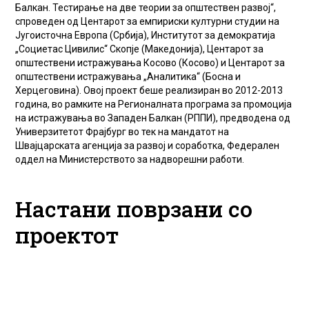
Балкан. Тестирање на две теории за општествен развој“,
спроведен од Центарот за емпириски културни студии на
Југоисточна Европа (Србија), Институтот за демократија
„Социетас Цивилис“ Скопје (Македонија), Центарот за
општествени истражувања Косово (Косово) и Центарот за
општествени истражувања „Аналитика“ (Босна и
Херцеговина). Овој проект беше реализиран во 2012-2013
година, во рамките на Регионалната програма за промоција
на истражувања во Западен Балкан (РППИ), предводена од
Универзитетот Фрајбург во тек на мандатот на
Швајцарската агенција за развој и соработка, Федерален
оддел на Министерството за надворешни работи.
Настани поврзани со
проектот
Се одржа
Излезе од печат