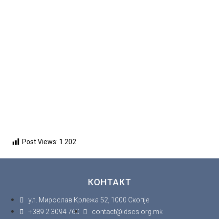
вклученост во
транзиционите
промени во
општествата од
Западен Балкан
08.05.2013
Центарот за емпириски
културни студии на
Југоисточна Европа (Србија),
Институтот...
Post Views:
1.202
КОНТАКТ
ул. Мирослав Крлежа 52, 1000 Скопје
+389 2 3094 760
contact@idscs.org.mk