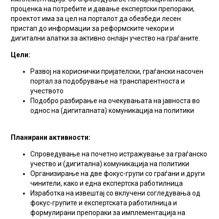
проценка на потребите и давање експертски препораки,
проектот има за цел на порталот да обезбеди лесен
пристап до информации за реформските чекори и
дигитални алатки за активно онлајн учество на граѓаните.
Цели:
Развој на кориснички пријателски, граѓански насочен
портал за подобрување на транспарентноста и
учеството
Подобро разбирање на очекувањата на јавноста во
однос на (дигиталната) комуникација на политики
Планирани активности:
Спроведување на почетно истражување за граѓанско
учество и (дигитална) комуникација на политики
Организирање на две фокус-групи со граѓани и други
чинители, како и една експертска работилница
Изработка на извештај со вклучени согледувања од
фокус-групите и експертската работилница и
формулирани препораки за имплементација на