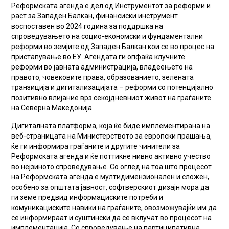
Реформската агенда е дел од Инструментот за реформи и
раст за Западен Балкан, финансиски инструмент
воспоставен во 2024 година за поддршка на
спроведувањето на социо-економски и фундаментални
реформи во земјите од Западен Балкан кои се во процес на
пристапување во ЕУ. Агендата ги опфаќа клучните
реформи во јавната администрација, владеењето на
правото, човековите права, образованието, зелената
транзиција и дигитализацијата – реформи со потенцијално
позитивно влијание врз секојдневниот живот на граѓаните
на Северна Македонија.
Дигиталната платформа, која ќе биде имплементирана на
веб-страницата на Министерството за европски прашања,
ќе ги информира граѓаните и другите чинители за
Реформската агенда и ќе поттикне нивно активно учество
во нејзиното спроведување. Со оглед на тоа што процесот
на Реформската агенда е мултидимензионален и сложен,
особено за општата јавност, софтверскиот дизајн мора да
ги земе предвид информациските потреби и
комуникациските навики на граѓаните, овозможувајќи им да
се информираат и суштински да се вклучат во процесот на
имплементација. Со спроведување на партиципативна