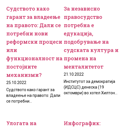
Судството како
За независно
гарант за владеење
правосудство
на правото: Дали се
потребна е
потребни нови
едукација,
реформски процеси
подобрување на
или
судската култура и
функционалност на
промена на
постојните
менталитетот
механизми?
21.10.2022
Институтот за демократија
25.10.2022
(ИДСЦС) денеска (19
Судството како гарант за
октомври) во хотел Хилтон...
владеење на правото: Дали
се потребни...
Улогата на
Инфографик: