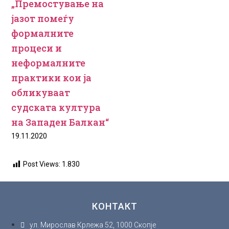
„Премостување на
јазот помеѓу
формалните
процеси и
неформалните
практики кои ја
обликуваат
судската култура
на Западен Балкан“
19.11.2020
Post Views:
1.830
КОНТАКТ
ул. Мирослав Крлежа 52, 1000 Скопје