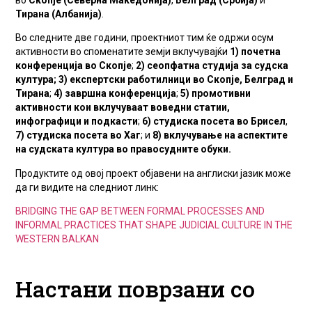
во
Скопје (Северна Македонија)
,
Белград (Србија)
и
Тирана (Албанија)
.
Во следните две години, проектниот тим ќе одржи осум
активности во споменатите земји вклучувајќи
1) почетна
конференција во Скопје
;
2)
сеопфатна студија за судска
култура;
3) експертски работилници во Скопје, Белград и
Тирана
;
4) завршна конференција
;
5) промотивни
активности
кои вклучуваат воведни статии
,
инфографици и подкасти
;
6) студиска посета во Брисел
,
7) студиска посета во Хаг
; и
8) вклучување на аспектите
на судската култура во правосудните обуки.
Продуктите од овој проект објавени на англиски јазик може
да ги видите на следниот линк:
BRIDGING THE GAP BETWEEN FORMAL PROCESSES AND
INFORMAL PRACTICES THAT SHAPE JUDICIAL CULTURE IN THE
WESTERN BALKAN
Настани поврзани со