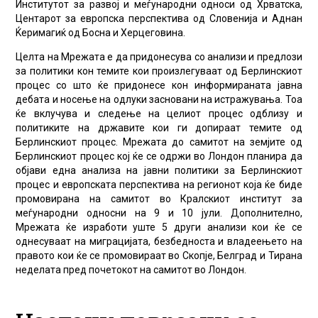
Институтот за развој и меѓународни односи од Хрватска,
Центарот за европска перспектива од Словенија и Аднан
Ќеримагиќ од Босна и Херцеговина.
Целта на Мрежата е да придонесува со анализи и предлози
за политики кон темите кои произлегуваат од Берлинскиот
процес со што ќе придонесе кон информираната јавна
дебата и носење на одлуки засновани на истражувања. Тоа
ќе вклучува и следење на целиот процес одблизу и
политиките на државите кои ги допираат темите од
Берлинскиот процес. Мрежата до самитот на земјите од
Берлинскиот процес кој ќе се одржи во Лондон планира да
објави една анализа на јавни политики за Берлинскиот
процес и европската перспектива на регионот која ќе биде
промовирана на самитот во Кралскиот институт за
меѓународни односни на 9 и 10 јули. Дополнително,
Мрежата ќе изработи уште 5 други анализи кои ќе се
однесуваат на миграцијата, безбедноста и владеењето на
правото кои ќе се промовираат во Скопје, Белград и Тирана
неделата пред почетокот на самитот во Лондон.