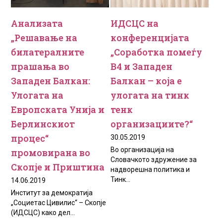
Анализата
ИДСЦС на
„Решавање на
конференцијата
билатералните
„Соработка помеѓу
прашања во
В4 и Западен
Западен Балкан:
Балкан – која е
Улогата на
улогата на тинк
Европската Унија и
тенк
Берлинскиот
организациите?“
процес“
30.05.2019
Во организација на
промовирана во
Словачкото здружение за
Скопје и Приштина
надворешна политика и
Тинк...
14.06.2019
Институт за демократија
„Социетас Цивилис“ – Скопје
(ИДСЦС) како дел...