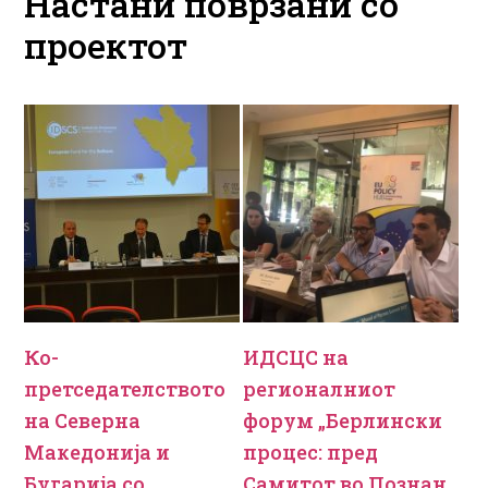
Настани поврзани со
проектот
Ко-
ИДСЦС на
претседателството
регионалниот
на Северна
форум „Берлински
Македонија и
процес: пред
Бугарија со
Самитот во Познан