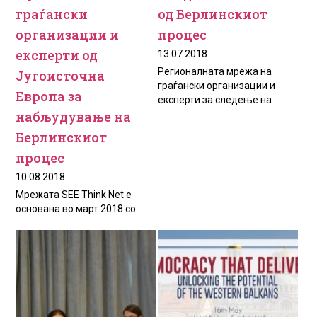
граѓански
од Берлинскиот
организации и
процес
експерти од
13.07.2018
Регионалната мрежа на
Југоисточна
граѓански организации и
Европа за
експерти за следење на...
набљудување на
Берлинскиот
процес
10.08.2018
Мрежата SEE Think Net е
основана во март 2018 со...