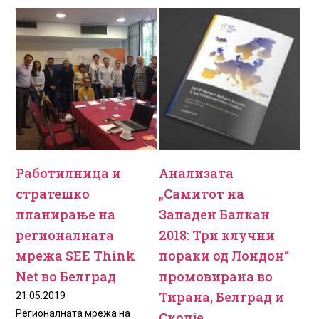
Работилница и
Анализата
стратешко
„Самитот на
планирање на
Западен Балкан
регионалната
2018: Три клучни
мрежа SEE Think
пораки од Лондон“
Net во Белград
промовирана во
Тирана, Белград и
21.05.2019
Регионалната мрежа на
Скопје