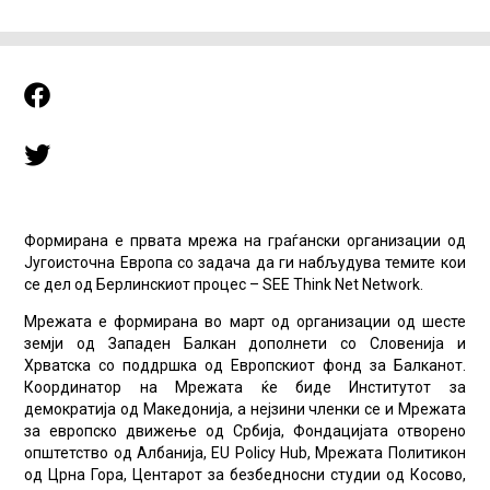
Формирана е првата мрежа на граѓански организации од
Југоисточна Европа со задача да ги набљудува темите кои
се дел од Берлинскиот процес – SEE Think Net Network.
Мрежата е формирана во март од организации од шесте
земји од Западен Балкан дополнети со Словенија и
Хрватска со поддршка од Европскиот фонд за Балканот.
Координатор на Мрежата ќе биде Институтот за
демократија од Македонија, а нејзини членки се и Мрежата
за европско движење од Србија, Фондацијата отворено
општетство од Албанија, EU Policy Hub, Мрежата Политикон
од Црна Гора, Центарот за безбедносни студии од Косово,