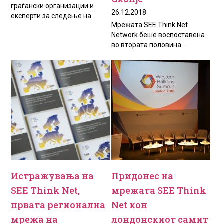
граѓански организации и
26.12.2018
експерти за следење на...
Мрежата SEE Think Net
Network беше воспоставена
во втората половина...
Истражувања на
Придонес на
SEE Think Net,
мрежата SEE Think
првата регионална
Net кон
мрежа на
лондонскиот самит