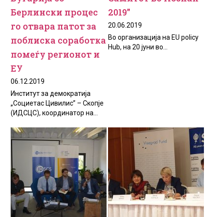
Берлински процес
2019″
го отвара патот за
20.06.2019
Во организација на EU policy
поблиска соработка
Hub, на 20 јуни во...
помеѓу регионот и
ЕУ
06.12.2019
Институт за демократија
„Социетас Цивилис” – Скопје
(ИДСЦС), координатор на...