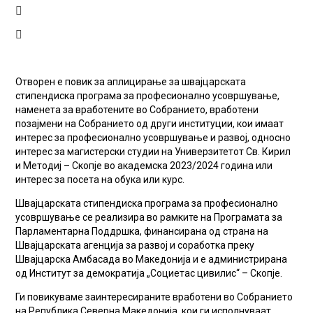
Отворен е повик за аплицирање за швајцарската
стипендиска програма за професионално усовршување,
наменета за вработените во Собранието, вработени
позајмени на Собранието од други институции, кои имаат
интерес за професионално усовршување и развој, односно
интерес за магистерски студии на Универзитетот Св. Кирил
и Методиј – Скопје во академска 2023/2024 година или
интерес за посета на обука или курс.
Швајцарската стипендиска програма за професионално
усовршување се реализира во рамките на Програмата за
Парламентарна Поддршка, финансирана од страна на
Швајцарската агенција за развој и соработка преку
Швајцарска Амбасада во Македонија и е администрирана
од Институт за демократија „Социетас цивилис“ – Скопје.
Ги повикуваме заинтересираните вработени во Собранието
на Република Северна Македонија, кои ги исполнуваат