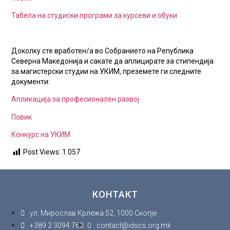
Табела на студиски програми за курсеви и обуки
Доколку сте вработен/а во Собранието на Република
Северна Македонија и сакате да аплицирате за стипендија
за магистерски студии на УКИМ, преземете ги следните
документи:
Апликација за професионален развој
Повик
Конкурс на УКИМ
Post Views:
1.057
КОНТАКТ
ул. Мирослав Крлежа 52, 1000 Скопје
+389 2 3094 760
contact@idscs.org.mk