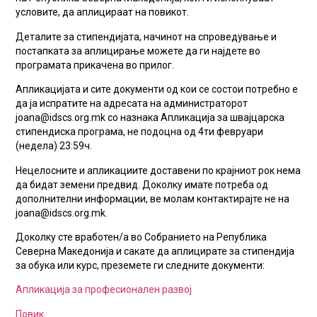
условите, да аплицираат на повикот.
Деталите за стипендијата, начинот на спроведување и
постапката за аплицирање можете да ги најдете во
програмата прикачена во прилог.
Апликацијата и сите документи од кои се состои потребно е
да ја испратите на адресата на администраторот
joana@idscs.org.mk со назнака Апликација за швајцарска
стипендиска програма, не подоцна од 4ти февруари
(недела) 23:59ч.
Нецелосните и апликациите доставени по крајниот рок нема
да бидат земени предвид. Доколку имате потреба од
дополнителни информации, ве молам контактирајте не на
joana@idscs.org.mk.
Доколку сте вработен/а во Собранието на Република
Северна Македонија и сакате да аплицирате за стипендија
за обука или курс, преземете ги следните документи:
Апликација за професионален развој
Повик