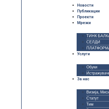
Новости
Публикации
Проекти
Мрежи
ТИНК БАЛК
СЕЛДИ
ПЛАТФОРМА 
Услуги
Обуки
Истражувачк
За нас
Визија, Миси
Статут
Тим