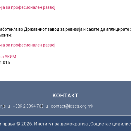
ја за професионален развој
аботен/а во Државниот завод за ревизија и сакате да аплицирате 
менти:
ја за професионален развој
 на УКИМ
1.015
КОНТАКТ
пје
+389 2 3094 760
contact@idscs.org.mk
 права © 2026. Институт за демократија „Социетас цивилис“