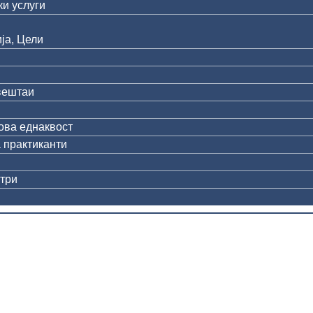
и услуги
ја, Цели
вештаи
ова еднаквост
 практиканти
три