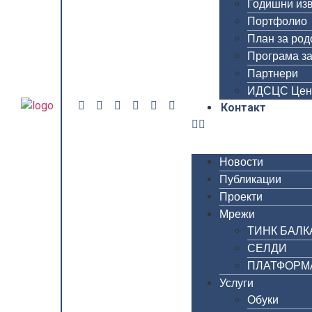
Годишни из
Портфолио
План за род
Програма за
Партнери
ИДСЦС Цен
Контакт
Новости
Публикации
Проекти
Мрежи
ТИНК БАЛК
СЕЛДИ
ПЛАТФОРМА 
Услуги
Обуки