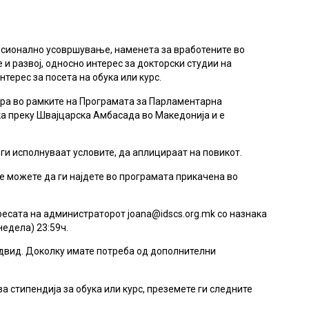
есионално усовршување, наменета за вработените во
и развој, односно интерес за докторски студии на
терес за посета на обука или курс.
ра во рамките на Програмата за Парламентарна
ка преку Швајцарска Амбасада во Македонија и е
ги исполнуваат условите, да аплицираат на повикот.
 можете да ги најдете во програмата прикачена во
дресата на администраторот joana@idscs.org.mk со назнака
едела) 23:59ч.
едвид. Доколку имате потреба од дополнителни
а стипендија за обука или курс, преземете ги следните