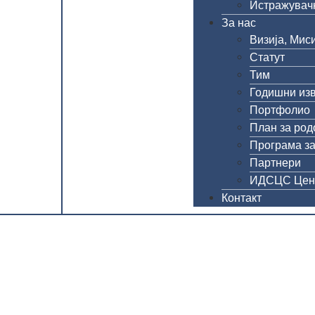
Истражувачк
За нас
Визија, Миси
Статут
Тим
Годишни из
Портфолио
План за род
Програма за
Партнери
ИДСЦС Цен
Контакт