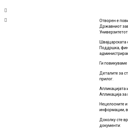
Отворен е пов
Државниот заво
Универзитетот 
Швајцарската 
Поддршка, фин
администрирана
Ги повикуваме 
Деталите за с
прилог.
Апликацијата и
Апликација за 
Нецелосните и
информации, ве
Доколку сте вр
документи: