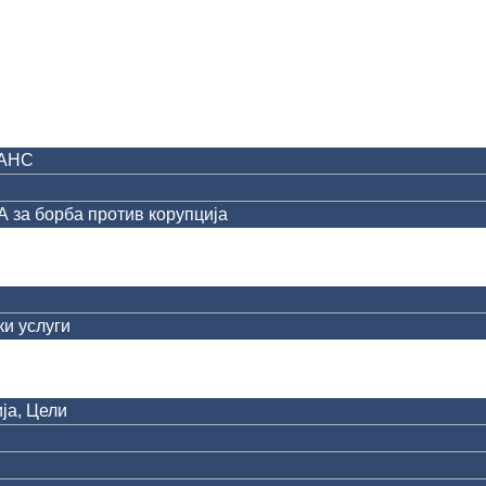
АНС
за борба против корупција
и услуги
ја, Цели