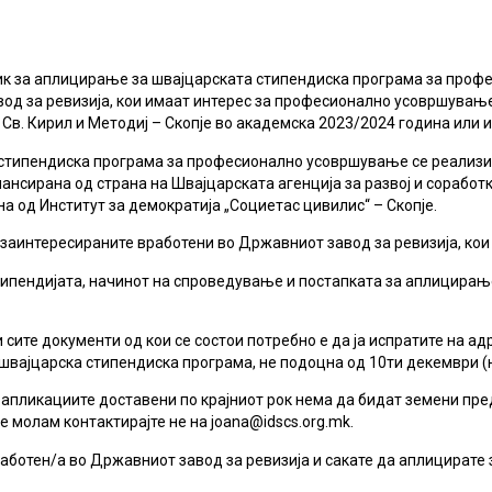
ик за аплицирање за швајцарската стипендиска програма за проф
д за ревизија, кои имаат интерес за професионално усовршување 
Св. Кирил и Методиј – Скопје во академска 2023/2024 година или ин
стипендиска програма за професионално усовршување се реализи
ансирана од страна на Швајцарската агенција за развој и соработ
 од Институт за демократија „Социетас цивилис“ – Скопје.
заинтересираните вработени во Државниот завод за ревизија, кои 
типендијата, начинот на спроведување и постапката за аплицирање
 сите документи од кои се состои потребно е да ја испратите на а
швајцарска стипендиска програма, не подоцна од 10ти декември (н
 апликациите доставени по крајниот рок нема да бидат земени пр
 молам контактирајте не на joana@idscs.org.mk.
аботен/а во Државниот завод за ревизија и сакате да аплицирате з