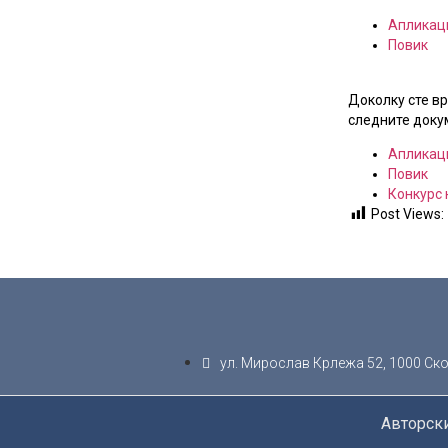
Апликаци
Повик
Доколку сте вр
следните доку
Апликаци
Повик
Конкурс
Post Views:
ул. Мирослав Крлежа 52, 1000 Ско
Авторски