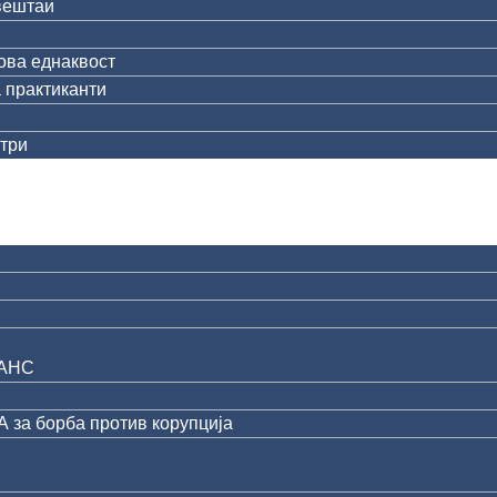
вештаи
ова еднаквост
 практиканти
три
АНС
за борба против корупција