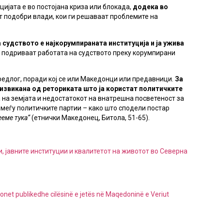
цијата е во постојана криза или блокада,
додека во
т подобри влади, кои ги решаваат проблемите на
а судството е
најкорумпиранaт
a
институција и ја ужива
а подриваат работата на судството преку корумпирани
редлог, поради кој се или Македонци или предавници.
За
дизвикана од реториката што ја користат политичките
 на земјата и недостатокот на внатрешна посветеност за
 меѓу политичките партии – како што сподели постар
ееме тука“
(етнички Македонец, Битола, 51-65).
и, јавните институции и квалитетот на животот во Северна
cionet publikedhe cilёsinё e jetёs nё Maqedoninё e Veriut