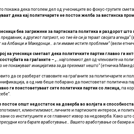
 покажа дека поголем дел од учесниците во фокус-групите сметаа
уваат дека кај политичарите не постои желба за вистинска пр
чесници беа загрижени за партиската политика и раздорот што
е предавник, а другиот патриот, но тие ќе си ја тераат својата агенда“
(
т на Албанци и Македонци… а ги имаме истите проблеми“
(вели етнич
ој на учесници сметаат дека политичките партии главно ги инт
состојбата на граѓаните –
„…најголемиот дел од членовите на полит
 не покажуваат иницијатива за да преземат нешто“
(етничка Македо
вито да се разберат ставовите на граѓаните за политичарите и пол
онификација, а од нив беше побарано да поистоветат политичка па
авно ги поистоветуваат сите политички партии со лисица,
па кор
себе“.
е п
остои општ недостаток на доверба во волјата и способноста 
епотизмот, клиентилизмот, личните и партиските интереси, и полит
ани со институциите и се главниот извор за недоверба. Како што с
пресудни кога барате вработување… Вашето вработување се базира н