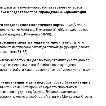
т дека сите политичари работат за лични интереси.
омена и подготвеност за спроведување најнеопходни
 го предизвикуваат политичките партии –
„меѓу нас, би
вели етнички Албанец, Куманово, 51-65),
„владеат со нас
ки Македонец, Куманово, 18-30).
ересираат својата агенда и интереси, а не општото
ичките партии само сакаат да стигнат до функција, работа,
нка, Штип, 51-65).
итичките партии, лицата во фокус-групите учествуваа во
ртија со некое животно. Вежбата покажува дека
истат атрибути како „подмолна“, „итра“, „несигурна“, и „си
на институциите да ја подобрат состојбата во земјата.
ичките и семејните врски се најчесто споменатите
е изрази студент од Струга,
„Врските и партиската
а врските, место способноста“
(етничка Македонка, Струга,