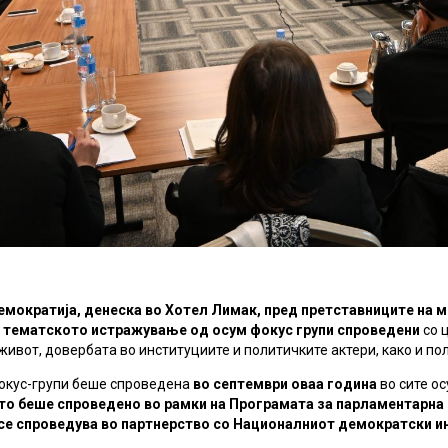
емократија, денеска во Хотел Лимак, пред претставниците на м
 тематското истражување од осум фокус групи
спроведени
со 
живот, довербата во институциите и политичките актери, како и п
фокус-групи беше спроведена
во септември оваа година
во сите ос
о беше спроведено во рамки на Програмата за парламентарна 
 се спроведува во партнерство со Националниот демократски и