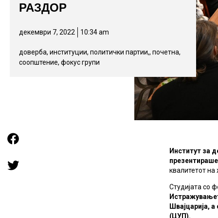
РАЗДОР
декември 7, 2022
10:34 am
доверба
,
институции
,
политички партии,
,
почетна
,
соопштение
,
фокус групи
Институт за д
презентираше
квалитетот на 
Студијата со 
Истражувањет
Швајцарија, а
(ЦУП).