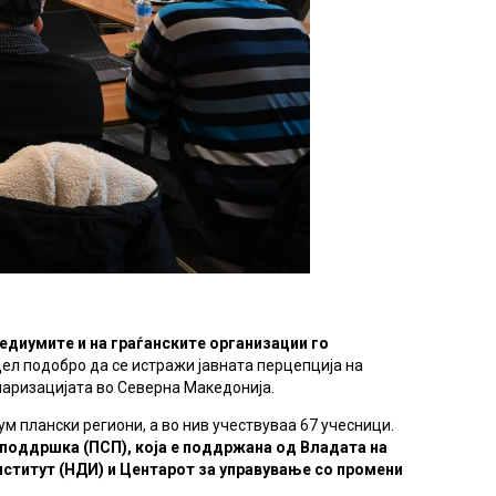
едиумите и на граѓанските организации го
цел подобро да се истражи јавната перцепција на
оларизацијата во Северна Македонија.
ум плански региони, а во нив учествуваа 67 учесници.
поддршка (ПСП), која е поддржана од Владата на
нститут (НДИ) и Центарот за управување со промени