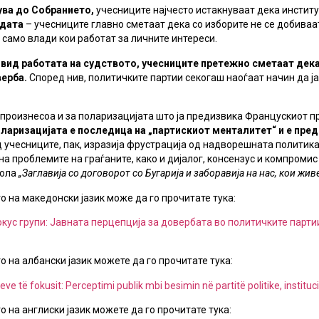
ува до Собранието,
учесниците најчесто истакнуваат дека институ
адата
– учесниците главно сметаат дека со изборите не се добиваа
у само влади кои работат за личните интереси.
двид работата на судството, учесниците претежно сметаат дек
ерба.
Според нив, политичките партии секогаш наоѓаат начин да ј
 произнесоа и за поларизацијата што ја предизвика Францускиот п
ларизацијата е последица на „партискиот менталитет“ и е пре
 учесниците, пак, изразија фрустрација од надворешната политика
 проблемите на граѓаните, како и дијалог, консензус и компромис
тола
„Заглавија со договорот со Бугарија и заборавија на нас, кои жив
 на македонски јазик може да го прочитате тука:
кус групи: Јавната перцепција за довербата во политичките парти
на албански јазик можете да го прочитате тука:
ve tё fokusit: Perceptimi publik mbi besimin nё partitё politike, institu
на англиски јазик можете да го прочитате тука: