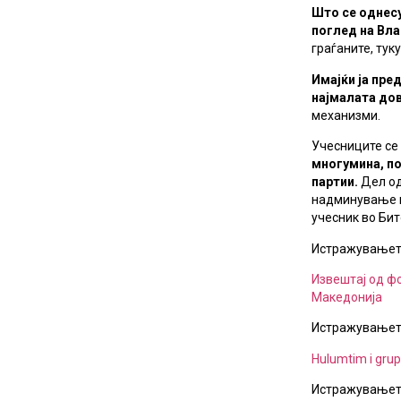
Што се однес
поглед на Вл
граѓаните, тук
Имајќи ја пре
најмалата дов
механизми.
Учесниците се
многумина, по
партии.
Дел од
надминување на
учесник во Би
Истражувањето
Извештај од фо
Македонија
Истражувањето 
Hulumtim i grupe
Истражувањето 