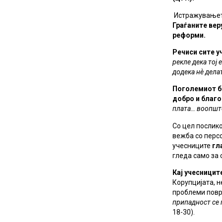
Истражувањето
Граѓаните вер
реформи.
Речиси сите у
рекле дека тој 
додека нѐ дела
Поголемиот бр
добро и благо
плата… воопшто
Со цел послико
вежба со перс
учесниците
гл
гледа само за 
Кај учесницит
Корупцијата, н
проблеми поврз
припадност се 
18-30).