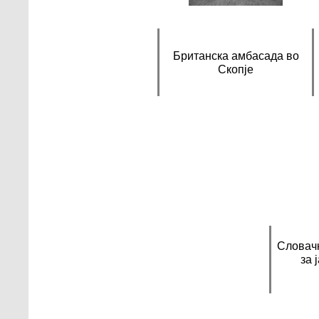
Британска амбасада во
Скопје
Словач
за 