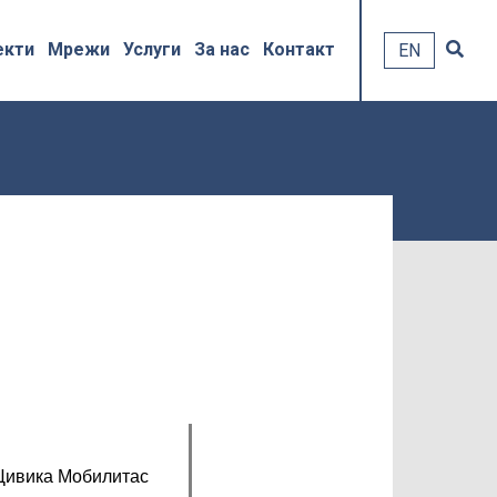
EN
екти
Мрежи
Услуги
За нас
Контакт
Цивика Мобилитас