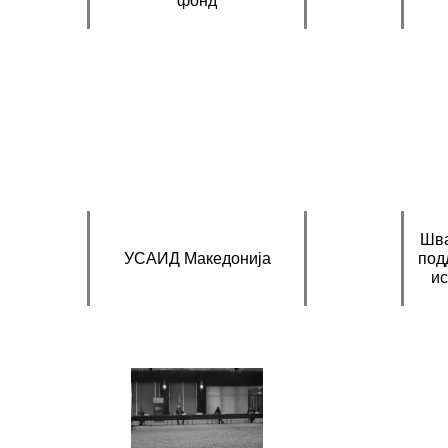
фонд
Шва
УСАИД Македонија
под
и