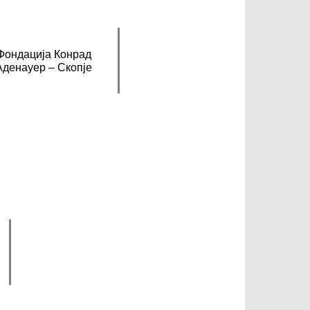
Фондација Конрад
Аденауер – Скопје