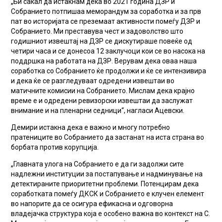
„Би сакал да истакнам дека во 2021 година ДЗР и
Собранието потпишаа меморандум за соработка и за прв
пат во историјата се преземаат активности помеѓу ДЗР и
Собранието. Ми преставува чест и задоволство што
годишниот извештај на ДЗР се дискутираше повеќе од
четири часа и се донесоа 12 заклучоци кои се во насока на
поддршка на работата на ДЗР. Верувам дека оваа наша
соработка со Собранието ќе продолжи и ќе се интензивира
и дека ќе се разгледуваат одредени извештаи во
матичните комисии на Собранието. Мислам дека крајно
време е и одредени ревизорски извештаи да заслужат
внимание и на пленарни седници“, нагласи Ацевски.
Демири истакна дека е важно и многу потребно
пратениците во Собранието да застанат на иста страна во
борбата против корупција.
„Главната улога на Собранието е да ги задолжи сите
надлежни институции за постапување и надминување на
детектираните приоритетни проблеми. Потенцирам дека
соработката помеѓу ДКСК и Собранието е клучен елемент
во напорите да се осигура ефикасна и одговорна
владејачка структура која е особено важна во контекст на С.