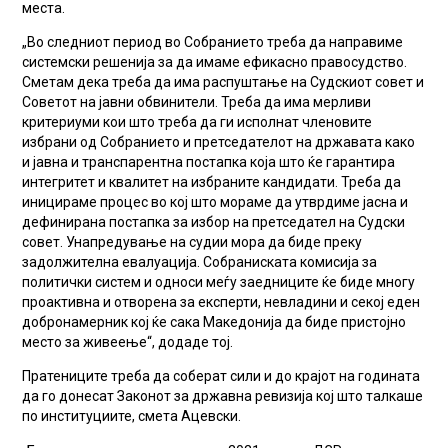
места.
„Во следниот период во Собранието треба да направиме
системски решенија за да имаме ефикасно правосудство.
Сметам дека треба да има распуштање на Судскиот совет и
Советот на јавни обвинители. Треба да има мерливи
критериуми кои што треба да ги исполнат членовите
избрани од Собранието и претседателот на државата како
и јавна и транспарентна постапка која што ќе гарантира
интегритет и квалитет на избраните кандидати. Треба да
иницираме процес во кој што мораме да утврдиме јасна и
дефинирана постапка за избор на претседател на Судски
совет. Унапредување на судии мора да биде преку
задолжителна евалуација. Собраниската комисија за
политички систем и односи меѓу заедниците ќе биде многу
проактивна и отворена за експерти, невладини и секој еден
добронамерник кој ќе сака Македонија да биде пристојно
место за живеење“, додаде тој.
Пратениците треба да соберат сили и до крајот на годината
да го донесат Законот за државна ревизија кој што талкаше
по институциите, смета Ацевски.