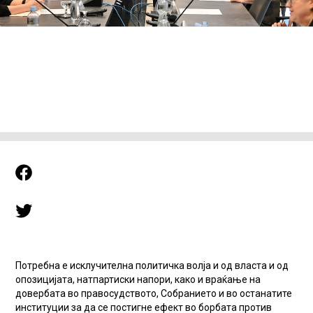
Потребна е исклучителна политичка волја и од власта и од
опозицијата, натпартиски напори, како и враќање на
довербата во правосудството, Собранието и во останатите
институции за да се постигне ефект во борбата против