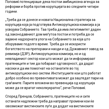
Поповиќ потенцираше дека постои амбициозна агенда за
реформи и борба против корупцијата во следните четири
години.
„Треба да се донесе и новата Национална стратегија за
корупција која ја подготвува Антикорупциска комисија а ја
усвојува Собранието. Таа треба да има легитимитет даден
од законодавниот дом меѓутоа постои и потреба да се
зајакне надзорната улога на Собранието за која што
зборуваме подолго време. Треба да се искористи
богатството на препораки и наоди и од Државниот завод за
ревизија (ДЗР), Антикорупциска комисија, но и од
невладиниот сектор кои што можат да ги информираат
пратениците и тие да побараат одговорност, да дадат
насоки и да им помогнат на останатите во тој
антикорупциски еко систем. Институциите кои што работат
добро особено во превентивата можат да заштедат пари на
граѓаните. Парите вложени во превенција од корупција
може да се вратат неколкукратно“, рече Поповиќ.
Според Пренџов, Собранието, пратениците но и сите
останати надлежни треба да направат промени кои ќе
овозможат вистинските луѓе да дојдат на вистинските