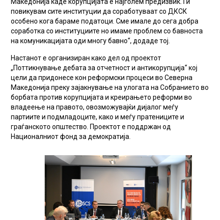
Македонија каде корупцијата е најголем предизвик. Ги
повикувам сите институции да соработуваат со ДКСК
особено кога бараме податоци. Сме имале до сега добра
соработка со институциите но имаме проблем со бавноста
на комуникацијата оди многу бавно“, додаде тој.
Настанот е организиран како дел од проектот
„Поттикнување дебата за отчетност и антикорупција“ кој
цели да придонесе кон реформски процеси во Северна
Македонија преку зајакнување на улогата на Собранието во
борбата против корупцијата и креирањето реформи во
владеење на правото, овозможувајќи дијалог меѓу
партиите и подмладоците, како и меѓу пратениците и
граѓанското општество. Проектот е поддржан од
Националниот фонд за демократија.