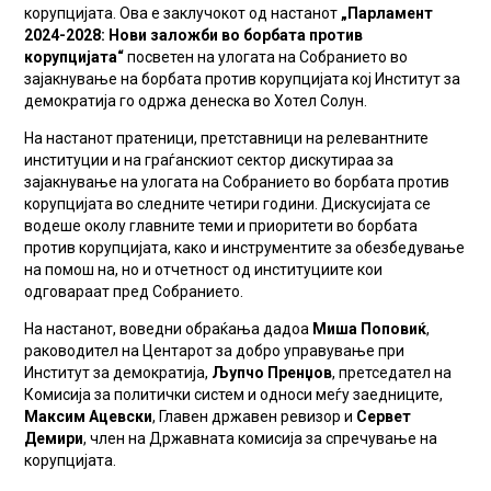
корупцијата. Ова е заклучокот од настанот
„Парламент
2024-2028: Нови заложби во борбата против
корупцијата“
посветен на улогата на Собранието во
зајакнување на борбата против корупцијата кој Институт за
демократија го одржа денеска во Хотел Солун.
На настанот пратеници, претставници на релевантните
институции и на граѓанскиот сектор дискутираа за
зајакнување на улогата на Собранието во борбата против
корупцијата во следните четири години. Дискусијата се
водеше околу главните теми и приоритети во борбата
против корупцијата, како и инструментите за обезбедување
на помош на, но и отчетност од институциите кои
одговараат пред Собранието.
На настанот, воведни обраќања дадоа
Миша Поповиќ
,
раководител на Центарот за добро управување при
Институт за демократија,
Љупчо Пренџов
, претседател на
Комисија за политички систем и односи меѓу заедниците,
Максим Ацевски
, Главен државен ревизор и
Сервет
Демири
, член на Државната комисија за спречување на
корупцијата.