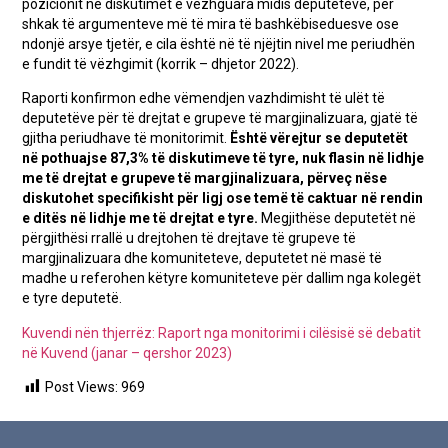
pozicionit në diskutimet e vëzhguara midis deputetëve, për
shkak të argumenteve më të mira të bashkëbiseduesve ose
ndonjë arsye tjetër, e cila është në të njëjtin nivel me periudhën
e fundit të vëzhgimit (korrik – dhjetor 2022).
Raporti konfirmon edhe vëmendjen vazhdimisht të ulët të
deputetëve për të drejtat e grupeve të margjinalizuara, gjatë të
gjitha periudhave të monitorimit.
Është vërejtur se deputetët
në pothuajse 87,3% të diskutimeve të tyre, nuk flasin në lidhje
me të drejtat e grupeve të margjinalizuara, përveç nëse
diskutohet specifikisht për ligj ose temë të caktuar në rendin
e ditës në lidhje me të drejtat e tyre.
Megjithëse deputetët në
përgjithësi rrallë u drejtohen të drejtave të grupeve të
margjinalizuara dhe komuniteteve, deputetet në masë të
madhe u referohen këtyre komuniteteve për dallim nga kolegët
e tyre deputetë.
Kuvendi nën thjerrëz: Raport nga monitorimi i cilësisë së debatit
në Kuvend (janar – qershor 2023)
Post Views:
969