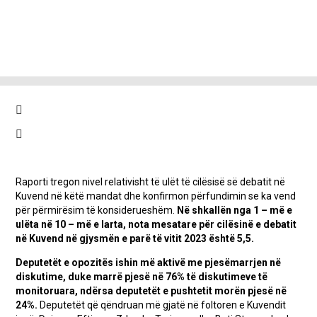
Raporti tregon nivel relativisht të ulët të cilësisë së debatit në
Kuvend në këtë mandat dhe konfirmon përfundimin se ka vend
për përmirësim të konsiderueshëm.
Në shkallën nga 1 – më e
ulëta në 10 – më e larta, nota mesatare për cilësinë e debatit
në Kuvend në gjysmën e parë të vitit 2023 është 5,5.
Deputetët e opozitës ishin më aktivë me pjesëmarrjen në
diskutime, duke marrë pjesë në 76% të diskutimeve të
monitoruara, ndërsa deputetët e pushtetit morën pjesë në
24%.
Deputetët që qëndruan më gjatë në foltoren e Kuvendit