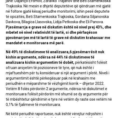
janë: Dajanço Eftimov, Zdravko Trajanov dhe Beti Stamenkoska
Trajkoska. Në mesin e dhjetë deputetëve që qëndruan më gjatë
në foltore gjatë kësaj periudhe monitorimi, ishin pesë deputete
të opozitës, Beti Stamenkoska Trajkoska, Gordana Siljanovska
Davkova, Bllagica Llasovska, Lidija Petkoska dhe Eli Panova.
Pjesëmarrja e grave në diskutim është në nivel prej 43%, dhe
mbetet në nivel relativisht të lartë, si dhe përfaqëson
pjesëmarrjen më të lartë të grave në diskutim krahasuar me
mandatet e monitoruara më parë.
Në 49% të diskutimeve të analizuara,6 pjesëmarrësit nuk
kishin argumente, ndërsa në 44% të diskutimeve të
analizuara kishin argumentim të dobët,
përkatësisht folësit
ofruan arsyetim të pozicioneve të tyre, që nuk është i
mjaftueshëm për tu konsideruar si një argument i plotë
.
Niveli i
argumentimit është përkeqësuar pak në krahasim me
periudhën e mëparshme të vëzhgimit korrik – dhjetor 2022.
Vetëm 8 folës përdorën 2 argumente, ndërsa në diskutimet e
monitoruara folësit përdorën më shumë se dy argumente për
të mbështetur qëndrimin e tyre në vetëm dy raste ose vetëm në
0,1% të fjalimeve të monitoruara.
Në këtë periudhë raportuese, nuk është vërejtur ndryshim i