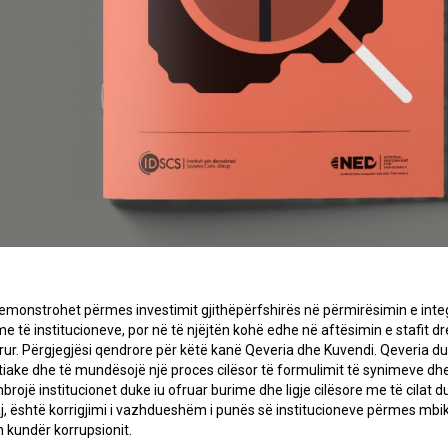
 demonstrohet përmes investimit gjithëpërfshirës në përmirësimin e integ
e të institucioneve, por në të njëjtën kohë edhe në aftësimin e stafit drej
ur. Përgjegjësi qendrore për këtë kanë Qeveria dhe Kuvendi. Qeveria du
tiake dhe të mundësojë një proces cilësor të formulimit të synimeve dhe
mbrojë institucionet duke iu ofruar burime dhe ligje cilësore me të cila
, është korrigjimi i vazhdueshëm i punës së institucioneve përmes mbi
n kundër korrupsionit.