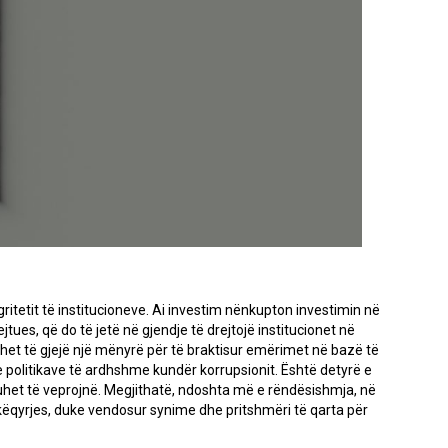
ritetit të institucioneve. Ai investim nënkupton investimin në
tues, që do të jetë në gjendje të drejtojë institucionet në
het të gjejë një mënyrë për të braktisur emërimet në bazë të
 politikave të ardhshme kundër korrupsionit. Është detyrë e
t duhet të veprojnë. Megjithatë, ndoshta më e rëndësishmja, në
këqyrjes, duke vendosur synime dhe pritshmëri të qarta për