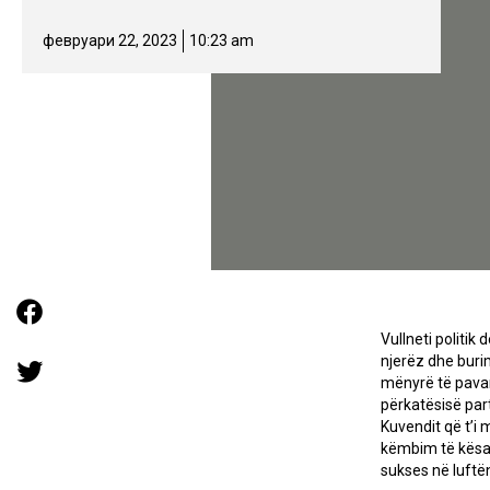
февруари 22, 2023
10:23 am
Vullneti politik
njerëz dhe burim
mënyrë të pavar
përkatësisë par
Kuvendit që t’i 
këmbim të kësaj
sukses në luftë