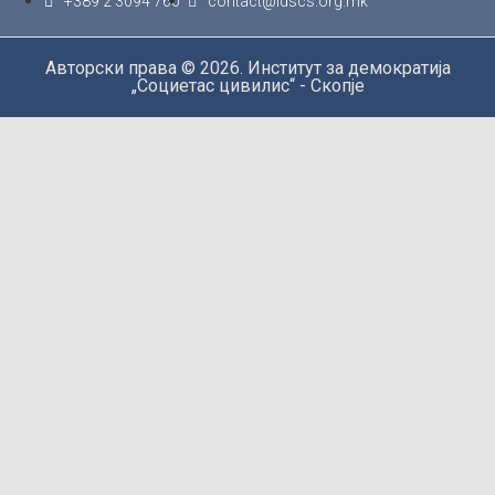
+389 2 3094 760
contact@idscs.org.mk
Авторски права © 2026. Институт за демократија
„Социетас цивилис“ - Скопје