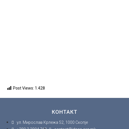
Проект 463:
Проект 463: Повик
Продолжување на
за дизајнерски
рок за понуди за
услуги
дизајнерски услуги
09.02.2017
Во рамки на активностите од
21.02.2017
проектот „Проект 463:
Ве известуваме дека рокот
Мониторинг на...
за Повикот за консултантски
услуги со...
Post Views:
1.428
КОНТАКТ
ул. Мирослав Крлежа 52, 1000 Скопје