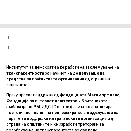
Институтот за демократија ќе работи на
зголемување на
транспарентноста
за начинот
на доделување на
средства за граѓанските организации
од страна на
општините.
Преку проект поддржан од
фондацијата Метаморфозис,
Фондација за интернет општество и Британската
амбасада во РМ
, ИДСЦС во три фази ќе го
анализира
постоечкиот начин на програмирање и доделување на
парите за поддршка на граѓанските организации од
страна на општините
и ќе изработи препораки за
подобрување на транспарентоста во ова поле.