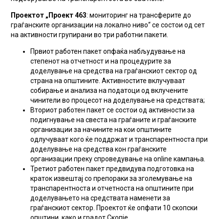
Проектот „Проект 463
: мониторинг на трансферите до
граѓанските организации на локално ниво“ се состои од сет
на активности групирани во три работни пакети.
Првиот работен пакет опфаќа набљудување на
степенот на отчетност и на процедурите за
доделување на средства на граѓанскиот сектор од
страна на општините. Активностите вклучуваат
собирање и анализа на податоци од вклучените
чинители во процесот на доделување на средствата;
Вториот работен пакет се состои од активности за
подигнување на свеста на граѓаните и граѓанските
организации за начините на кои општините
одлучуваат кого ќе поддржат и транспарентноста при
доделување на средства кон граѓанските
организации преку спроведување на online кампања.
Третиот работен пакет предвидува подготовка на
краток извештај со препораки за зголемување на
транспарентноста и отчетноста на општините при
доделувањето на средствата наменети за
граѓанскиот сектор. Проектот ќе опфати 10 скопски
општини, како и градот Скопје.