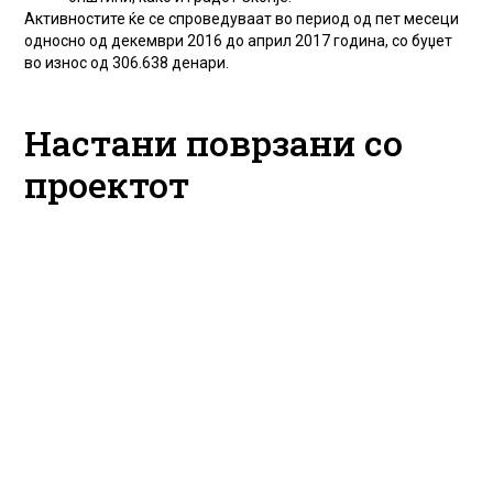
Активностите ќе се спроведуваат во период од пет месеци
односно од декември 2016 до април 2017 година, со буџет
во износ од 306.638 денари.
Настани поврзани со
проектот
Infographic: Cilat
Инфографик: Какви
organizata janë të
граѓански
mbështetura në
организации
komunat të Shkupit?
поддржуваат
скопските општини
24.04.2017
Studimi i shkurtër i politikës
24.04.2017
publike: Zëri 463 - Ku...
Линк до инфографикот на