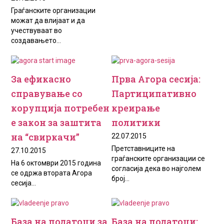
Граѓанските организации
можат да влијаат и да
учествуваат во
создавањето...
За ефикасно
Прва Агора сесија:
справување со
Партиципативно
корупција потребен
креирање
е закон за заштита
политики
на “свиркачи”
22.07.2015
Претставниците на
27.10.2015
граѓанските организации се
На 6 октомври 2015 година
согласија дека во најголем
се одржа втората Агора
број...
сесија...
База на податоци за
База на податоци: