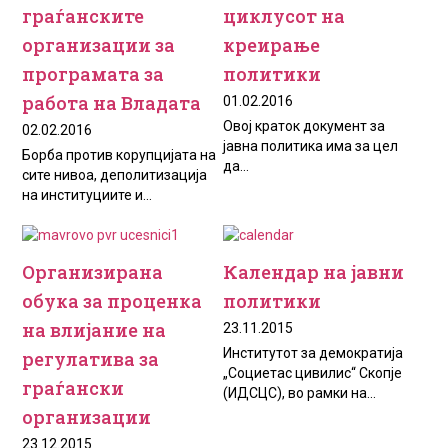
граѓанските
циклусот на
организации за
креирање
програмата за
политики
работа на Владата
01.02.2016
Овој краток документ за
02.02.2016
јавна политика има за цел
Борба против корупцијата на
да...
сите нивоа, деполитизација
на институциите и...
Организирана
Календар на јавни
обука за проценка
политики
на влијание на
23.11.2015
Институтот за демократија
регулатива за
„Социетас цивилис“ Скопје
граѓански
(ИДСЦС), во рамки на...
организации
23.12.2015