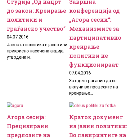
Студија „Од нацрт
Завршна
до закон: Креирање
конференција од
политики и
„Агора сесии“:
граѓанско учество“
Механизмите за
партиципативно
04.07.2016
Jавната политика е јасно или
креирање
прикриено насочена акција,
политики не
утврдена и...
функционираат
07.04.2016
За еден граѓанин да се
вклучи во процесите на
креирање...
Агора сесија:
Краток документ
Прецизирани
на јавни политики:
предлозите на
Во лавиринтите на