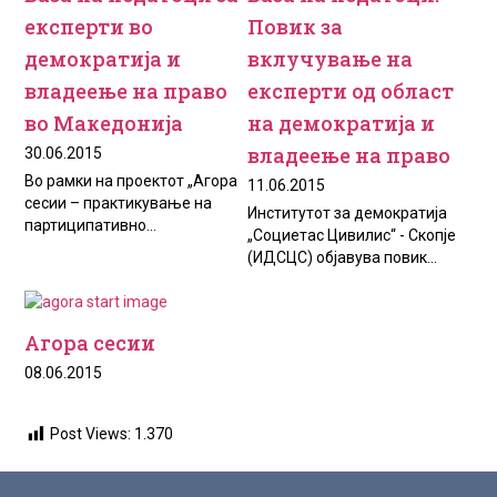
експерти во
Повик за
демократија и
вклучување на
владеење на право
експерти од област
во Македонија
на демократија и
владеење на право
30.06.2015
Во рамки на проектот „Агора
11.06.2015
сесии – практикување на
Институтот за демократија
партиципативно...
„Социетас Цивилис“ - Скопје
(ИДСЦС) објавува повик...
Агора сесии
08.06.2015
Post Views:
1.370