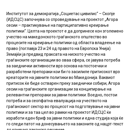
Институтот за демократија „Социетас цивилис“ – Скопје
(ИДСЦС) започнува со спроведување на проектот „Агора
сесии – практикување на партиципативно креирање
политики“. Целта на проектот е да допринесе кон зголемено
учество на македонското граѓанското општество во
процесите на креирање политики од областа владеење на
право (поглавја 23 и 24 од правото на Европска Унија).
Земајќи ја предвид праксата на ниското учество на
граѓанските организации во оваа сфера, се јавува потреба
за заеднички активности врз основа на постоечки и
разработени препораки кои би го засилиле притисокот врз
креаторите на јавните политики во Македонија. Ваквиот
притисок ќе биде остварен преку заеднички собири, Агора
сесии на граѓанските организации за конципирање на
релевантни препораки за јавни политики. Воедно, постои
потреба и за сеопфатна евалуација на учеството на
граѓанскиот сектор во процесот на подготвување на јавни
политики и за таа цел во рамки на проектот ИДСЦС ќе
изработи еден бриф за јавни политики и една студија која ќе
го следи патот на донесувањето на законите од нацрт-текст
до конечно законско решение.